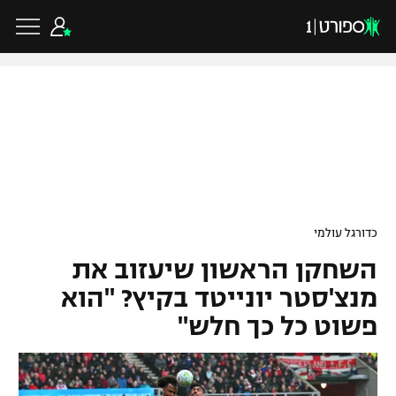
כדורגל ישראלי
ליגת העל
כדורגל עולמי
כדורגל עולמי
ליגה לאומית
השחקן הראשון שיעזוב את
ליגת האלופות
כדורסל ישראלי
גביע הטוטו
מנצ'סטר יונייטד בקיץ? "הוא
ליגה אירופית
פשוט כל כך חלש"
ליגת ווינר סל
ליגיונרים
כדורסל עולמי
ליגה אנגלית
ליגה לאומית
גביע המדינה
NBA
ליגה גרמנית
ענפים נוספים