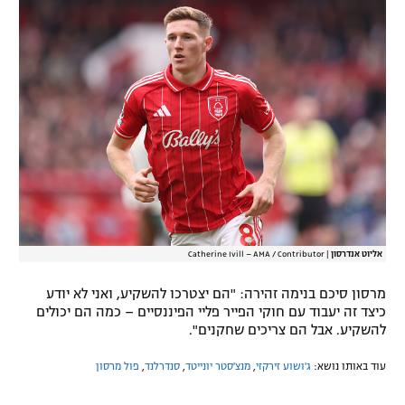
אליוט אנדרסון
|
Catherine Ivill – AMA / Contributor
מרסון סיכם בנימה זהירה: "הם יצטרכו להשקיע, ואני לא יודע
כיצד זה יעבוד עם חוקי הפייר פליי הפיננסיים – כמה הם יכולים
להשקיע. אבל הם צריכים שחקנים".
עוד באותו נושא:
ג'ושוע זירקזי
,
מנצ'סטר יונייטד
,
סנדרלנד
,
פול מרסון