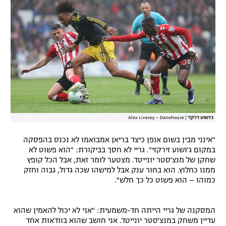
רשיון להקרנה פומבית לבית עסק
הצטרפות לחבילת הערוצים
לוח דרושים – ג'ובנט
תגיות
המגזין
ג'ושוע זירקזי
|
Alex Livesey – Danehouse
"אינני מבין בשום אופן כיצד בריאן אמבואמו לא נכנס בהפסקה
במקום ג'ושוע זירקזי". גריי לא חסך בביקורת: "הוא פשוט לא
שחקן של מנצ'סטר יונייטד. מצטער לומר זאת, אבל הכל קופץ
ממנו כחלוץ. הוא בחור ענק אבל למישהו שכה גדול, גבוה וחזק
כמוהו – הוא פשוט כל כך חלש".
המסקנה של גריי הייתה חד-משמעית: "אני לא יכול להאמין שהוא
עדיין משחק במנצ'סטר יונייטד. אני חושב שהוא בוודאות אחד