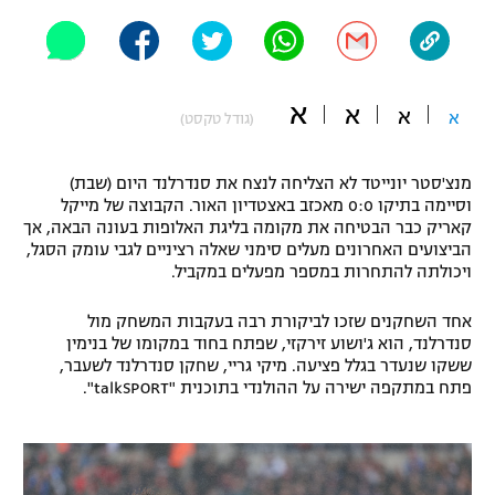
"מחצית בשכונה" – פודקאסט
אופניים
ספורט מוטורי
משתתפים וזוכים בפרסים
א
א
א
א
(גודל טקסט)
כדורמים
תקנון משתתפים וזוכים בפרסים
טניס
מנצ'סטר יונייטד לא הצליחה לנצח את סנדרלנד היום (שבת)
פוטבול אמריקאי NFL
וסיימה בתיקו 0:0 מאכזב באצטדיון האור. הקבוצה של מייקל
תקנון עבור פעילות אלקטרה
קאריק כבר הבטיחה את מקומה בליגת האלופות בעונה הבאה, אך
הביצועים האחרונים מעלים סימני שאלה רציניים לגבי עומק הסגל,
גיימינג E-Sports
בייסבול MLB
ויכולתה להתחרות במספר מפעלים במקביל.
תקנון עבור פעילות ספורט 1 – "מרלן"
ספורט אתגרי ואקסטרים
אחד השחקנים שזכו לביקורת רבה בעקבות המשחק מול
תנאי שימוש
סנדרלנד, הוא ג'ושוע זירקזי, שפתח בחוד במקומו של בנימין
אומנויות לחימה
ששקו שנעדר בגלל פציעה. מיקי גריי, שחקן סנדרלנד לשעבר,
פתח במתקפה ישירה על ההולנדי בתוכנית "talkSPORT".
מדיניות פרטיות
גיימינג E-Sports
תקנון פעילות ספורט 1