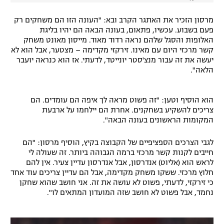
מרסון הזכיר את האתגר הקרב ובא: "העונה הזו הם משחקים רק
פעם בשבוע. עכשיו, פתאום, בעונה הבאה הם יהיו בליגת
האלופות והסגל שלהם נראה רדוד מאוד. מייסון מאונט משחק
קשר מרכזי היום עם מאינו. זירקזי מקדימה – מצטער, אבל הוא לא
יעשה את זה עבור מנצ'סטר יונייטד, לדעתי. אז הוא כנראה יועבר
הלאה".
הוא הוסיף וטען: "זה פשוט מראה לך איפה הם עומדים. הם
צריכים להשקיע בשחקנים. אחרת הם יילחמו על ארבעת
המקומות הראשונים בעונה הבאה".
לגבי הצרכים הספציפיים של הקבוצה בקיץ, הוסיף מרסון: "הם
חייבים לקנות קשר מרכזי ברמה הגבוהה ביותר. זה שעולה לי
לראש הוא (אליוט) אנדרסון, אבל אנדרסון עדיין צעיר. אין להם
חלוץ מרכזי. ששקו משחק מקדימה, אבל הם עדיין צריכים עוד אחד
כי זירקזי, לדעתי, פשוט לא עושה את זה. אני חושב שהוא שחקן
נחמד, אבל פשוט לא חושב שזה המועדון המתאים לו".