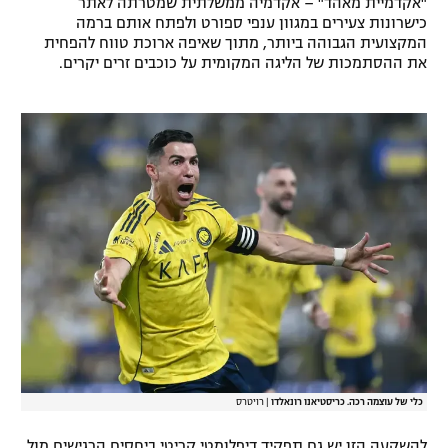
"אקדמיית מאהד" – אקדמיה ממשלתית שמטרתה לאתר
כישרונות צעירים במגוון ענפי ספורט ולפתח אותם ברמה
המקצועית הגבוהה ביותר, מתוך שאיפה ארוכת טווח להפחית
את ההסתמכות של הליגה המקומית על כוכבים זרים יקרים.
כלי של עוצמה רכה. כריסטיאנו רונאלדו
|
רויטרס
להשקעה הזו יש גם תפקיד דיפלומטי קריטי ביחסים הרגישים מול