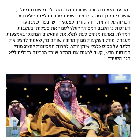
רשיון להקרנה פומבית לבית עסק
בהודעה מטעם ה-PIF, שפורסמה בכמה כלי תקשורת בעולם,
אושר כי הקרן נסוגה מהמיזם שעות ספורות לאחר שליגת LIV
הכריזה על הקמת דירקטוריון עצמאי חדש. בעוד שנשמעו
הצטרפות לחבילת הערוצים
הערכות כי הסבב המפואר ייאלץ לסגור את פעילותו בעקבות
המהלך, בארגון מנסים כעת למלא את הוואקום הפיננסי באמצעות
לוח דרושים – ג'ובנט
מעבר ל"מודל השקעות מגוון מרובה שותפים", שאמור להציב את
הליגה על בסיס כלכלי איתן יותר. למרות הניסיונות להציג מודל
תגיות
הכנסות חדש, קשה לראות את המיזם שורד מבחינה כלכלית ללא
הגב הסעודי.
המגזין