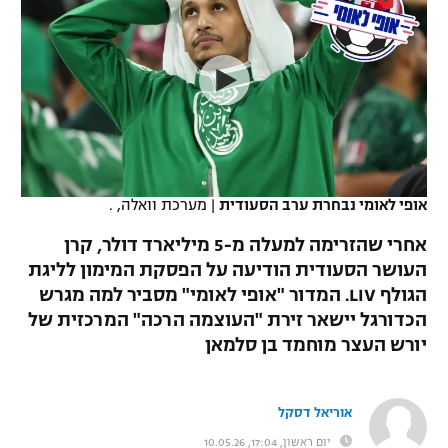
כדורסל נשים
נבחרת ישראל
יורוליג
ליגה ספרדית
טניס
VOD
מכבי תל אביב
מכבי חיפה
יורוקאפ
ליגה איטלקית
כדוריד
הפועל חולון
בית"ר ירושלים
רץ ברשת
ליגה צרפתית
כדורעף
הפועל ירושלים
מכבי תל אביב
ליגה הולנדית
שחייה
תוצאות
אופי לאומי נבחרת ערב הסעודית
|
מערכת וואלה, .
דני אבדיה
הפועל תל אביב
ליגה טורקית
אחרי שהזרימה למעלה מ-5 מיליארד דולר, קרן
ג'ודו
הפועל חיפה
העושר הסעודית הודיעה על הפסקת המימון לליגת
לוח שידורים
ליגה סינית
הגולף LIV. המדור "אופי לאומי" מסביר למה מגרש
אגרוף
הפועל באר שבע
הכדורגל יישאר זירת "העוצמה הרכה" המרכזית של
ליגה ברזילאית
ברחבה
יורש העצר מוחמד בן סלמאן
ספורט אולימפי
מכבי נתניה
ליגות נוספות
UFC
"מעל הליגה" – פודקאסט
בני יהודה
אוריאל דסקל
היאבקות WWE
יום ראשון, 17:04, 10.05.26