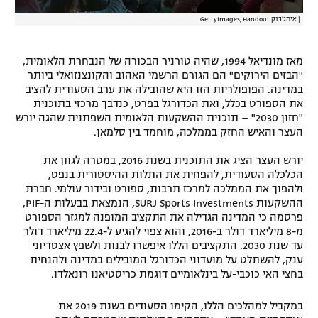
|
אימג'בנק GettyImages, Handout
מאז מונדיאל 1994, שהיה טורניר הבכורה של הנבחרת הלאומית,
"הבזים הירוקים" הם הגורם הרשמי האהוב והקונצנזואלי ביותר
במדינה. הפופולריות הזו היא שהובילה את ערב הסעודית להציב
את הספורט בכלל, ואת הכדורגל בפרט, כנדבך מרכזי בתוכנית
"חזון 2030" – תוכנית ההשקעות הלאומית השפתנית שהגה יורש
העצר והאיש החזק בממלכה, מוחמד בין סלמאן.
יורש העצר הציג את התוכנית בשנת 2016, במטרה לגוון את
הכלכלה הסעודית, להפחית את התלות ההיסטורית בנפט,
ולהפוך את הממלכה למרכז תרבות, ספורט ובידור עולמי. חברת
ההשקעות SURJ Sports Investments, הנמצאת בבעלות ה-PIF,
פרסמה כי המדינה הגדילה את התקציב המופנה למגזר הספורט
מ-8 מיליארד דולר ב-2016, והוא צפוי להגיע ל-22.4 מיליארד דולר
עד שנת 2030. התקציבים הללו איפשרו לבנות ולשפץ אצטדיוני
ענק, להשתלט על מועדוני הכדורגל המובילים במדינה ולהנחית
בחצי האי כוכבי-על בינלאומיים דוגמת כריסטיאנו רונאלדו.
במקביל למהלכים הללו, הקימו הסעודים בשנת 2019 את