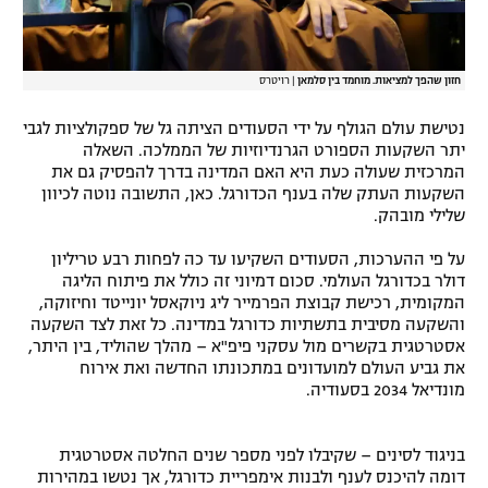
חזון שהפך למציאות. מוחמד בין סלמאן
|
רויטרס
נטישת עולם הגולף על ידי הסעודים הציתה גל של ספקולציות לגבי
יתר השקעות הספורט הגרנדיוזיות של הממלכה. השאלה
המרכזית שעולה כעת היא האם המדינה בדרך להפסיק גם את
השקעות העתק שלה בענף הכדורגל. כאן, התשובה נוטה לכיוון
שלילי מובהק.
על פי ההערכות, הסעודים השקיעו עד כה לפחות רבע טריליון
דולר בכדורגל העולמי. סכום דמיוני זה כולל את פיתוח הליגה
המקומית, רכישת קבוצת הפרמייר ליג ניוקאסל יונייטד וחיזוקה,
והשקעה מסיבית בתשתיות כדורגל במדינה. כל זאת לצד השקעה
אסטרטגית בקשרים מול עסקני פיפ"א – מהלך שהוליד, בין היתר,
את גביע העולם למועדונים במתכונתו החדשה ואת אירוח
מונדיאל 2034 בסעודיה.
בניגוד לסינים – שקיבלו לפני מספר שנים החלטה אסטרטגית
דומה להיכנס לענף ולבנות אימפריית כדורגל, אך נטשו במהירות