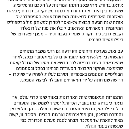
איראן. בחודש מרץ 2023 חתמו המדינות על הסכם נורמליזציה,
שאיפשר בין היתר את החזרת מתכונת משחקי הבית והחוץ בליגת
האלופות האסייתית לראשונה מאז שנת 2016. בספטמבר של
אותה שנה הגיעה קבוצת אל-נאסר לטהרן למשחק מול פרספוליס
המקומית. המארחים האיראנים קיבלו את פניו של רונאלדו
וקבוצתו בשטיח יוקרתי שנארג בעבודת יד – מפגן יוצא דופן של
דיפלומטיית ספורט.
עם זאת, מערכת היחסים הזו ידעה גם רגעי משבר מתוחים.
המשחק בין אל-איתיחאד לספהאן בוטל באוקטובר 2023, לאחר
שהאיראנים הציבו בכניסה לכר הדשא את פסלו של הגנרל קאסם
סולימאני. שחקני הקבוצה הסעודית הבחינו בפסל ובסממנים
הפוליטיים הנוספים באצטדיון, וסירבו לעלות לשחק עד שיוסרו –
דרישה שנדחתה על ידי המארחים והובילה לפיצוץ המפגש.
התמורות הגיאופוליטיות האחרונות באזור שינו סדרי עולם, אך
נראה כי בדיוק כמו בעבר, הכדורגל ימשיך לשמש את הסעודים
ככלי דיפלומטי, תדמיתי והסברתי ראשון במעלה – הן מול איראן
והמזרח התיכון, והן מול אירופה וארצות הברית. מסיבה זו, קשה
מאוד להאמין שהממלכה תבחר לסגת מעולם הכדורגל כפי
שעשתה בענף הגולף.