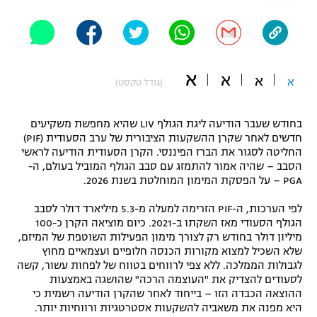
"מחצית בשכונה" – פודקאסט
אופניים
ספורט מוטורי
משתתפים וזוכים בפרסים
א
א
א
א
(גודל טקסט)
כדורמים
תקנון משתתפים וזוכים בפרסים
טניס
בחודש שעבר הודיעה ליגת הגולף LIV שהיא מחפשת משקיעים
פוטבול אמריקאי NFL
חדשים לאחר שקרן ההשקעות הציבורית של ערב הסעודית (PIF)
תקנון עבור פעילות אלקטרה
החליטה לסגור את הברז הפיננסי. הקרן הסעודית הודיעה לראשי
גיימינג E-Sports
בייסבול MLB
הסבב – שהיה אמור להתמזג עם סבב הגולף המוביל בעולם, ה-
תקנון עבור פעילות ספורט 1 – "מרלן"
PGA – על הפסקת המימון המוחלטת בשנת 2026.
ספורט אתגרי ואקסטרים
לפי הערכות, ה-PIF הזרימה למעלה מ-5.3 מיליארד דולר לסבב
תנאי שימוש
הגולף הסעודי מאז השקתו ב-2021. כיום מוציאה הקרן כ-100
אומנויות לחימה
מיליון דולר בחודש רק לצורך מימון הפעילות השוטפת של המיזם,
שלא השכיל למצוא מקורות הכנסה חלופיים ועצמאיים מחוץ
מדיניות פרטיות
לגבולות הממלכה. ללא צפי לרווחים בטווח של לפחות עשור, קשה
גיימינג E-Sports
לסעודים להצדיק את "העוצמה הרכה" שהושגה באמצעות
ההוצאה הכבדה הזו – בייחוד לאחר שהקרן הודיעה רשמית כי
תקנון פעילות ספורט 1
היא מפנה את משאביה להשקעות אסטרטגיות ורווחיות יותר.