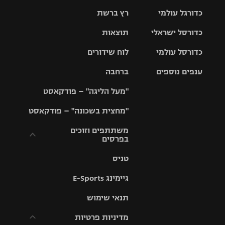
כדורגל עולמי
רץ ברשת
ליגת העל
כדורסל ישראלי
תוצאות
ליגת
ליגה לאומית
האלופות
כדורסל עולמי
לוח שידורים
ליגת ווינר
סל
גביע הטוטו
ענפים נוספים
ברחבה
ליגה
NBA
אירופית
"מעל הליגה" – פודקאסט
ליגה לאומית
ליגיונרים
טניס
יורוליג
ליגה אנגלית
"מחצית בשכונה" – פודקאסט
כדורסל נשים
גביע המדינה
כדוריד
יורוקאפ
ליגה גרמנית
משתתפים וזוכים
בפרסים
מכבי תל
נבחרת
כדורעף
אביב
ישראל
ליגה
טניס
ספרדית
תקנון משתתפים
שחייה
הפועל חולון
מכבי חיפה
וזוכים בפרסים
גיימינג E-Sports
ליגה
איטלקית
ג'ודו
הפועל
בית"ר
תנאי שימוש
תקנון עבור פעילות
ירושלים
ירושלים
אלקטרה
מדיניות פרטיות
ליגה
אגרוף