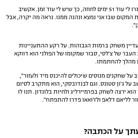
לבנדובסקי הוסיף: "רק עכשיו גיליתי שנותרו לי עוד 51 ימים לחוזה, כך שיש לי עוד זמן. אקשיב
 המקום שבו אני נמצא ונהנה ממנו. נראה מה יקרה, אבל
".
 עדיין משחק ברמות הגבוהות. על רקע ההתעניינות
סרייה A, ג'ו קול, כוכב העבר של צ'לסי, סבור שמקומו של הפולני הוא דווקא
ע מהלך להחתמתו.
ב על שחקנים מנוסים שיכולים להיכנס מיד ולעזור",
ב על ג'ון סטונס. וגם לבנדובסקי, הוא מתקרב לסיום
 הוא ירצה לשחק בפרמיירליג ולחיות בלונדון. תנו לו
תך על הכתבה?