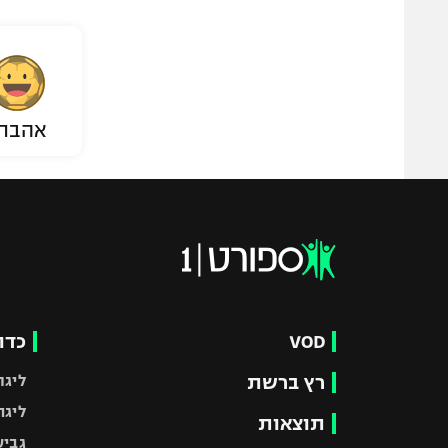
אהבת
VOD
כדו
רץ ברשת
ליגת
ליגה
תוצאות
גביע