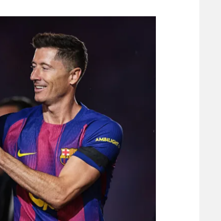
משתתפים וזוכים בפרסים
מכבי ת
הפועל 
תקנון משתתפים וזוכים בפרסים
הפועל 
תקנון עבור פעילות אלקטרה
הפועל 
תקנון עבור פעילות ספורט 1 – "מרלן"
מכבי נ
טניס
בני יהו
גיימינג E-Sports
תנאי שימוש
מדיניות פרטיות
תקנון פעילות ספורט 1
רשיון להקרנה פומבית לבית עסק
הצטרפות לחבילת הערוצים
לוח דרושים – ג'ובנט
תגיות