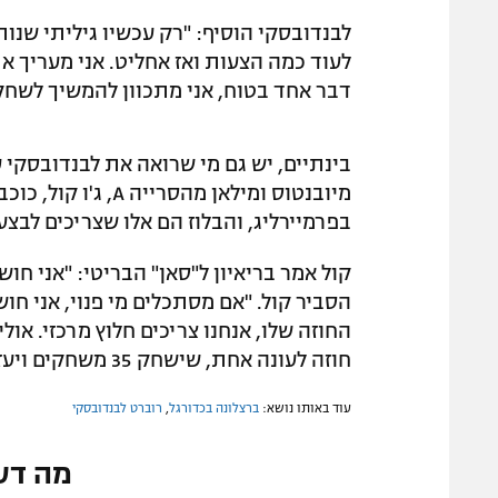
לעוד כמה הצעות ואז אחליט. אני מעריך את
דבר אחד בטוח, אני מתכוון להמשיך לשחק
בינתיים, יש גם מי שרואה את לבנדובסקי
מיובנטוס ומילאן מה
בפרמיירליג, והבלוז הם אלו שצריכים לבצ
קול אמר בריאיון ל"סאן" הבריטי: "אני חוש
הסביר קול. "אם מסתכלים מי פנוי, אני חוש
החוזה שלו, אנחנו צריכים חלוץ מרכזי. אולי
חוזה לעונה אחת, שישחק 35 משחקים ויעזור לליאם דלאפ ולז'ואאו פדרו להתפתח".
עוד באותו נושא:
ברצלונה בכדורגל
,
רוברט לבנדובסקי
מה דע