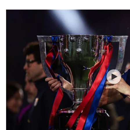
ל אביב
ליגה טורקית
תל אביב
ליגה סינית
חיפה
ליגה ברזילאית
באר שבע
ליגות נוספות
תניה
דה