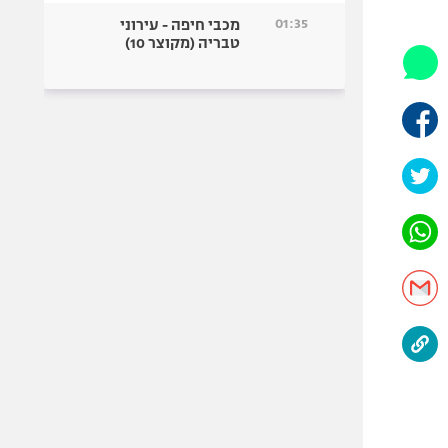
היאבקות WWE
01:35
מכבי חיפה - עירוני
אופניים
טבריה (מקוצר 10)
ספורט מוטורי
כדורמים
פוטבול אמריקאי NFL
בייסבול MLB
ספורט אתגרי
ואקסטרים
אומנויות לחימה
גיימינג E-Sports