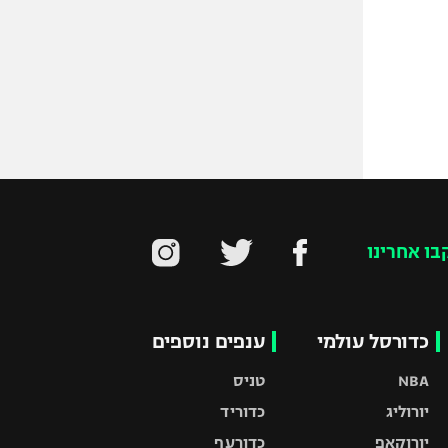
בו אחרינו
כדורסל עולמי
ענפים נוספים
NBA
טניס
יורוליג
כדוריד
יורוקאפ
כדורעף