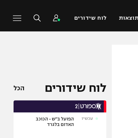
וצאות
לוח שידורים
כדורסל עולמי
ענפים נוספים
NBA
טניס
יורוליג
כדוריד
יורוקאפ
כדורעף
לוח שידורים
הכל
שחייה
ג'ודו
אגרוף
עכשיו
הפועל ב"ש - הכוכב
ספורט אולימפי
האדום בלגרד
UFC