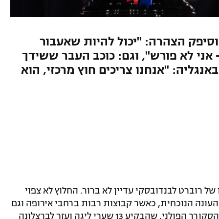
וסיפק הצהרה: "יכול להיות שאעבור
 אני לא פורש", וגם: כוכב העבר ששידך
נגליה: "אנחנו צריכים חוץ מרכזי, הוא
של רוברט לבנדובסקי עדיין לא ברור. החלוץ לא צפוי
העונה הנוכחית, כאשר קבוצות רבות ברחבי אירופה וגם
מחוץ ליבשת הישנה לוטשות עיניים לעבר הסקורר הפולני, שהבקיע 13 שערי ליגה ועזר לברצלונה