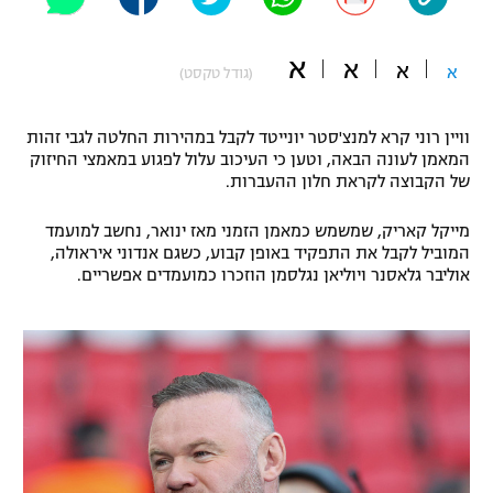
"מחצית בשכונה" – פודקאסט
אופניים
א
א
א
א
(גודל טקסט)
ספורט מוטורי
משתתפים וזוכים בפרסים
וויין רוני קרא למנצ'סטר יונייטד לקבל במהירות החלטה לגבי זהות
כדורמים
המאמן לעונה הבאה, וטען כי העיכוב עלול לפגוע במאמצי החיזוק
תקנון משתתפים וזוכים בפרסים
טניס
של הקבוצה לקראת חלון ההעברות.
פוטבול אמריקאי NFL
תקנון עבור פעילות אלקטרה
מייקל קאריק, שמשמש כמאמן הזמני מאז ינואר, נחשב למועמד
גיימינג E-Sports
המוביל לקבל את התפקיד באופן קבוע, כשגם אנדוני איראולה,
בייסבול MLB
תקנון עבור פעילות ספורט 1 – "מרלן"
אוליבר גלאסנר ויוליאן נגלסמן הוזכרו כמועמדים אפשריים.
ספורט אתגרי ואקסטרים
תנאי שימוש
אומנויות לחימה
מדיניות פרטיות
גיימינג E-Sports
תקנון פעילות ספורט 1