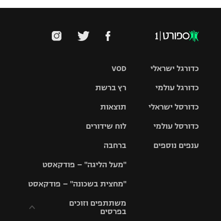
כדורגל ישראלי
VOD
כדורגל עולמי
רץ ברשת
ליגת העל
כדורסל ישראלי
תוצאות
ליגת
ליגה לאומית
האלופות
כדורסל עולמי
לוח שידורים
ליגת ווינר
סל
גביע הטוטו
ענפים נוספים
ברחבה
ליגה
NBA
אירופית
"מעל הליגה" – פודקאסט
ליגה לאומית
ליגיונרים
טניס
יורוליג
ליגה אנגלית
"מחצית בשכונה" – פודקאסט
כדורסל נשים
גביע המדינה
כדוריד
יורוקאפ
ליגה גרמנית
משתתפים וזוכים
בפרסים
מכבי תל
נבחרת
כדורעף