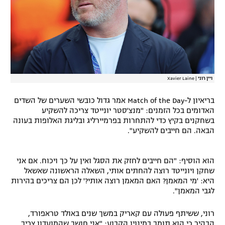
רשיון להקרנה פומבית לבית עסק
הצטרפות לחבילת הערוצים
לוח דרושים – ג'ובנט
ויין רוני
|
Xavier Laine
תגיות
בריאיון ל-Match of the Day אמר גדול כובשי השערים של השדים
המגזין
האדומים בכל הזמנים: "מנצ'סטר יונייטד צריכה להשקיע
בשחקנים בקיץ כדי להתחרות בפרמיירליג ובליגת האלופות בעונה
הבאה. הם חייבים להשקיע".
הוא הוסיף: "הם חייבים לחזק את הסגל ואין על כך ויכוח. אם אני
שחקן ויונייטד רוצה להחתים אותי, השאלה הראשונה שאשאל
היא: 'מי המאמן? האם המאמן רוצה אותי?' לכן הם צריכים בהירות
לגבי המאמן".
רוני, ששיתף פעולה עם קאריק במשך שנים באולד טראפורד,
הבהיר כי הוא תומך במינויו הקבוע: "אני חושב שהמועדון צריך