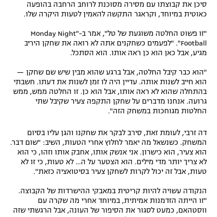
סיכן את קבוצתו עם מסירה מסוכנת לרוחב הרחבה בהופעה
כאוטית במיוחד, וקראגר התקשה להאמין לטעות היקרה שלו.
"זו פשוט החלטה משוגעת של טל", אמר ב-"Monday Night
Football". "לפעמים כשחקנים אתה לא רואה את שחקן היריב
מגיע, אבל כאן הוא כן ראה אותו. הוא הסתכל.
"הוא כבר קיבל החלטה, אבל ברגע שהוא מבין שיש שם שחקן —
הוא חייב לשנות אותה. עדיין היה לו זמן לשנות את דעתו. חשבתי
בהתחלה שהוא לא ראה אותו, אבל הוא כן. זו החלטה ממש, ממש
גרועה. אנחנו מדברים על שחקן התקפה צעיר שקיבל שתי
החלטות מגוחכות במשחק הזה".
דה זרבי, לעומת זאת, סירב לבקר את שחקנו והגן עליו בסיום
המשחק. כשנשאל מה יאמר לחלוץ אחרי הטעות, השיב: "שום דבר.
הוא צעיר, הוא כישרון. אני אנשק אותו, אחבק אותו וזהו, כי הוא
לא צריך יותר מדי מילים. הוא הצטער על ה… לא טעות, כי זו לא
טעות, אבל זה יכול לקרות לשחקן צעיר בסיטואציה כזאת".
הנקודה עשויה להיות קריטית במאבקי ההישרדות של הקבוצה.
"זו הייתה הזדמנות אמיתית, במיוחד אחרי מה שקרה עם
ווסטהאם, כמעט לסגור את הסיפור של העונה, אבל הרגשתי שזה