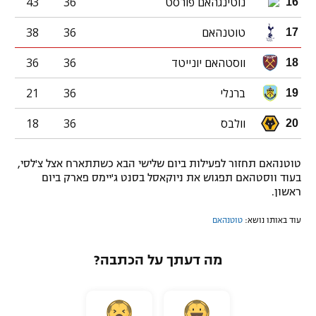
נוטינגהאם פורסט
36
43
16
טוטנהאם
36
38
17
ווסטהאם יונייטד
36
36
18
ברנלי
36
21
19
וולבס
36
18
20
טוטנהאם תחזור לפעילות ביום שלישי הבא כשתתארח אצל צ'לסי,
בעוד ווסטהאם תפגוש את ניוקאסל בסנט ג'יימס פארק ביום
ראשון.
עוד באותו נושא:
טוטנהאם
מה דעתך על הכתבה?