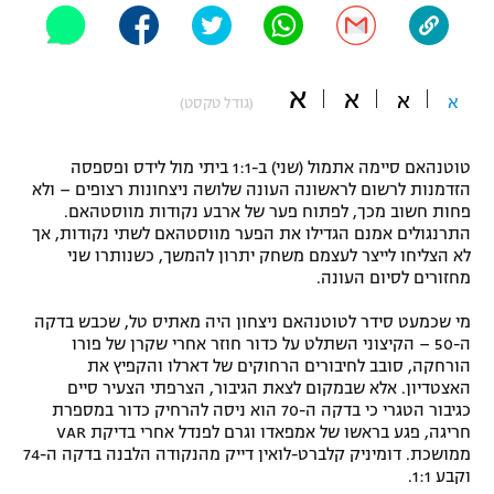
"מחצית בשכונה" – פודקאסט
אופניים
א
א
ספורט מוטורי
א
א
משתתפים וזוכים בפרסים
(גודל טקסט)
כדורמים
טוטנהאם סיימה אתמול (שני) ב-1:1 ביתי מול לידס ופספסה
תקנון משתתפים וזוכים בפרסים
טניס
הזדמנות לרשום לראשונה העונה שלושה ניצחונות רצופים – ולא
פוטבול אמריקאי NFL
פחות חשוב מכך, לפתוח פער של ארבע נקודות מווסטהאם.
תקנון עבור פעילות אלקטרה
התרנגולים אמנם הגדילו את הפער מווסטהאם לשתי נקודות, אך
גיימינג E-Sports
לא הצליחו לייצר לעצמם משחק יתרון להמשך, כשנותרו שני
בייסבול MLB
תקנון עבור פעילות ספורט 1 – "מרלן"
מחזורים לסיום העונה.
ספורט אתגרי ואקסטרים
מי שכמעט סידר לטוטנהאם ניצחון היה מאתיס טל, שכבש בדקה
תנאי שימוש
ה-50 – הקיצוני השתלט על כדור חוזר אחרי שקרן של פורו
אומנויות לחימה
הורחקה, סובב לחיבורים הרחוקים של דארלו והקפיץ את
האצטדיון. אלא שבמקום לצאת הגיבור, הצרפתי הצעיר סיים
מדיניות פרטיות
כגיבור הטגרי כי בדקה ה-70 הוא ניסה להרחיק כדור במספרת
גיימינג E-Sports
חריגה, פגע בראשו של אמפאדו וגרם לפנדל אחרי בדיקת VAR
ממושכת. דומיניק קלברט-לואין דייק מהנקודה הלבנה בדקה ה-74
תקנון פעילות ספורט 1
וקבע 1:1.