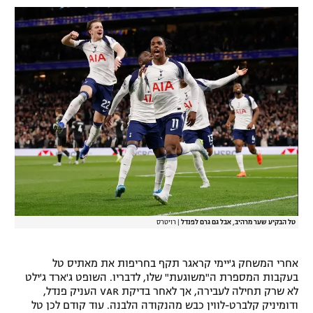
רשיון להקרנה פומבית לבית עסק
הצטרפות לחבילת הערוצים
לוח דרושים – ג'ובנט
תגיות
המגזין
טל הבקיע שער מרהיב, אבל גם גרם לפנדל
|
רויטרס
אחרי המשחק ג'יימי קראגר תקף בחריפות את מאתיס טל
בעקבות המספרת ה"משוגעת" שלו, לדבריו. השופט ג'ארד ג'ילט
לא שרק תחילה לעבירה, אך לאחר בדיקת VAR העניק פנדל,
ודומיניק קלברט-לווין כבש מהנקודה הלבנה. עוד קודם לכן טל