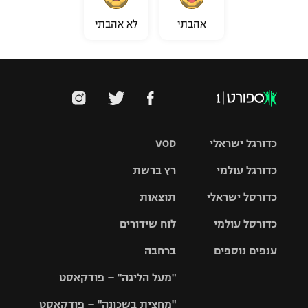
אהבתי
לא אהבתי
כדורגל ישראלי
VOD
כדורגל עולמי
רץ ברשת
ליגת העל
כדורסל ישראלי
תוצאות
ליגת
ליגה לאומית
האלופות
כדורסל עולמי
לוח שידורים
ליגת ווינר
סל
גביע הטוטו
ענפים נוספים
ברחבה
ליגה
NBA
אירופית
"מעל הליגה" – פודקאסט
ליגה לאומית
ליגיונרים
טניס
יורוליג
ליגה אנגלית
"מחצית בשכונה" – פודקאסט