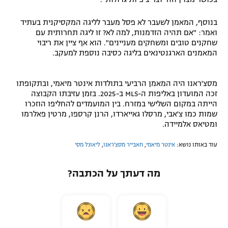
בנוסף, המאמן לשעבר לא פסל מעבר לליגה המקסיקנית בעתיד
ואמר: "אם תהיה הזדמנות, למה לא? זו ליגה תחרותית עם
שחקנים טובים ומשחקים מעניינים". הוא אף ציין את ריבוי
המאמנים הארגנטינאים בליגה כסיבה נוספת למעקב.
מסצ'ראנו היה המאמן הרביעי בתולדות אינטר מיאמי, ובתקופתו
זכה המועדון באליפות ה-MLS ב-2025. בזמן עזיבתו הקבוצה
הייתה במקום השלישי במזרח. בין המועמדים להחליפו הוזכרו
שמות כמו צ'אבי, מרסלו גאייארדו, הרנן קרספו, מרטין פאלרמו
ומטיאס אלמיידה.
עוד באותו נושא:
אינטר מיאמי
,
חאבייר מסצ'ראנו
,
ליאונל מסי
מה דעתך על הכתבה?