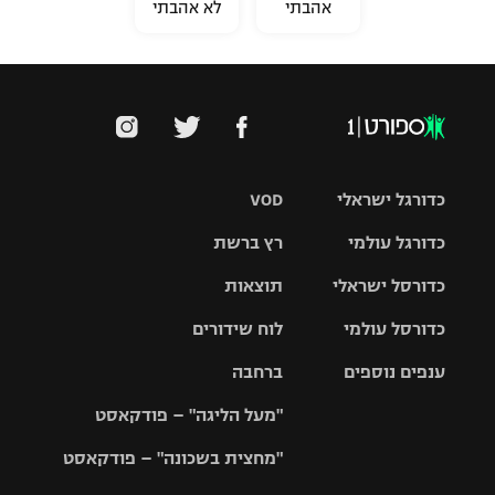
אהבתי
לא אהבתי
כדורגל ישראלי
VOD
כדורגל עולמי
רץ ברשת
ליגת העל
כדורסל ישראלי
תוצאות
ליגת
ליגה לאומית
האלופות
כדורסל עולמי
לוח שידורים
ליגת ווינר
סל
גביע הטוטו
ענפים נוספים
ברחבה
ליגה
NBA
אירופית
"מעל הליגה" – פודקאסט
ליגה לאומית
ליגיונרים
טניס
יורוליג
ליגה אנגלית
"מחצית בשכונה" – פודקאסט
כדורסל נשים
גביע המדינה
כדוריד
יורוקאפ