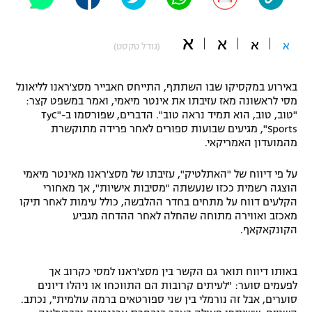
"מחצית בשכונה" – פודקאסט
אופניים
א
א
א
א
(גודל טקסט)
ספורט מוטורי
משתתפים וזוכים בפרסים
באירוע במקסיקו שבו השתתף, התייחס חאבייר מסצ'ראנו לליאונל
כדורמים
מסי לראשונה מאז עזיבתו את אינטר מיאמי, ואמר במשפט קצר:
תקנון משתתפים וזוכים בפרסים
טניס
"טוב, טוב, הוא תמיד נראה טוב". הדברים, שפורסמו ב-"TyC
פוטבול אמריקאי NFL
Sports", מגיעים שבועות ספורים לאחר פרידה מתוקשרת
תקנון עבור פעילות אלקטרה
מהמועדון האמריקאי.
גיימינג E-Sports
בייסבול MLB
תקנון עבור פעילות ספורט 1 – "מרלן"
על פי דיווח של "האתלטיק", עזיבתו של מסצ'ראנו מאינטר מיאמי
הוצגה רשמית ככזו שנעשתה "מסיבות אישיות", אך מאחורי
ספורט אתגרי ואקסטרים
הקלעים דווח על מתחים בחדר ההלבשה, כולל עימות לאחר תיקו
תנאי שימוש
מאכזב ואווירה מתוחה שהחלה לאחר ההדחה מגביע
אומנויות לחימה
הקונקאקאף.
מדיניות פרטיות
גיימינג E-Sports
באותו דיווח תואר גם הקשר בין מסצ'ראנו למסי כקרוב אך
לפעמים סוער: "לעיתים קרובות הם התווכחו או ניהלו דיונים
תקנון פעילות ספורט 1
סוערים, אבל זה נורמלי בין שני ספורטאים ברמה עולמית", נכתב.