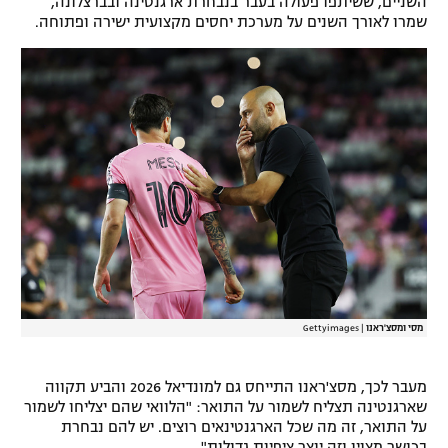
השניים, ששיתפו פעולה בעבר בנבחרת ארגנטינה ובברצלונה,
שמרו לאורך השנים על מערכת יחסים מקצועית ישירה ופתוחה.
רשיון להקרנה פומבית לבית עסק
הצטרפות לחבילת הערוצים
לוח דרושים – ג'ובנט
תגיות
המגזין
מסי ומסצ'ראנו
|
Gettyimages
מעבר לכך, מסצ'ראנו התייחס גם למונדיאל 2026 והביע תקווה
שארגנטינה תצליח לשמור על התואר: "הלוואי שהם יצליחו לשמור
על התואר, זה מה שכל הארגנטינאים רוצים. יש להם נבחרת
בכושר מצוין וזה יוצר ציפיות גדולות".