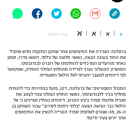
"מחצית בשכונה" – פודקאסט
אופניים
ספורט מוטורי
משתתפים וזוכים בפרסים
א
א
א
א
(גודל טקסט)
כדורמים
תקנון משתתפים וזוכים בפרסים
טניס
ברצלונה הגבירה את החיפושים אחר שחקן התקפה חדש שיוביל
פוטבול אמריקאי NFL
את החוד בעונה הבאה, כאשר חלוצה של צ'לסי, ז'ואאו פדרו, סומן
תקנון עבור פעילות אלקטרה
כאחד מהיעדים המרכזיים להחלפתו של רוברט לבנדובסקי.
גיימינג E-Sports
בייסבול MLB
המועדון הקטלוני נערך לפרידה מהחלוץ הפולני הוותיק, שמקושר
תקנון עבור פעילות ספורט 1 – "מרלן"
לפי דיווחים למעבר יוקרתי לאל הילאל הסעודית.
ספורט אתגרי ואקסטרים
תנאי שימוש
המנהל הספורטיבי של ברצלונה, דקו, פועל במהירות כדי להנחית
מחליף בכיר ללבנדובסקי, כאשר החלוץ הפולני צפוי לעזוב את
אומנויות לחימה
סגנית אלופת ספרד בקיץ הקרוב. דיווחים בפולין מציינים כי אל
הילאל כבר הגישה הצעה "בלתי ניתנת לסירוב" עבור השחקן בן
מדיניות פרטיות
גיימינג E-Sports
ה-35, מה שגורם לאלופת ספרד הטרייה להאיץ את החיפושים
אחר יורש צעיר ודינמי.
תקנון פעילות ספורט 1