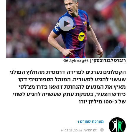
כדורסל נשים
נבחרת ישראל
יורוליג
ליגה ספרדית
טניס
VOD
מכבי תל אביב
מכבי חיפה
יורוקאפ
ליגה איטלקית
כדוריד
הפועל חולון
בית"ר ירושלים
רץ ברשת
ליגה צרפתית
כדורעף
הפועל ירושלים
מכבי תל אביב
ליגה הולנדית
שחייה
תוצאות
רוברט לבנדובסקי
|
GettyImages
דני אבדיה
הפועל תל אביב
ליגה טורקית
הקטלונים נערכים לפרידה דרמטית מהחלוץ הפולני
ג'ודו
הפועל חיפה
שעשוי להגיע לסעודיה. המנהל הספורטיבי דקו
לוח שידורים
ליגה סינית
מאיץ את המגעים להנחתת ז'ואאו פדרו מצ'לסי
אגרוף
הפועל באר שבע
כיורש הצעיר, בעסקת עתק שעשויה להגיע לשווי
ליגה ברזילאית
ברחבה
של כ-100 מיליון יורו
ספורט אולימפי
מכבי נתניה
ליגות נוספות
UFC
"מעל הליגה" – פודקאסט
בני יהודה
מערכת ספורט 1
היאבקות WWE
יום חמישי, 20:14, 14.05.26