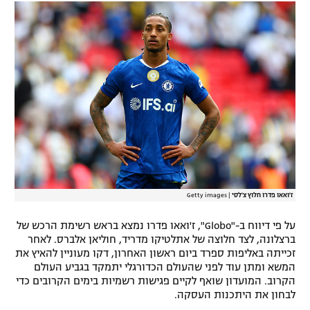
רשיון להקרנה פומבית לבית עסק
הצטרפות לחבילת הערוצים
לוח דרושים – ג'ובנט
תגיות
המגזין
ז'ואאו פדרו חלוץ צ'לסי
|
Getty images
על פי דיווח ב-"Globo", ז'ואאו פדרו נמצא בראש רשימת הרכש של
ברצלונה, לצד חלוצה של אתלטיקו מדריד, חוליאן אלברס. לאחר
זכייתה באליפות ספרד ביום ראשון האחרון, דקו מעוניין להאיץ את
המשא ומתן עוד לפני שהעולם הכדורגלי יתמקד בגביע העולם
הקרוב. המועדון שואף לקיים פגישות רשמיות בימים הקרובים כדי
לבחון את היתכנות העסקה.