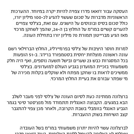
העסקה עבור ז'ואאו פדרו צפויה להיות יקרה במיוחד. ההערכות
הראשוניות מדברות על סכום שעשוי להגיע לכ-100 מיליון יורו,
כולל סכום בסיס ובונוסים על הישגים. עם זאת, בצ'לסי צפויים
להערים קשיים במו"מ על החלוץ בן ה-24, שהפך לשחקן מרכזי
מאז הגיע מברייטון תמורת 70 מיליון יורו בתחילת העונה.
למרות חוסר היציבות של צ'לסי בפרמיירליג, החלוץ הברזילאי רשם
עונה ראשונה מוצלחת יחסית בסטמפורד ברידג'. ב-51 הופעות
בכל המסגרות כבש 23 שערים ובישל תשעה נוספים, ואף היה חלק
משמעותי בזכיית המועדון בגביע העולם למועדונים. בצ'לסי
ממשיכים לראות בו שחקן מפתח ולא שוקלים בקלות מכירה של
מי שפתר עבורם את בעיית החלוץ המרכזי.
ברצלונה ממתינה כעת לסיום העונה של צ'לסי לפני מעבר לשלב
הבא במגעים. הקבוצה האנגלית תתמודד מול מנצ'סטר סיטי בגמר
הגביע האנגלי בוומבלי בשבת הקרובה, ולאחר מכן צפוי להתגבר
קצב השיחות בשוק ההעברות.
לברצלונה עשוי להיות יתרון משמעותי במו"מ בשל העובדה