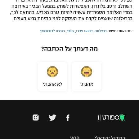
שצ'לסי לא הצליחה להעפיל לליגת האלופות. בעוד ז'ואאו פדרו
השתלב היטב בלונדון, האפשרות לשחק במפעל הבכיר באירופה
במדי האלופה הספרדית עשויה להיות גורם מכריע. בהתאם לכך,
בברצלונה שואפים לקדם את העסקה לפני פתיחת גביע העולם.
עוד באותו נושא:
ברצלונה
,
ז'ואאו פדרו
,
צ'לסי
,
רוברט לבנדובסקי
מה דעתך על הכתבה?
אהבתי
לא אהבתי
כדורגל ישראלי
VOD