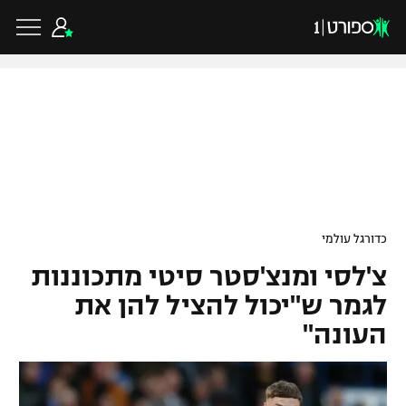
כדורגל ישראלי
ליגת העל
כדורגל עולמי
כדורגל עולמי
ליגה לאומית
צ'לסי ומנצ'סטר סיטי מתכוננות
ליגת האלופות
כדורסל ישראלי
גביע הטוטו
לגמר ש"יכול להציל להן את
ליגה אירופית
העונה"
ליגת ווינר סל
ליגיונרים
כדורסל עולמי
ליגה אנגלית
ליגה לאומית
גביע המדינה
NBA
ליגה גרמנית
ענפים נוספים