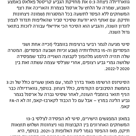
גווארדיולה ניצחה 0:3 את מחזיקת הגביע קריסטל פאלאס באמצע
השבוע, שמרה על הלחץ על ארסנל בצמרת והאריכה את רצף
המשחקים ללא הפסד לתשעה בכל המסגרות (שמונה ניצחונות
ותיקו). עם זאתף היא יודעת שסיכוי סביר שהאליפות תנדוד לצפון
לונדון השנה, והגביע הוא הסיכוי הכי אידיאלי עבורה לזכות בתואר
גדול השנה.
סיטי מגיעה לגמר רביעי ברציפות בוומבלי (זכייה אחת ושני
הפסדים) וה-15 בתולדותיה (שבע זכיות ושבעה הפסדים). המטרה
שלה תהיה להימנע מלהפוך לקבוצה השנייה בלבד שמפסידה
שלושה גמרי גביע רצופים, אחרי שצ'לסי עצמה עשתה זאת בין
2020 ל-2022.
הסיטיזנס הרשימו מאוד בדרך לגמר, עם מאזן שערים כולל של 3:21
בחמשת הסיבובים הקודמים, כולל ניצחון. בנוסף, גווארדיולה כבר
הניף תואר בוומבלי העונה, לאחר שסיטי גברה על ארסנל בגמר
גביע הליגה במרץ – אבל עם כל הכבוד לקארבו-קאפ, זה לא ה-FA
קאפ.
במאזן המפגשים הישירים, סיטי לא הפסידה לצ'לסי ב-13
המשחקים האחרונים בין הקבוצות (10 ניצחונות ושלוש תוצאות
תיקו), מאז ההפסד בגמר ליגת האלופות ב-2021. בנוסף, היא