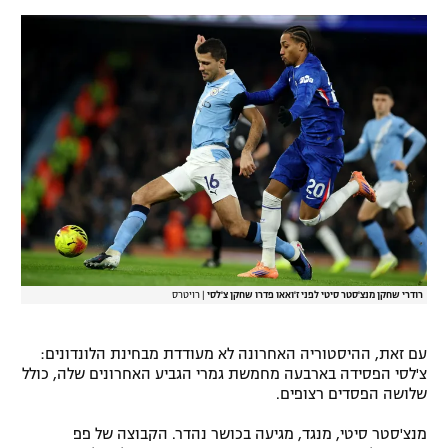
רשיון להקרנה פומבית לבית עסק
הצטרפות לחבילת הערוצים
לוח דרושים – ג'ובנט
תגיות
המגזין
רודרי שחקן מנצ'סטר סיטי לפני ז'ואאו פדרו שחקן צ'לסי
|
רויטרס
עם זאת, ההיסטוריה האחרונה לא מעודדת מבחינת הלונדונים:
צ'לסי הפסידה בארבעה מחמשת גמרי הגביע האחרונים שלה, כולל
שלושה הפסדים רצופים.
מנצ'סטר סיטי, מנגד, מגיעה בכושר נהדר. הקבוצה של פפ