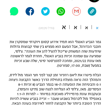
"מחצית בשכונה" – פודקאסט
אופניים
ספורט מוטורי
משתתפים וזוכים בפרסים
א
א
א
א
(גודל טקסט)
כדורמים
תקנון משתתפים וזוכים בפרסים
טניס
גמר הגביע האנגלי הוא תמיד אירוע קסום ויוקרתי שמסקרן את
פוטבול אמריקאי NFL
חובבי הכדורגל, אבל הפעם הוא מפגיש בין שתי קבוצות גדולות
תקנון עבור פעילות אלקטרה
שיודעות שזה המשחק ש"יכול להציל להן את העונה". צ'לסי,
גיימינג E-Sports
בייסבול MLB
שמגיעה עם שמונה זכיות בגביע האנגלי, חוזרת לגמר לראשונה
תקנון עבור פעילות ספורט 1 – "מרלן"
מאז עונת 2021/22, ומחכה למנצ'סטר סיטי, שלה שבע זכיות
במפעל (שבת, 17:00, ספורט1).
ספורט אתגרי ואקסטרים
תנאי שימוש
הבלוז פיטרו את ליאם רוזניור זמן קצר לפני חצי הגמר מול לידס,
אומנויות לחימה
והמהלך הזה נראה מוצלח בתחילת הדרך כאשר הקבוצה ניצחה
0:1 והבטיחה את הופעתה ה-16 בגמר הגביע (8 זכיות ו-8
מדיניות פרטיות
גיימינג E-Sports
הפסדים). מאז, צ'לסי לא הצליחה לנצח שוב (תיקו והפסד),
ובעקבות עונת פרמיירליג מאכזבת במיוחד – למרות ה-1:1
באנפילד מול ליברפול בשבוע שעבר – זכייה בגביע עשויה להיות
תקנון פעילות ספורט 1
הדרך הטובה ביותר של הקבוצה לחזור לאירופה בעונה הבאה.