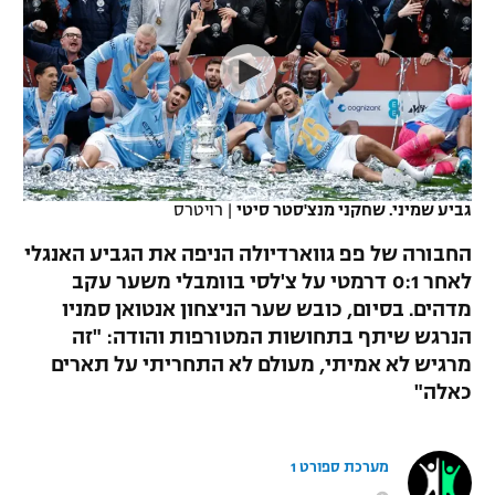
כדורסל נשים
נבחרת ישראל
יורוליג
ליגה ספרדית
טניס
VOD
מכבי תל אביב
מכבי חיפה
יורוקאפ
ליגה איטלקית
כדוריד
הפועל חולון
בית"ר ירושלים
רץ ברשת
ליגה צרפתית
כדורעף
הפועל ירושלים
מכבי תל אביב
ליגה הולנדית
גביע שמיני. שחקני מנצ'סטר סיטי
|
רויטרס
שחייה
תוצאות
דני אבדיה
הפועל תל אביב
החבורה של פפ גווארדיולה הניפה את הגביע האנגלי
ליגה טורקית
ג'ודו
לאחר 0:1 דרמטי על צ'לסי בוומבלי משער עקב
הפועל חיפה
לוח שידורים
מדהים. בסיום, כובש שער הניצחון אנטואן סמניו
ליגה סינית
אגרוף
הנרגש שיתף בתחושות המטורפות והודה: "זה
הפועל באר שבע
מרגיש לא אמיתי, מעולם לא התחריתי על תארים
ליגה ברזילאית
ברחבה
ספורט אולימפי
כאלה"
מכבי נתניה
ליגות נוספות
UFC
"מעל הליגה" – פודקאסט
בני יהודה
מערכת ספורט 1
היאבקות WWE