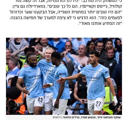
כי המשחק היה מורכב: "היו לנו הזדמנויות, אבל זה קשה מול
קולוויל, ג'יימס וקאייסדו. הם כל כך טובים". גווארדיולה גם ציין:
רשיון להקרנה פומבית לבית עסק
"הם היו טובים יותר במחצית השנייה, אבל הבקענו שער וכדורגל
לפעמים כזה". הוא הדגיש כי לא ציפה למערך של חמישה בהגנה:
הצטרפות לחבילת הערוצים
"זה הפתיע אותנו מאוד".
לוח דרושים – ג'ובנט
תגיות
המגזין
שחקני מנצ'סטר סיטי, אנטואן סמניו, ארלינג הולאנד
|
רויטרס