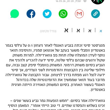
שבת, 20:20, 16.05.26
"מחצית בשכונה" – פודקאסט
אופניים
ספורט מוטורי
משתתפים וזוכים בפרסים
א
א
א
א
(גודל טקסט)
כדורמים
תקנון משתתפים וזוכים בפרסים
טניס
פוטבול אמריקאי NFL
מנצ'סטר סיטי זכתה בגביע האנגלי לאחר ניצחון 0:1 על צ'לסי בגמר
תקנון עבור פעילות אלקטרה
באצטדיון וומבלי משער בעקב של אנטואן סמניו, והוסיפה תואר
נוסף לעידן המוצלח שלה תחת פפ גווארדיולה. למרות משחק
גיימינג E-Sports
בייסבול MLB
שקול ורגעים שבהם צ'לסי שלטה, סיטי ידעה להכריע ולהניף את
תקנון עבור פעילות ספורט 1 – "מרלן"
הגביע בסיום משחק דרמטי. המשחק בוומבלי סיפק קצב גבוה, עם
ספורט אתגרי ואקסטרים
חילופי שליטה בין הקבוצות והזדמנויות לשני הצדדים, אך סיטי
תנאי שימוש
ידעה לנצל רגע מפתח בדרך לניצחון. עבור הקבוצה של גווארדיולה
מדובר בעוד תואר שממשיך את הדומיננטיות שלה בכדורגל
אומנויות לחימה
האנגלי בעשור האחרון. בסיום המשחק האווירה הייתה חגיגית
מדיניות פרטיות
באצטדיון.
גיימינג E-Sports
גווארדיולה אמר בסיום: "חמש הופעות גמר גביע בעשר שנים –
תקנון פעילות ספורט 1
זכינו בשלוש והפסדנו שתיים. די טוב הייתי אומר". המאמן הוסיף