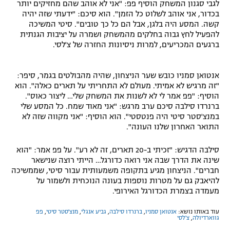
לגבי סגנון המשחק הוסיף פפ: "אני לא אוהב שהם מחזיקים יותר
בכדור, אני אוהב לשלוט כל הזמן". הוא סיכם: "ידעתי שזה יהיה
קשה. המסע היה בלגן, אבל הם כל כך טובים". סיטי המשיכה
להפעיל לחץ גבוה בחלקים מהמשחק ושמרה על יציבות הגנתית
ברגעים המכריעים, למרות ניסיונות החזרה של צ'לסי.
אנטואן סמניו כובש שער הניצחון, שהיה מהבולטים בגמר, סיפר:
"זה מרגיש לא אמיתי. מעולם לא התחריתי על תארים כאלה". הוא
הוסיף: "פפ אמר לי לא לשנות את המשחק שלי… ליצור כאוס".
ברנרדו סילבה סיכם ערב מרגש: "אני מאוד שמח. כל המסע שלי
במנצ'סטר סיטי היה פנטסטי". הוא הוסיף: "אני מקווה שזה לא
התואר האחרון שלנו העונה".
סילבה הדגיש: "זכיתי ב-20 תארים, זה לא רע". על פפ אמר: "הוא
שינה את הדרך שבה אני רואה כדורגל… הייתי רוצה שנישאר
חברים". הניצחון מגיע בתקופה משמעותית עבור סיטי, שממשיכה
להיאבק גם על מטרות נוספות בעונה הנוכחית ולשמור על
מעמדה בצמרת הכדורגל האירופי.
עוד באותו נושא:
אנטואן סמניו
,
ברנרדו סילבה
,
גביע אנגלי
,
מנצ'סטר סיטי
,
פפ
גווארדיולה
,
צ'לסי