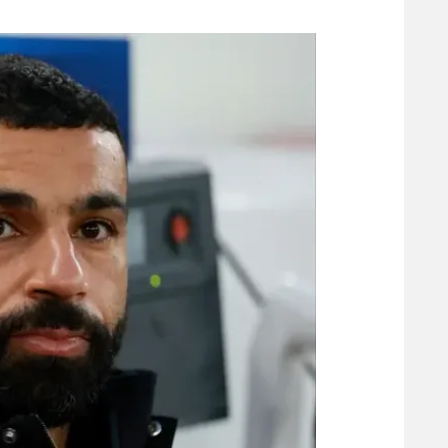
משתתפים וזוכים בפרסים
מכבי ת
הפועל 
תקנון משתתפים וזוכים בפרסים
הפועל 
תקנון עבור פעילות אלקטרה
הפועל 
תקנון עבור פעילות ספורט 1 – "מרלן"
מכבי נ
טניס
בני יהו
גיימינג E-Sports
תנאי שימוש
מדיניות פרטיות
תקנון פעילות ספורט 1
רשיון להקרנה פומבית לבית עסק
הצטרפות לחבילת הערוצים
לוח דרושים – ג'ובנט
תגיות