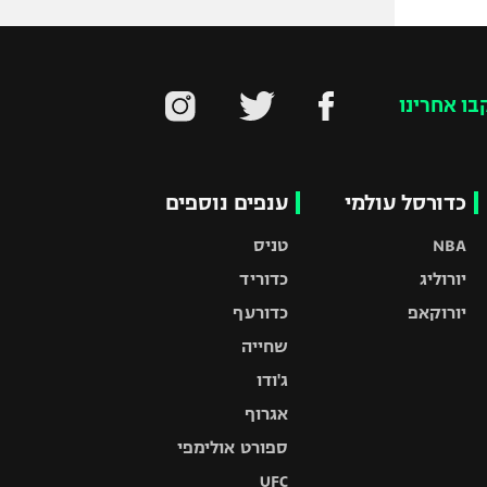
בו אחרינו
כדורסל עולמי
ענפים נוספים
NBA
טניס
יורוליג
כדוריד
יורוקאפ
כדורעף
שחייה
ג'ודו
אגרוף
ספורט אולימפי
UFC