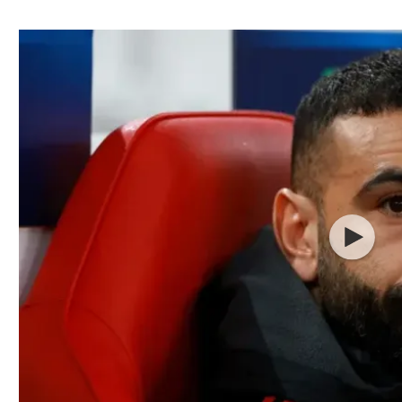
ל אביב
ליגה טורקית
תל אביב
ליגה סינית
חיפה
ליגה ברזילאית
באר שבע
ליגות נוספות
תניה
דה