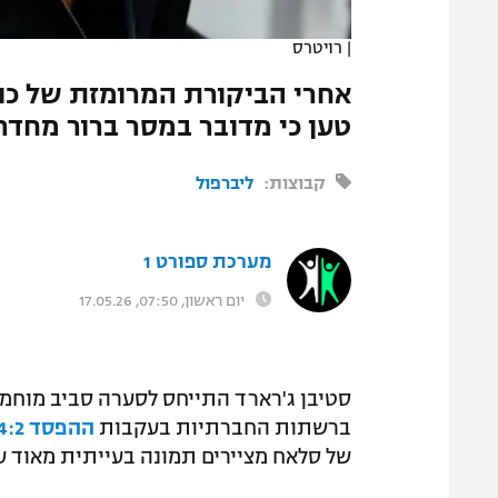
המגזין
|
רויטרס
אחרי הביקורת המרומזת של כוכ
טען כי מדובר במסר ברור מחד
קבוצות:
ליברפול
מערכת ספורט 1
יום ראשון, 07:50, 17.05.26
סטיבן ג'רארד התייחס לסערה סביב מוחמד
ברשתות החברתיות בעקבות
ההפסד 4:2 לאסטון וילה
של סלאח מציירים תמונה בעייתית מאוד עב