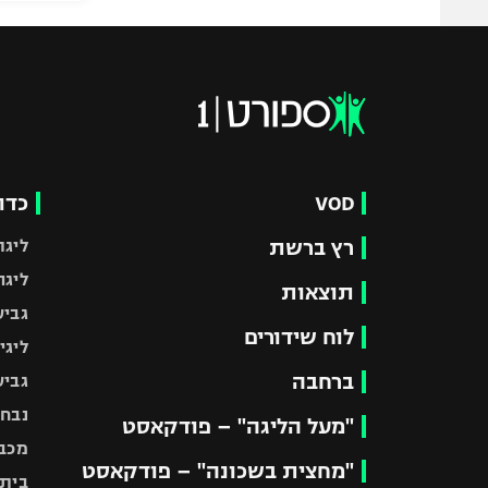
VOD
כדו
רץ ברשת
ליגת
ליגה
תוצאות
גביע
לוח שידורים
ליגי
ברחבה
גביע
נבחר
"מעל הליגה" – פודקאסט
מכבי
"מחצית בשכונה" – פודקאסט
בית"