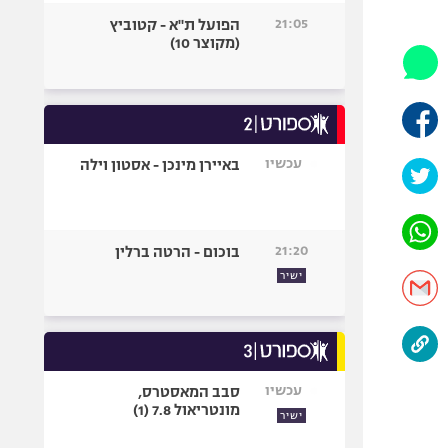
היאבקות WWE
21:05
הפועל ת"א - קטוביץ
אופניים
(מקוצר 10)
ספורט מוטורי
כדורמים
פוטבול אמריקאי NFL
בייסבול MLB
עכשיו
באיירן מינכן - אסטון וילה
ספורט אתגרי
ואקסטרים
אומנויות לחימה
21:20
בוכום - הרטה ברלין
גיימינג E-Sports
ישיר
עכשיו
סבב המאסטרס,
מונטריאול 7.8 (1)
ישיר