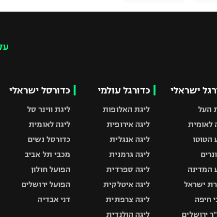
עק
רגל ישראלי
כדורגל עולמי
כדורסל ישראלי
 העל
ליגת האלופות
ליגת ווינר סל
 לאומית
ליגה אירופית
ליגה לאומית
 הטוטו
ליגה אנגלית
כדורסל נשים
ונרים
ליגה גרמנית
מכבי תל אביב
 המדינה
ליגה ספרדית
הפועל חולון
ת ישראל
ליגה איטלקית
הפועל ירושלים
 חיפה
ליגה צרפתית
דני אבדיה
ר ירושלים
ליגה הולנדית