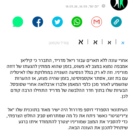
יום שני, 16:59, 18.05.26
"מחצית בשכונה" – פודקאסט
אופניים
ספורט מוטורי
משתתפים וזוכים בפרסים
א
א
כדורמים
א
א
(גודל טקסט)
תקנון משתתפים וזוכים בפרסים
טניס
פוטבול אמריקאי NFL
תקנון עבור פעילות אלקטרה
אחרי עונה ללא תארים עבור ריאל מדריד, התברר כי קיליאן
אמבפה נמצא במצב לא פשוט, בזמן שהוא ממתין להגעתו של ז'וזה
גיימינג E-Sports
בייסבול MLB
מוריניו. וזה לא רק בגלל הנסיעה השנויה במחלוקת שלו לאיטליה
תקנון עבור פעילות ספורט 1 – "מרלן"
עם בת זוגו, אסתר אקספוסיטו, בזמן שהיה פצוע, או ההערות
ספורט אתגרי ואקסטרים
שהשמיע לאחר מכן כלפי המאמן אלברו ארבלואה אחרי שסופסל.
תנאי שימוש
הבעיות שלו בתוך חדר ההלבשה של מדריד התחילו הרבה קודם
לכן.
אומנויות לחימה
מדיניות פרטיות
העיתונאי הספרדי ז'וספ פדררול היה ישיר מאוד בתוכנית שלו "אל
גיימינג E-Sports
צ'ירינגיטו" כאשר ניתח את כל מה שמתרחש סביב החלוץ הצרפתי,
כדי להסביר את המצב שמוריניו יצטרך להתמודד איתו ברגע
תקנון פעילות ספורט 1
שיתחיל לתכנן את העונה הבאה.