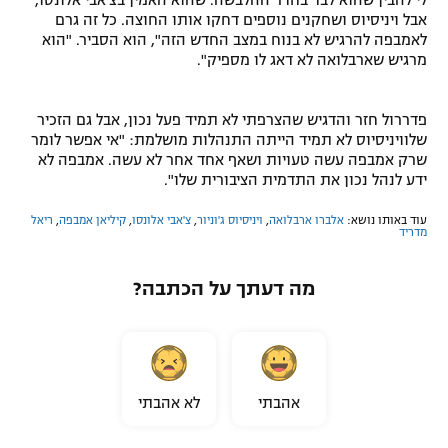
לי להבין שהוא לבד בחדר ההלבשה. שהוא האמין בצ'אבי אלונסו,
אבל ויניסיוס ושחקנים נוספים דחקו אותו החוצה. כל זה גרם
לאמבפה להרגיש לא בנוח במצב החדש הזה", הוא הסביר. "הוא
מרגיש שארבלואה לא דאג לו מספיק".
פדררול חזר והדגיש שהצרפתי לא תמיד פעל נכון, אבל גם הזכיר
שלוויניסיוס לא תמיד הייתה התנהלות מושלמת: "אי אפשר לומר
שרק אמבפה עשה טעויות ושאף אחד אחר לא עשה. אמבפה לא
ידע לנהל נכון את התדמית הציבורית שלו".
עוד באותו נושא:
אלברו ארבלואה
,
ויניסיוס ג'וניור
,
צ'אבי אלונסו
,
קיליאן אמבפה
,
ריאל
מדריד
מה דעתך על הכתבה?
אהבתי
לא אהבתי