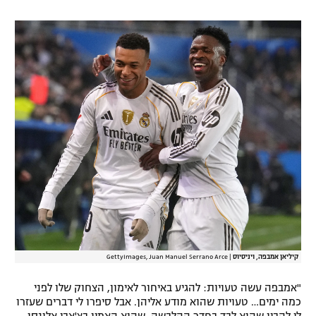
רשיון להקרנה פומבית לבית עסק
הצטרפות לחבילת הערוצים
לוח דרושים – ג'ובנט
תגיות
המגזין
קיליאן אמבפה, ויניסיוס
|
GettyImages, Juan Manuel Serrano Arce
"אמבפה עשה טעויות: להגיע באיחור לאימון, הצחוק שלו לפני
כמה ימים… טעויות שהוא מודע אליהן. אבל סיפרו לי דברים שעזרו