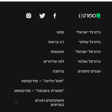
כדורגל ישראלי
VOD
כדורגל עולמי
רץ ברשת
ליגת העל
כדורסל ישראלי
תוצאות
ליגת
ליגה לאומית
האלופות
כדורסל עולמי
לוח שידורים
ליגת ווינר
סל
גביע הטוטו
ענפים נוספים
ברחבה
ליגה
NBA
אירופית
"מעל הליגה" – פודקאסט
ליגה לאומית
ליגיונרים
טניס
יורוליג
ליגה אנגלית
"מחצית בשכונה" – פודקאסט
כדורסל נשים
גביע המדינה
כדוריד
יורוקאפ
ליגה גרמנית
משתתפים וזוכים
בפרסים
מכבי תל
נבחרת
כדורעף
אביב
ישראל
ליגה