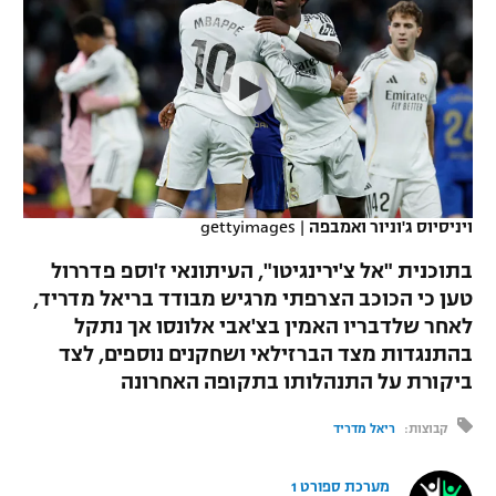
כדורסל נשים
נבחרת ישראל
יורוליג
ליגה ספרדית
טניס
VOD
מכבי תל אביב
מכבי חיפה
יורוקאפ
ליגה איטלקית
כדוריד
הפועל חולון
בית"ר ירושלים
רץ ברשת
ליגה צרפתית
כדורעף
הפועל ירושלים
מכבי תל אביב
ליגה הולנדית
שחייה
תוצאות
ויניסיוס ג'וניור ואמבפה
|
gettyimages
דני אבדיה
הפועל תל אביב
ליגה טורקית
בתוכנית "אל צ'ירינגיטו", העיתונאי ז'וספ פדררול
ג'ודו
הפועל חיפה
טען כי הכוכב הצרפתי מרגיש מבודד בריאל מדריד,
לוח שידורים
ליגה סינית
לאחר שלדבריו האמין בצ'אבי אלונסו אך נתקל
אגרוף
הפועל באר שבע
בהתנגדות מצד הברזילאי ושחקנים נוספים, לצד
ליגה ברזילאית
ברחבה
ביקורת על התנהלותו בתקופה האחרונה
ספורט אולימפי
מכבי נתניה
ליגות נוספות
קבוצות:
ריאל מדריד
UFC
"מעל הליגה" – פודקאסט
בני יהודה
מערכת ספורט 1
היאבקות WWE