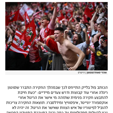
רשיון להקרנה פומבית לבית עסק
הצטרפות לחבילת הערוצים
לוח דרושים – ג'ובנט
תגיות
המגזין
אוהדי סאות'המפטון
|
רויטרס
הכותב פול בלייק התייחס לכך שבמהלך החקירה התברר שסוטון
ריגלה אחרי עוד קבוצות ודרש צעדים מיידיים: "כעת חייבת
להתבצע חקירה פנימית שתזהה מי אישר את הריגול אחרי
אוקספורד יונייטד, איפסוויץ' ומידלסברו. תוצאות החקירה צריכות
להוביל לפיטוריו של איש הצוות שאישר את הריגול. זה יהיה לא
נכון להעלות ספקולציות עד כמה גבוה במערכת המועדון הפרשה