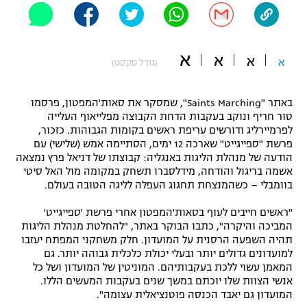
"מחצית בשכונה" – פודקאסט
אופניים
א
א
א
ספורט מוטורי
א
משתתפים וזוכים בפרסים
(גודל טקסט)
כדורמים
באתר "Saints Marching", שמסקר את סאות'המפטון, פרסמו
תקנון משתתפים וזוכים בפרסים
טניס
טור חריף ונוקב בעקבות הדחת הקבוצה מפלייאוף העלייה
פוטבול אמריקאי NFL
לפרמיירליג ודורשים עריפת ראשים בקומות הגבוהות. כזכור,
תקנון עבור פעילות אלקטרה
פרשת "ספייגייט" שארכה 12 ימים, הסתיימה אמש (שלישי) עם
גיימינג E-Sports
הודעה של מנהלת הליגות באנגליה: קבוצתו של דניאל פרץ נמצאה
בייסבול MLB
תקנון עבור פעילות ספורט 1 – "מרלן"
אשמה בריגול והודחה, מידלסברו תשחק במקומה מול האל סיטי
בוומבלי – כשהמנצחת תחגוג העפלה לליגה הטובה בעולם.
ספורט אתגרי ואקסטרים
תנאי שימוש
"ראשים חייבים לעוף בסאות'המפטון אחרי פרשת 'ספייגייט'
אומנויות לחימה
המביכה והיקרה", כתבו הבוקר באתר, "להחלטת מנהלת הליגות
תהיה השפעה הרסנית על המועדון. חלק משחקני המפתח יעזבו
מדיניות פרטיות
למועדונים גדולים יותר ובעלי יכולת כלכלית גבוהה יותר. גם
גיימינג E-Sports
המאמן עשוי ללכת בעקבותיהם. המוניטין של המועדון ושל כל
אנשי הצוות שלו יוכתם במשך שנים בעקבות המעשים הללו.
תקנון פעילות ספורט 1
המועדון גם יאבד הכנסה פוטנציאלית עצומה".