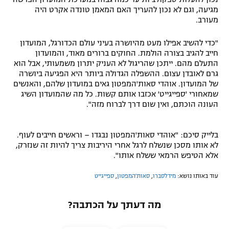
מגיעה, וגם לא נכון להעריך האם המאמן טונדה אקרט היה
מעורב.
"כדי להשיב אפילו מעט מהיושרה בעיני עולם הכדורגל, המועדון
חייב להגיב בצורה הולמת. החוקים ברורים מאוד, והמועדון
התעלם מהם. ייתכן שהריגול לא העניק יתרון משמעותי, אבל הוא
גרם לאובדן עצום. ההשפלה הגדולה ביותר היא הפגיעה ביושרה
של המועדון. אוהדי סאות'המפטון גאים במועדון שלהם, והאנשים
שמאחורי 'ספייגייט' אכזבו אותם קשות. כל מה שהמועדון השיג
העונה הוכתם, ואין שום דרך לברוח מזה".
בלייק סיכם: "אוהדי סאות'המפטון נבגדו – וראשים חייבים לעוף.
לא אותו מסכן שנשלח לרגל אחרי היריבות צריך להיות זה שנזרק,
אלא הטיפש הרמאי ששלח אותו".
עוד באותו נושא:
מידלסברו
,
סאות'המפטון
,
ספייגייט
מה דעתך על הכתבה?