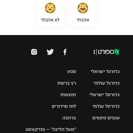
אהבתי
לא אהבתי
כדורגל ישראלי
VOD
כדורגל עולמי
רץ ברשת
ליגת העל
כדורסל ישראלי
תוצאות
ליגת
ליגה לאומית
האלופות
כדורסל עולמי
לוח שידורים
ליגת ווינר
סל
גביע הטוטו
ענפים נוספים
ברחבה
ליגה
NBA
אירופית
"מעל הליגה" – פודקאסט
ליגה לאומית
ליגיונרים