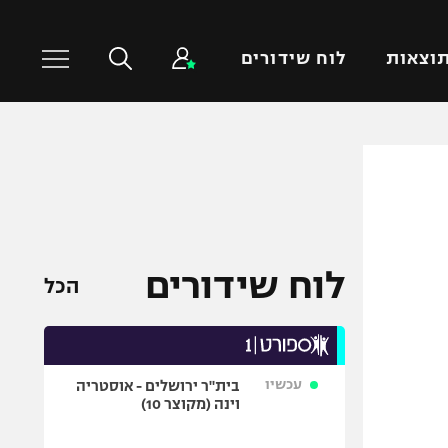
וצאות
לוח שידורים
כדורסל עולמי
ענפים נוספים
NBA
טניס
יורוליג
כדוריד
יורוקאפ
כדורעף
לוח שידורים
הכל
שחייה
ג'ודו
אגרוף
עכשיו
בית"ר ירושלים - אוסטריה
ספורט אולימפי
וינה (מקוצר 10)
UFC