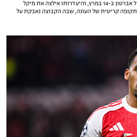
טימבר לא שיחק מאז שנפצע בניצחון 0:2 על אברטון ב-14 במרץ, והיעדרותו אילצה את מיקל
קופה קריטית של העונה, שבה הקבוצה נאבקת על