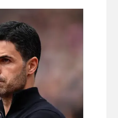
משתתפים וזוכים בפרסים
מכבי ת
הפועל 
תקנון משתתפים וזוכים בפרסים
הפועל 
תקנון עבור פעילות אלקטרה
הפועל 
תקנון עבור פעילות ספורט 1 – "מרלן"
מכבי נ
טניס
בני יהו
גיימינג E-Sports
תנאי שימוש
מדיניות פרטיות
תקנון פעילות ספורט 1
רשיון להקרנה פומבית לבית עסק
הצטרפות לחבילת הערוצים
לוח דרושים – ג'ובנט
תגיות