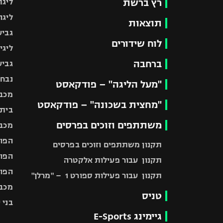
רץ ברשת
ליגת
ליגה
תוצאות
גביע
לוח שידורים
ליגי
ברחבה
גביע
נבחר
"מעל הליגה" – פודקאסט
מכבי
"מחצית בשכונה" – פודקאסט
בית"
משתתפים וזוכים בפרסים
מכבי
הפוע
תקנון משתתפים וזוכים בפרסים
הפוע
תקנון עבור פעילות אלקטרה
הפוע
תקנון עבור פעילות ספורט 1 – "מרלן"
מכבי
טניס
בני 
גיימינג E-Sports