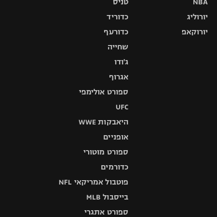
NBA
טניס
יורוליג
כדוריד
יורוקאפ
כדורעף
שחייה
ג'ודו
אגרוף
ספורט אולימפי
UFC
היאבקות WWE
אופניים
ספורט מוטורי
כדורמים
פוטבול אמריקאי NFL
בייסבול MLB
ספורט אתגרי