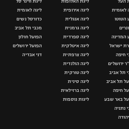
 העל
ליגת האלופות
ליגת ווינר סל
 לאומית
ליגה אירופית
ליגה לאומית
 הטוטו
ליגה אנגלית
כדורסל נשים
ונרים
ליגה גרמנית
מכבי תל אביב
 המדינה
ליגה ספרדית
הפועל חולון
ת ישראל
ליגה איטלקית
הפועל ירושלים
 חיפה
ליגה צרפתית
דני אבדיה
ר ירושלים
ליגה הולנדית
 תל אביב
ליגה טורקית
ל תל אביב
ליגה סינית
ל חיפה
ליגה ברזילאית
ל באר שבע
ליגות נוספות
 נתניה
יהודה