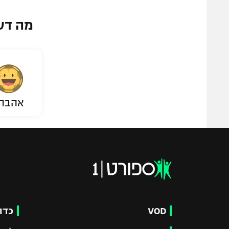
מה דע
אהבת
VOD
כדו