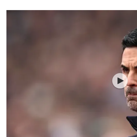
ל אביב
ליגה טורקית
תל אביב
ליגה סינית
חיפה
ליגה ברזילאית
באר שבע
ליגות נוספות
תניה
דה