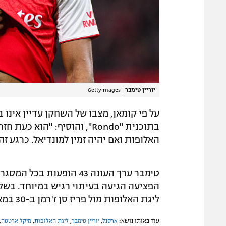
יוריין טימבר
|
Gettyimages
על פי קומאן, מצבו של השחקן עדיין אינו ב
בתוכנית "Rondo", והוסיף: "ה
האלופות ואם יהיה זמין למונדיאל. כרגע זה
טימבר ערך העונה 43 הופע
הפציעה הגיעה בעיתוי רגיש במיוחד. בשל
ליגת האלופות מול פריז סן ז'רמן ב-30 במאי.
עוד באותו נושא:
ארסנל
,
יוריין טימבר
,
ליגת האלופות
,
מיקל ארטטה
,