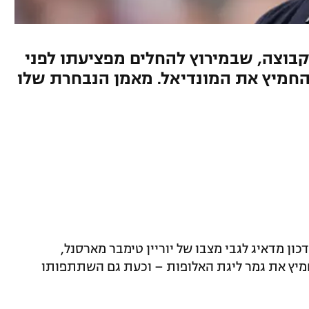
וצה, שבמירוץ להחלים מפציעתו לפני
החמיץ את המונדיאל. מאמן הנבחרת שלו
כון מדאיג לגבי מצבו של יוריין טימבר מארסנל,
יץ את גמר ליגת האלופות – וכעת גם השתתפותו