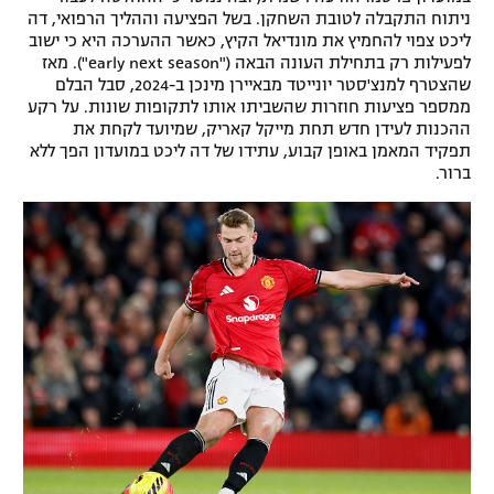
ניתוח התקבלה לטובת השחקן. בשל הפציעה וההליך הרפואי, דה
רשיון להקרנה פומבית לבית עסק
ליכט צפוי להחמיץ את מונדיאל הקיץ, כאשר ההערכה היא כי ישוב
לפעילות רק בתחילת העונה הבאה ("early next season"). מאז
הצטרפות לחבילת הערוצים
שהצטרף למנצ'סטר יונייטד מבאיירן מינכן ב-2024, סבל הבלם
ממספר פציעות חוזרות שהשביתו אותו לתקופות שונות. על רקע
ההכנות לעידן חדש תחת מייקל קאריק, שמיועד לקחת את
לוח דרושים – ג'ובנט
תפקיד המאמן באופן קבוע, עתידו של דה ליכט במועדון הפך ללא
ברור.
תגיות
המגזין