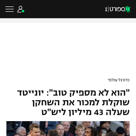
כדורגל ישראלי
ליגת העל
כדורגל עולמי
כדורגל עולמי
ליגה לאומית
"הוא לא מספיק טוב": יונייטד
ליגת האלופות
כדורסל ישראלי
גביע הטוטו
שוקלת למכור את השחקן
ליגה אירופית
שעלה 43 מיליון ליש"ט
ליגת ווינר סל
ליגיונרים
כדורסל עולמי
ליגה אנגלית
ליגה לאומית
גביע המדינה
NBA
ליגה גרמנית
ענפים נוספים