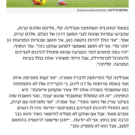
מתיאס דה ליכט
|
Richard Sellers/Allstar
בפאנל התוכנית השתתפו אנג'לינה קלי, פליקס ואלכס קרוק,
שהביעו עמדות שונות לגבי המשך דרכו של הבלם. אלכס קרוק
אמר: "אני הולך להיות נוקשה כאן, אני חושב שבעיות הפציעות הן
יותר מדי. אני לא חושב שאפשר לסחוב שחקן כזה". עוד הוסיף:
"היו כמה סימנים לפני הפציעה שהוא מתחיל להיכנס לעניינים
ולהתרגל לפרמיירליג, אבל הייתי משחרר אותו בגלל בעיות
הפציעה. סליחה".
אנג'לינה קלי התייחסה לדבריו ואמרה: "אני קצת מסכימה איתו
ואני באמת מרחמת על דה ליכט, כי הקריירה שלו לא התפתחה
כמו שחשבתי כשהיה אותו ילד צעיר שקפטן אייאקס". היא
הוסיפה: "זה לא המסלול שחשבתי שהוא יעבור, ואני חושבת שזה
בעיקר עניין של כושר גופני". עוד אמרה: "אני מסכימה עם קרוק,
הוא התחיל להיכנס לעניינים במנצ'סטר יונייטד והיו לו רגעים
טובים מאוד. אבל אם שחקן לא מצליח להישאר כשיר והוא כבר
הרבה זמן בחוץ, אני לא יודעת… ייתכן שיישאר לרוטציה בהתאם
למצב, אבל הוא לא מספיק טוב".