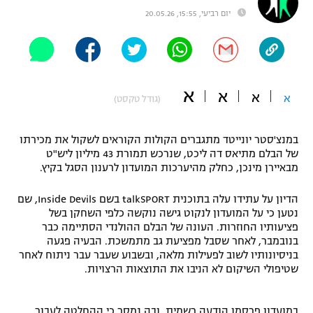
יום רביעי, 15:55, 20.05.26
"מחצית בשכונה" – פודקאסט
אופניים
ספורט מוטורי
משתתפים וזוכים בפרסים
א
א
כדורמים
א
א
(גודל טקסט)
תקנון משתתפים וזוכים בפרסים
טניס
פוטבול אמריקאי NFL
במנצ'סטר יונייטד מתגברים הקולות הקוראים לשקול את מכירתו
תקנון עבור פעילות אלקטרה
של הבלם מתיאס דה ליכט, שנרכש תמורת 43 מיליון ליש"ט
גיימינג E-Sports
בייסבול MLB
מבאיירן מינכן, כחלק מהיערכות המועדון לרענון הסגל בקיץ.
תקנון עבור פעילות ספורט 1 – "מרלן"
ספורט אתגרי ואקסטרים
הדיון על עתידו עלה בתוכנית talkSPORT בשם Inside Devils, שם
תנאי שימוש
נטען כי על המועדון לנקוט גישה נוקשה כלפי השחקן בשל
פציעותיו החוזרות. העונה של הבלם ההולנדי הסתיימה כבר
אומנויות לחימה
בנובמבר, לאחר שסבל מפציעת גב מתמשכת. הבעיה פגעה
מדיניות פרטיות
בניסיונותיו לשוב לפעילות מלאה, ובשבוע שעבר עבר ניתוח לאחר
גיימינג E-Sports
שטיפולי השיקום לא הניבו את התוצאות הרצויות.
תקנון פעילות ספורט 1
במועדון פרסמו הודעה רשמית, ובה נמסר כי ההחלטה לעבור