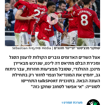
כדורסל נשים
נבחרת ישראל
יורוליג
ליגה ספרדית
טניס
VOD
מכבי תל אביב
מכבי חיפה
יורוקאפ
ליגה איטלקית
כדוריד
הפועל חולון
בית"ר ירושלים
רץ ברשת
ליגה צרפתית
כדורעף
הפועל ירושלים
מכבי תל אביב
ליגה הולנדית
שחייה
תוצאות
שחקני מנצ'סטר יונייטד חוגגים
|
Sebastian Frej/MB Media
דני אבדיה
הפועל תל אביב
ליגה טורקית
אצל השדים האדומים גוברים הקולות לרענון הסגל
ג'ודו
הפועל חיפה
ומכירת הבלם מתיאס דה ליכט, שנרכש מבאיירן
לוח שידורים
ליגה סינית
מינכן. ההולנדי, שסובל מפציעות חוזרות, עבר ניתוח
אגרוף
הפועל באר שבע
גב, יחמיץ את המונדיאל וצפוי לחזור רק בתחילת
ליגה ברזילאית
ברחבה
העונה הבאה. בתוכנית talkSPORT התחייסו
ספורט אולימפי
מכבי נתניה
לסוגייה: "אי אפשר לסחוב שחקן כזה"
ליגות נוספות
UFC
"מעל הליגה" – פודקאסט
בני יהודה
מערכת ספורט 1
היאבקות WWE