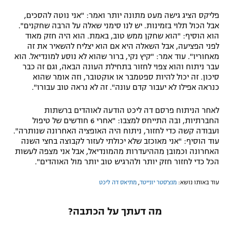
פליקס הציג גישה מעט מתונה יותר ואמר: "אני נוטה להסכים,
אבל הכול תלוי בזמינות. יש לנו סימני שאלה על הרבה שחקנים".
הוא הוסיף: "הוא שחקן ממש טוב, באמת. הוא היה חזק מאוד
לפני הפציעה, אבל השאלה היא אם הוא יצליח להשאיר את זה
מאחוריו". עוד אמר: "קיץ נקי, ברור שהוא לא נוסע למונדיאל. הוא
עבר ניתוח והוא צפוי לחזור בתחילת העונה הבאה, וגם זה כבר
סיכון. זה יכול להיות ספטמבר או אוקטובר, וזה אומר שהוא
כנראה אפילו לא יעבור קדם עונה". זה לא נראה טוב עבורו".
לאחר הניתוח פרסם דה ליכט הודעה לאוהדים ברשתות
החברתיות, ובה התייחס למצבו: "אחרי 6 חודשים של טיפול
ועבודה קשה כדי לחזור, ניתוח היה האופציה האחרונה שנותרה".
עוד הוסיף: "אני מאוכזב שלא יכולתי לעזור לקבוצה בחצי השנה
האחרונה וכמובן מההיעדרות מהמונדיאל, אבל אני מצפה לעשות
הכל כדי לחזור חזק יותר ולהרגיש טוב יותר מול האוהדים".
עוד באותו נושא:
מנצ'סטר יונייטד
,
מתיאס דה ליכט
מה דעתך על הכתבה?