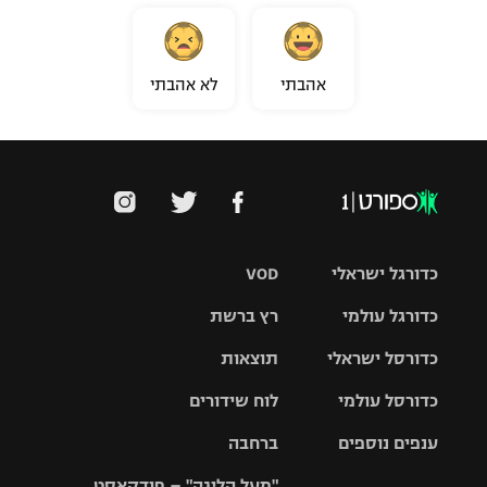
אהבתי
לא אהבתי
כדורגל ישראלי
VOD
כדורגל עולמי
רץ ברשת
ליגת העל
כדורסל ישראלי
תוצאות
ליגת
ליגה לאומית
האלופות
כדורסל עולמי
לוח שידורים
ליגת ווינר
סל
גביע הטוטו
ענפים נוספים
ברחבה
ליגה
NBA
אירופית
"מעל הליגה" – פודקאסט