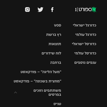
כדורגל ישראלי
VOD
כדורגל עולמי
רץ ברשת
ליגת העל
כדורסל ישראלי
תוצאות
ליגת
ליגה לאומית
האלופות
כדורסל עולמי
לוח שידורים
ליגת ווינר
סל
גביע הטוטו
ענפים נוספים
ברחבה
ליגה
NBA
אירופית
"מעל הליגה" – פודקאסט
ליגה לאומית
ליגיונרים
טניס
יורוליג
ליגה אנגלית
"מחצית בשכונה" – פודקאסט
כדורסל נשים
גביע המדינה
כדוריד
יורוקאפ
ליגה גרמנית
משתתפים וזוכים
בפרסים
מכבי תל
נבחרת
כדורעף
אביב
ישראל
ליגה
טניס
ספרדית