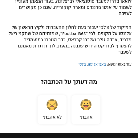
ז'ואאו פדרו למעבר פוטנציאלי לברצלונה, בעוד המאמן מעוניין
לשמור על אנסו פרננדס ומארק קוקורייה, שגם כן מקושרים
לעזיבה.
המיקוד של צ'לסי יעבור כעת לחלון ההעברות ולקיץ הראשון של
אלונסו על הקווים. לפי "Football365", שמותיהם של שחקני ריאל
מדריד, ארדה גולר ואלברו קרראס, כבר הוזכרו כמועמדים
להצטרף לפרויקט החדש שנבנה במערב לונדון תחת מאמנם
לשעבר.
עוד באותו נושא:
צ'אבי אלונסו
,
צ'לסי
מה דעתך על הכתבה?
אהבתי
לא אהבתי