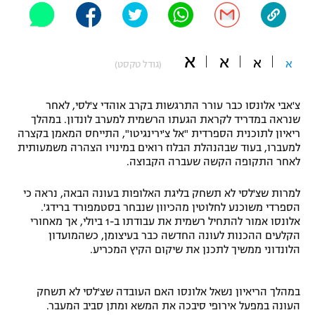
"מחצית בשכונה" – פודקאסט
אופניים
א
א
א
ספורט מוטורי
א
משתתפים וזוכים בפרסים
(גודל טקסט)
כדורמים
צ'אבי אלונסו כבר עורר התרגשות בקרב אוהדי צ'לסי, לאחר
תקנון משתתפים וזוכים בפרסים
טניס
שנראה במדריד לקראת הגעתו הרשמית למערב לונדון. במהלך
פוטבול אמריקאי NFL
ריאיון לתוכנית הספרדית "אל צ'ירינגיטו", התייחס המאמן בקצרה
תקנון עבור פעילות אלקטרה
למעברו, בעוד שבהנהלת הבלוז רואים במינויו הצהרה משמעותית
גיימינג E-Sports
לאחר התקופה הקשה שעברה הקבוצה.
בייסבול MLB
תקנון עבור פעילות ספורט 1 – "מרלן"
למרות שצ'לסי לא תשחק בליגת האלופות בעונה הבאה, נראה כי
ספורט אתגרי ואקסטרים
הספרדי משוכנע לחלוטין מהכיוון שנבחר בסטמפורד ברידג'.
תנאי שימוש
אלונסו אמור להתחיל רשמית את עבודתו ב-1 ביולי, אך מאחורי
אומנויות לחימה
הקלעים ההכנות לעונה החדשה כבר בעיצומן, כשהמועדון
הלונדוני ממשיך לתכנן את שיקום הקיץ המכריע.
מדיניות פרטיות
גיימינג E-Sports
במהלך הריאיון נשאל אלונסו האם העובדה שצ'לסי לא תשחק
תקנון פעילות ספורט 1
העונה במפעל אירופי סיבכה את המשא ומתן סביב המעבר.