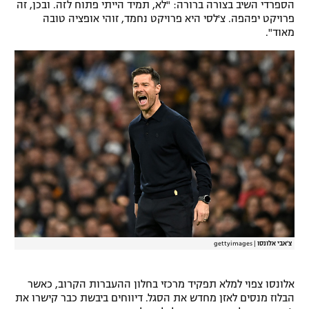
הספרדי השיב בצורה ברורה: "לא, תמיד הייתי פתוח לזה. ובכן, זה
רשיון להקרנה פומבית לבית עסק
פרויקט יפהפה. צ'לסי היא פרויקט נחמד, זוהי אופציה טובה
מאוד".
הצטרפות לחבילת הערוצים
לוח דרושים – ג'ובנט
תגיות
המגזין
צ'אבי אלונסו
|
gettyimages
אלונסו צפוי למלא תפקיד מרכזי בחלון ההעברות הקרוב, כאשר
הבלוז מנסים לאזן מחדש את הסגל. דיווחים ביבשת כבר קישרו את