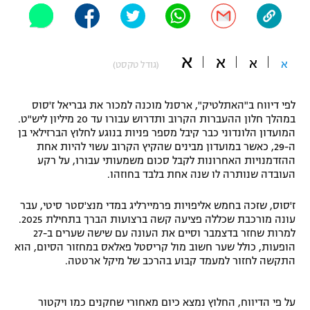
"מחצית בשכונה" – פודקאסט
אופניים
א
א
ספורט מוטורי
א
א
משתתפים וזוכים בפרסים
(גודל טקסט)
כדורמים
לפי דיווח ב"האתלטיק", ארסנל מוכנה למכור את גבריאל ז'סוס
תקנון משתתפים וזוכים בפרסים
טניס
במהלך חלון ההעברות הקרוב ותדרוש עבורו עד 20 מיליון ליש"ט.
פוטבול אמריקאי NFL
המועדון הלונדוני כבר קיבל מספר פניות בנוגע לחלוץ הברזילאי בן
תקנון עבור פעילות אלקטרה
ה-29, כאשר במועדון מבינים שהקיץ הקרוב עשוי להיות אחת
גיימינג E-Sports
ההזדמנויות האחרונות לקבל סכום משמעותי עבורו, על רקע
בייסבול MLB
תקנון עבור פעילות ספורט 1 – "מרלן"
העובדה שנותרה לו שנה אחת בלבד בחוזהו.
ספורט אתגרי ואקסטרים
תנאי שימוש
ז'סוס, שזכה בחמש אליפויות פרמיירליג במדי מנצ'סטר סיטי, עבר
עונה מורכבת שכללה פציעה קשה ברצועות הברך בתחילת 2025.
אומנויות לחימה
למרות שחזר בדצמבר וסיים את העונה עם שישה שערים ב-27
הופעות, כולל שער חשוב מול קריסטל פאלאס במחזור הסיום, הוא
מדיניות פרטיות
גיימינג E-Sports
התקשה לחזור למעמד קבוע בהרכב של מיקל ארטטה.
תקנון פעילות ספורט 1
על פי הדיווח, החלוץ נמצא כיום מאחורי שחקנים כמו ויקטור