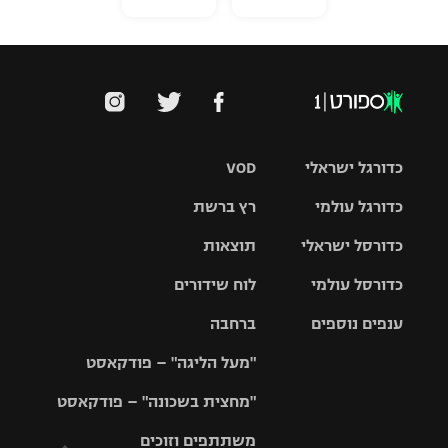
כדורגל ישראלי
VOD
כדורגל עולמי
רץ ברשת
ליגת העל
כדורסל ישראלי
תוצאות
ליגת
ליגה לאומית
האלופות
כדורסל עולמי
לוח שידורים
ליגת ווינר
סל
גביע הטוטו
ענפים נוספים
ברחבה
ליגה
NBA
אירופית
"מעל הליגה" – פודקאסט
ליגה לאומית
ליגיונרים
טניס
יורוליג
ליגה אנגלית
"מחצית בשכונה" – פודקאסט
כדורסל נשים
גביע המדינה
כדוריד
יורוקאפ
ליגה גרמנית
משתתפים וזוכים