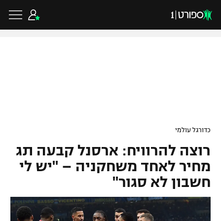
כדורגל ישראלי
ליגת העל
כדורגל עולמי
כדורגל עולמי
ליגה לאומית
רוצה להרוויח: ארסנל קבעה תג
ליגת האלופות
כדורסל ישראלי
גביע הטוטו
מחיר לאחד משחקניה – "יש לי
ליגה אירופית
חשבון לא סגור"
ליגת ווינר סל
ליגיונרים
כדורסל עולמי
ליגה אנגלית
ליגה לאומית
גביע המדינה
NBA
ליגה גרמנית
ענפים נוספים