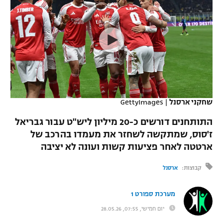
כדורסל נשים
נבחרת ישראל
יורוליג
ליגה ספרדית
טניס
VOD
מכבי תל אביב
מכבי חיפה
יורוקאפ
ליגה איטלקית
כדוריד
הפועל חולון
בית"ר ירושלים
רץ ברשת
ליגה צרפתית
כדורעף
הפועל ירושלים
מכבי תל אביב
ליגה הולנדית
שחייה
תוצאות
שחקני ארסנל
|
GettyImages
דני אבדיה
הפועל תל אביב
ליגה טורקית
התותחנים דורשים כ-20 מיליון ליש"ט עבור גבריאל
ג'ודו
הפועל חיפה
ז'סוס, שמתקשה לשחזר את מעמדו בהרכב של
לוח שידורים
ליגה סינית
ארטטה לאחר פציעות קשות ועונה לא יציבה
אגרוף
הפועל באר שבע
ליגה ברזילאית
ברחבה
קבוצות:
ארסנל
ספורט אולימפי
מכבי נתניה
ליגות נוספות
מערכת ספורט 1
UFC
"מעל הליגה" – פודקאסט
בני יהודה
יום חמישי, 07:55, 28.05.26
היאבקות WWE