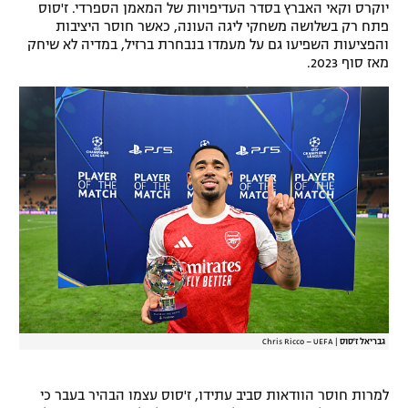
יוקרס וקאי האברץ בסדר העדיפויות של המאמן הספרדי. ז'סוס
רשיון להקרנה פומבית לבית עסק
פתח רק בשלושה משחקי ליגה העונה, כאשר חוסר היציבות
והפציעות השפיעו גם על מעמדו בנבחרת ברזיל, במדיה לא שיחק
מאז סוף 2023.
הצטרפות לחבילת הערוצים
לוח דרושים – ג'ובנט
תגיות
המגזין
גבריאל ז'סוס
|
Chris Ricco – UEFA
למרות חוסר הוודאות סביב עתידו, ז'סוס עצמו הבהיר בעבר כי