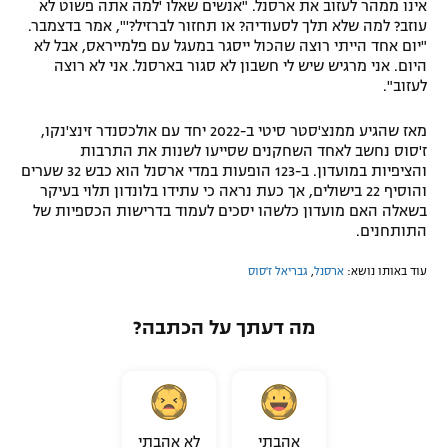
אינו ממהר לעזוב את ארסנל. "אנשים שאלו 'למה אתה פשוט לא
עוזב? למה שלא תלך לסעודיה? או תחזור לברזיל?'", אמר בדצמבר.
"יום אחד הייתי רוצה שהכול ייסגר במעגל עם פלמייראס, אבל לא
היום. אני מרגיש שיש לי חשבון לא סגור בארסנל. אני לא רוצה
לעזוב".
מאז שהגיע ממנצ'סטר סיטי ב-2022 יחד עם אולכסנדר זינצ'נקו,
ז'סוס נחשב לאחד השחקנים שסייעו לשנות את התרבות
והציפיות במועדון. ב-123 הופעות במדי ארסנל הוא כבש 32 שערים
והוסיף 22 בישולים, אך כעת נראה כי עתידו בלונדון תלוי בעיקר
בשאלה האם מועדון כלשהו יסכים לעמוד בדרישות הכספיות של
התותחנים.
עוד באותו נושא:
ארסנל
,
גבריאל ז'סוס
מה דעתך על הכתבה?
אהבתי
לא אהבתי