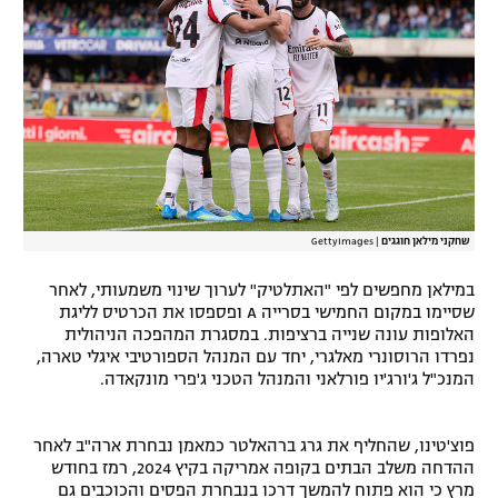
רשיון להקרנה פומבית לבית עסק
הצטרפות לחבילת הערוצים
לוח דרושים – ג'ובנט
תגיות
המגזין
שחקני מילאן חוגגים
|
GettyImages
במילאן מחפשים לפי "האתלטיק" לערוך שינוי משמעותי, לאחר
שסיימו במקום החמישי בסרייה A ופספסו את הכרטיס לליגת
האלופות עונה שנייה ברציפות. במסגרת המהפכה הניהולית
נפרדו הרוסונרי מאלגרי, יחד עם המנהל הספורטיבי איגלי טארה,
המנכ"ל ג'ורג'יו פורלאני והמנהל הטכני ג'פרי מונקאדה.
פוצ'טינו, שהחליף את גרג ברהאלטר כמאמן נבחרת ארה"ב לאחר
ההדחה משלב הבתים בקופה אמריקה בקיץ 2024, רמז בחודש
מרץ כי הוא פתוח להמשך דרכו בנבחרת הפסים והכוכבים גם