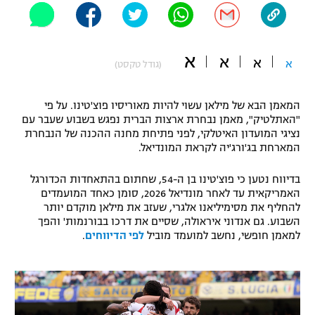
"מחצית בשכונה" – פודקאסט
אופניים
א
א
א
ספורט מוטורי
א
משתתפים וזוכים בפרסים
(גודל טקסט)
כדורמים
המאמן הבא של מילאן עשוי להיות מאוריסיו פוצ'טינו. על פי
תקנון משתתפים וזוכים בפרסים
טניס
"האתלטיק", מאמן נבחרת ארצות הברית נפגש בשבוע שעבר עם
פוטבול אמריקאי NFL
נציגי המועדון האיטלקי, לפני פתיחת מחנה ההכנה של הנבחרת
תקנון עבור פעילות אלקטרה
המארחת בג'ורג'יה לקראת המונדיאל.
גיימינג E-Sports
בייסבול MLB
תקנון עבור פעילות ספורט 1 – "מרלן"
בדיווח נטען כי פוצ'טינו בן ה-54, שחתום בהתאחדות הכדורגל
האמריקאית עד לאחר מונדיאל 2026, סומן כאחד המועמדים
ספורט אתגרי ואקסטרים
להחליף את מסימיליאנו אלגרי, שעזב את מילאן מוקדם יותר
תנאי שימוש
השבוע. גם אנדוני איראולה, שסיים את דרכו בבורנמות' והפך
אומנויות לחימה
למאמן חופשי, נחשב למועמד מוביל
לפי הדיווחים
.
מדיניות פרטיות
גיימינג E-Sports
תקנון פעילות ספורט 1