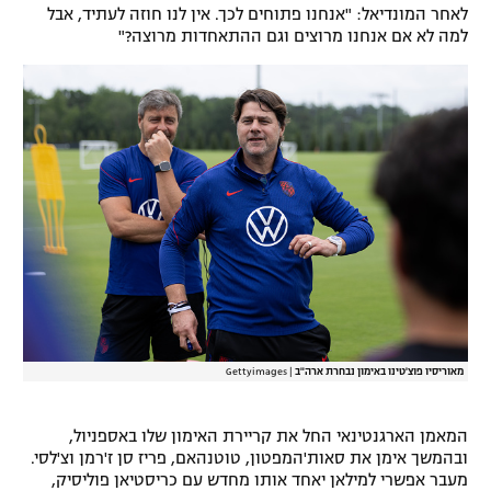
לאחר המונדיאל: "אנחנו פתוחים לכך. אין לנו חוזה לעתיד, אבל
למה לא אם אנחנו מרוצים וגם ההתאחדות מרוצה?"
מאוריסיו פוצ'טינו באימון נבחרת ארה"ב
|
Gettyimages
המאמן הארגנטינאי החל את קריירת האימון שלו באספניול,
ובהמשך אימן את סאות'המפטון, טוטנהאם, פריז סן ז'רמן וצ'לסי.
מעבר אפשרי למילאן יאחד אותו מחדש עם כריסטיאן פוליסיק,