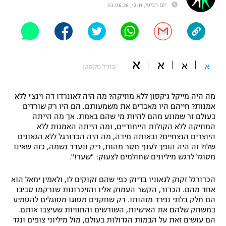
יום רביעי, 12:11, 03.06.26
"מחצית בשכונה" – פודקאסט
אופניים
ספורט מוטורי
משתתפים וזוכים בפרסים
א
א
א
א
(גודל טקסט)
כדורמים
תקנון משתתפים וזוכים בפרסים
טניס
פוטבול אמריקאי NFL
מה היה מייקל ג'קסון ללא מוזיקה? מה היה לאונרדו דה וינצ'י ללא
תקנון עבור פעילות אלקטרה
אמנות? חייהם היו מאבדים את משמעותם. הם היו רק שורדים
גיימינג E-Sports
בעולם זר שמונע מהם להיות מי שהם באמת. אך מה הייתה
בייסבול MLB
תקנון עבור פעילות ספורט 1 – "מרלן"
המוזיקה ללא הקולות הייחודיים, ומה הייתה האמנות ללא
היוצרים הנצחיים? ובאותה מידה, מה היה הכדורגל ללא הגאונים
ספורט אתגרי ואקסטרים
שלו? זה היה הופך לענף חסר מהות, ריק ונעדר נשמה, כזה שאינו
תנאי שימוש
מסוגל לרגש מיליונים שחולמים לצעוק: "שער!".
אומנויות לחימה
הכדורגל זקוק לגאוניו בדיוק כפי שהם זקוקים לו, ולאמין ימאל הוא
מדיניות פרטיות
אחד מהם. הכדור, הקשר העמוק אליו והזיכרונות שנרקמו סביבו
גיימינג E-Sports
הם חלק בלתי נפרד מזהותו. רק שחקנים מסוגו מסוגלים להטמיע
במשחק שלהם את האישיות, השורשים והחוויות שעיצבו אותם.
תקנון פעילות ספורט 1
הם עושים זאת על הבמות הגדולות בעולם, מול מיליוני צופים ונגד