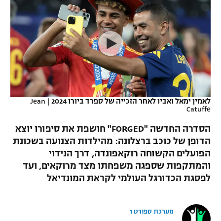
כדורסל נשים
נבחרת ישראל
יורוליג
ליגה ספרדית
טניס
VOD
מכבי תל אביב
מכבי חיפה
יורוקאפ
ליגה איטלקית
כדוריד
הפועל חולון
בית"ר ירושלים
רץ ברשת
ליגה צרפתית
כדורעף
הפועל ירושלים
מכבי תל אביב
ליגה הולנדית
שחייה
תוצאות
לאמין ימאל ואביו לאחר הזכייה של ספרד ביורו 2024
|
Jean
דני אבדיה
הפועל תל אביב
Catuffe
ליגה טורקית
ג'ודו
הסדרה החדשה "FORGED" חושפת את סיפורו יוצא
הפועל חיפה
לוח שידורים
הדופן של כוכב ברצלונה: מהילדות הצנועה בשכונת
ליגה סינית
אגרוף
הפועלים הקשוחה רוקאפונדה, דרך הנידוי
הפועל באר שבע
ליגה ברזילאית
והמתקפות שספגה משפחתו מצד מרוקאים, ועד
ברחבה
ספורט אולימפי
לפסגת הכדורגל העולמי לקראת המונדיאל
מכבי נתניה
ליגות נוספות
UFC
"מעל הליגה" – פודקאסט
בני יהודה
מערכת ספורט 1
היאבקות WWE