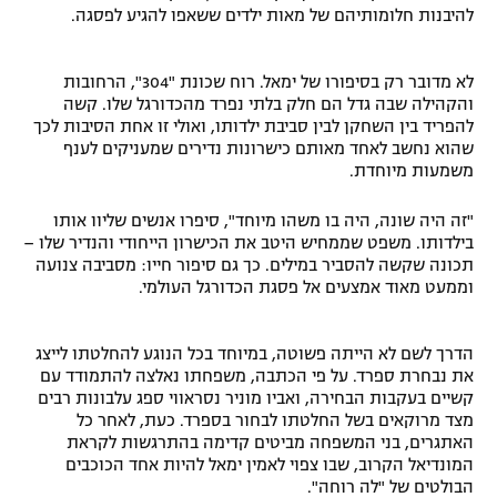
להיבנות חלומותיהם של מאות ילדים ששאפו להגיע לפסגה.
לא מדובר רק בסיפורו של ימאל. רוח שכונת "304", הרחובות
והקהילה שבה גדל הם חלק בלתי נפרד מהכדורגל שלו. קשה
להפריד בין השחקן לבין סביבת ילדותו, ואולי זו אחת הסיבות לכך
שהוא נחשב לאחד מאותם כישרונות נדירים שמעניקים לענף
משמעות מיוחדת.
"זה היה שונה, היה בו משהו מיוחד", סיפרו אנשים שליוו אותו
בילדותו. משפט שממחיש היטב את הכישרון הייחודי והנדיר שלו –
תכונה שקשה להסביר במילים. כך גם סיפור חייו: מסביבה צנועה
וממעט מאוד אמצעים אל פסגת הכדורגל העולמי.
הדרך לשם לא הייתה פשוטה, במיוחד בכל הנוגע להחלטתו לייצג
את נבחרת ספרד. על פי הכתבה, משפחתו נאלצה להתמודד עם
קשיים בעקבות הבחירה, ואביו מוניר נסראווי ספג עלבונות רבים
מצד מרוקאים בשל החלטתו לבחור בספרד. כעת, לאחר כל
האתגרים, בני המשפחה מביטים קדימה בהתרגשות לקראת
המונדיאל הקרוב, שבו צפוי לאמין ימאל להיות אחד הכוכבים
הבולטים של "לה רוחה".