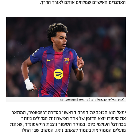
האתגרים האישיים שמלווים אותם לאורך הדרך.
רשיון להקרנה פומבית לבית עסק
הצטרפות לחבילת הערוצים
לוח דרושים – ג'ובנט
תגיות
המגזין
לאמין ימאל שחקן ברצלונה מול ניוקאסל
|
GettyImages
ימאל הוא הכוכב של הפרק הראשון בסדרה "FORGED", המתאר
את סיפורו יוצא הדופן של אחד הכישרונות הגדולים ביותר
בכדורגל העולמי כיום. במוקד הסיפור ניצבת רוקאפונדה, שכונת
פועלים הממוקמת בסמוך לקאמפ נואו, המקום שבו החלו