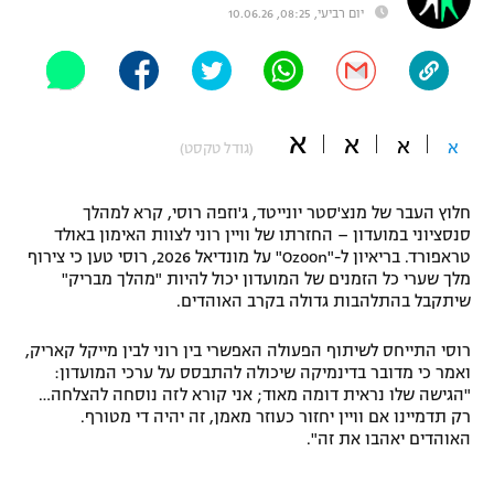
יום רביעי, 08:25, 10.06.26
"מחצית בשכונה" – פודקאסט
אופניים
ספורט מוטורי
משתתפים וזוכים בפרסים
א
א
א
א
(גודל טקסט)
כדורמים
תקנון משתתפים וזוכים בפרסים
טניס
פוטבול אמריקאי NFL
חלוץ העבר של מנצ'סטר יונייטד, ג'וזפה רוסי, קרא למהלך
תקנון עבור פעילות אלקטרה
סנסציוני במועדון – החזרתו של וויין רוני לצוות האימון באולד
גיימינג E-Sports
בייסבול MLB
טראפורד. בריאיון ל-"Ozoon" על מונדיאל 2026, רוסי טען כי צירוף
תקנון עבור פעילות ספורט 1 – "מרלן"
מלך שערי כל הזמנים של המועדון יכול להיות "מהלך מבריק"
שיתקבל בהתלהבות גדולה בקרב האוהדים.
ספורט אתגרי ואקסטרים
תנאי שימוש
רוסי התייחס לשיתוף הפעולה האפשרי בין רוני לבין מייקל קאריק,
אומנויות לחימה
ואמר כי מדובר בדינמיקה שיכולה להתבסס על ערכי המועדון:
"הגישה שלו נראית דומה מאוד; אני קורא לזה נוסחה להצלחה…
מדיניות פרטיות
גיימינג E-Sports
רק תדמיינו אם וויין יחזור כעוזר מאמן, זה יהיה די מטורף.
האוהדים יאהבו את זה".
תקנון פעילות ספורט 1