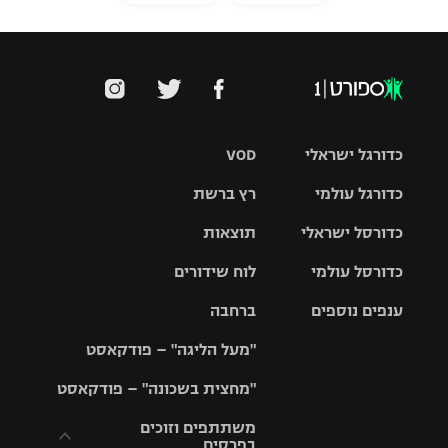
כדורגל ישראלי
VOD
כדורגל עולמי
רץ ברשת
ליגת העל
כדורסל ישראלי
תוצאות
ליגת
ליגה לאומית
האלופות
כדורסל עולמי
לוח שידורים
ליגת ווינר
סל
גביע הטוטו
ענפים נוספים
ברחבה
ליגה
NBA
אירופית
"מעל הליגה" – פודקאסט
ליגה לאומית
ליגיונרים
טניס
יורוליג
ליגה אנגלית
"מחצית בשכונה" – פודקאסט
כדורסל נשים
גביע המדינה
כדוריד
יורוקאפ
ליגה גרמנית
משתתפים וזוכים
בפרסים
מכבי תל