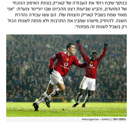
בנוסף שיבח רוסי את העבודה של קאריק בצוות האימון הנוכחי
רשיון להקרנה פומבית לבית עסק
של המועדון, והביע שביעות רצון מהכיוון שבו יונייטד צועדת: "אני
מאוד שמח בשביל קאריק והצוות שלו. הם עשו עבודה נהדרת
השנה. להחזיק מישהו שמבין את התרבות ולא מנסה לשנות הכול
הצטרפות לחבילת הערוצים
רק בשביל לשנות זה מפתח".
לוח דרושים – ג'ובנט
תגיות
המגזין
ג'וזפה רוסי
|
Mike Egerton – EMPICS