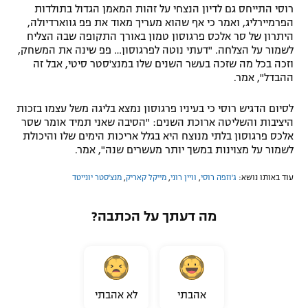
רוסי התייחס גם לדיון הנצחי על זהות המאמן הגדול בתולדות
הפרמיירליג, ואמר כי אף שהוא מעריך מאוד את פפ גווארדיולה,
היתרון של סר אלכס פרגוסון טמון באורך התקופה שבה הצליח
לשמור על הצלחה. "דעתי נוטה לפרגוסון… פפ שינה את המשחק,
וזכה בכל מה שזכה בעשר השנים שלו במנצ'סטר סיטי, אבל זה
ההבדל", אמר.
לסיום הדגיש רוסי כי בעיניו פרגוסון נמצא בליגה משל עצמו בזכות
היציבות והשליטה ארוכת השנים: "הסיבה שאני תמיד אומר שסר
אלכס פרגוסון בלתי מנוצח היא בגלל אריכות הימים שלו והיכולת
לשמור על מצוינות במשך יותר מעשרים שנה", אמר.
עוד באותו נושא:
ג'וזפה רוסי
,
וויין רוני
,
מייקל קאריק
,
מנצ'סטר יונייטד
מה דעתך על הכתבה?
אהבתי
לא אהבתי