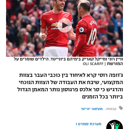
כדורסל נשים
נבחרת ישראל
יורוליג
ליגה ספרדית
טניס
VOD
מכבי תל אביב
מכבי חיפה
יורוקאפ
ליגה איטלקית
כדוריד
הפועל חולון
בית"ר ירושלים
רץ ברשת
ליגה צרפתית
כדורעף
הפועל ירושלים
מכבי תל אביב
ליגה הולנדית
שחייה
תוצאות
וויין רוני ומייקל קאריק בימיהם ביונייטד. הילדים שומרים על
דני אבדיה
הפועל תל אביב
המורשת
|
OLI SCARFF
ליגה טורקית
ג'ודו
ג'וזפה רוסי קרא לאיחוד בין כוכבי העבר בצוות
הפועל חיפה
לוח שידורים
המקצועי, שיבח את העבודה של הצוות הנוכחי
ליגה סינית
אגרוף
והדגיש כי סר אלכס פרגוסון נותר המאמן הגדול
הפועל באר שבע
ליגה ברזילאית
ביותר בכל הזמנים
ברחבה
ספורט אולימפי
מכבי נתניה
קבוצות:
מנצ'סטר יונייטד
ליגות נוספות
UFC
"מעל הליגה" – פודקאסט
בני יהודה
מערכת ספורט 1
היאבקות WWE