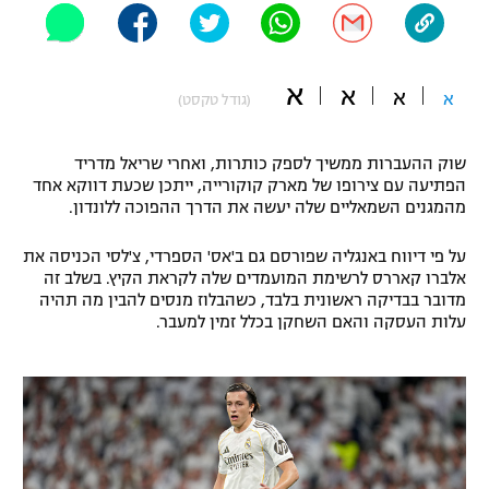
"מחצית בשכונה" – פודקאסט
אופניים
א
א
א
ספורט מוטורי
א
משתתפים וזוכים בפרסים
(גודל טקסט)
כדורמים
שוק ההעברות ממשיך לספק כותרות, ואחרי שריאל מדריד
תקנון משתתפים וזוכים בפרסים
טניס
הפתיעה עם צירופו של מארק קוקורייה, ייתכן שכעת דווקא אחד
פוטבול אמריקאי NFL
מהמגנים השמאליים שלה יעשה את הדרך ההפוכה ללונדון.
תקנון עבור פעילות אלקטרה
גיימינג E-Sports
בייסבול MLB
על פי דיווח באנגליה שפורסם גם ב'אס' הספרדי, צ'לסי הכניסה את
תקנון עבור פעילות ספורט 1 – "מרלן"
אלברו קאררס לרשימת המועמדים שלה לקראת הקיץ. בשלב זה
מדובר בבדיקה ראשונית בלבד, כשהבלוז מנסים להבין מה תהיה
ספורט אתגרי ואקסטרים
עלות העסקה והאם השחקן בכלל זמין למעבר.
תנאי שימוש
אומנויות לחימה
מדיניות פרטיות
גיימינג E-Sports
תקנון פעילות ספורט 1