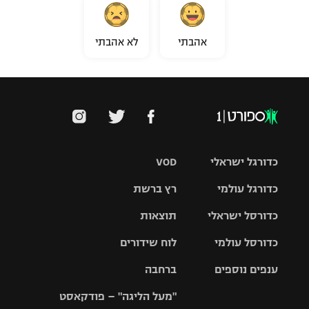
אהבתי
לא אהבתי
כדורגל ישראלי
VOD
כדורגל עולמי
רץ ברשת
ליגת העל
כדורסל ישראלי
תוצאות
ליגת
ליגה לאומית
האלופות
כדורסל עולמי
לוח שידורים
ליגת ווינר
סל
גביע הטוטו
ענפים נוספים
ברחבה
ליגה
NBA
אירופית
"מעל הליגה" – פודקאסט
ליגה לאומית
ליגיונרים
טניס