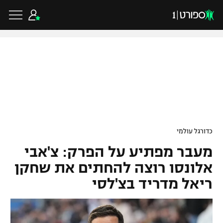
כדורגל ישראלי
ליגת העל
כדורגל עולמי
כדורגל עולמי
ליגה לאומית
מעבר מפתיע על הפרק: צ'אבי
ליגת האלופות
כדורסל ישראלי
גביע הטוטו
אלונסו רוצה להחתים את שחקן
ליגה אירופית
ריאל מדריד בצ'לסי
ליגת ווינר סל
ליגיונרים
כדורסל עולמי
ליגה אנגלית
ליגה לאומית
גביע המדינה
NBA
ליגה גרמנית
ענפים נוספים