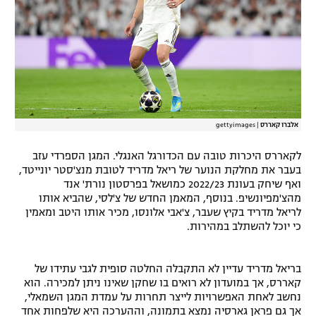
רשיון להקרנה פומבית לבית עסק
הצטרפות לחבילת הערוצים
לוח דרושים – ג'ובנט
תגיות
אלברו קאררס
|
gettyimages
המגזין
לקאררס היכרות טובה עם הכדורגל האנגלי. המגן הספרדי עזב
בעבר את מחלקת הנוער של ריאל מדריד לטובת מנצ'סטר יונייטד,
ואף שיחק בעונת 2022/23 כמושאל בפרסטון נורת' אנד
מהצ'מפיונשיפ. בנוסף, המאמן החדש של צ'לסי, שהביא אותו
לריאל מדריד בקיץ שעבר, צ'אבי אלונסו, מכיר אותו היטב ומאמין
כי יוכל להשתלב במהירות.
בריאל מדריד עדיין לא התקבלה החלטה סופית לגבי עתידו של
קאררס, אך במועדון לא רואים בו שחקן שאינו ניתן למכירה. הוא
נחשב לאחת האפשרויות לייצר תחרות על עמדת המגן השמאלי,
אך גם פראן גארסיה נמצא בתמונה, וההערכה היא שלפחות אחד