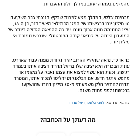
מהמגנים בעמדה יעזוב במהלך חלון ההעברות.
מבחינת צ'לסי, המהלך מגיע למרות שבקיץ הנוכחי כבר השקיעה
10 מיליון יורו ברכישתו של המגן הברזילאי הצעיר דנר, בן ה-18,
עליו החתימה חוזה ארוך טווח. עד כה ההוצאה הגדולה ביותר של
המועדון הייתה על ג'ובאני קנדה הפורטוגלי, שנרכש תמורת 51
מיליון יורו.
כך או כך, נראה שהקיץ הקרוב יהיה נקודת מפנה עבור קאררס.
עונת הבכורה הלא יציבה שלו בריאל מדריד הציבה אותו בעמדה
רגישה, וכעת הוא עשוי למצוא את עצמו נאבק על מקומו או
מחפש אתגר חדש. אם הבלאנקוס יחליטו למכור אותו, המטרה
תהיה להחזיר חלק משמעותי מ-50 מיליון היורו שהושקעו
ברכישתו לפני פחות משנה.
עוד באותו נושא:
צ'אבי אלונסו
,
ריאל מדריד
מה דעתך על הכתבה?