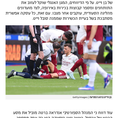
של בן וייט. על פי הדיווחים, המגן האנגלי שוקל לעזוב את
התותחנים ומספר קבוצות בכירות באירופה, לצד מועדונים
מהליגה הסעודית, עוקבים אחר מצבו. עם זאת, כל עסקה אפשרית
מסתבכת בשל בעיית הכשירות שממנה סובל וייט.
בן ווייט ברגע הפציעה
|
Gettyimages
עוד דווח כי המנהל הספורטיבי אנדראה ברטה מוביל את מסע
הרכש של ארסנל, כאשר וואן-ביסאקה הוא רק אחד ממספר