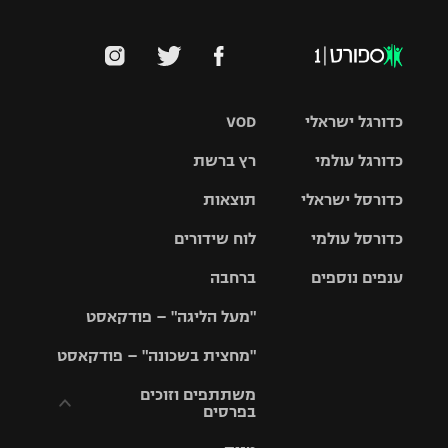
כדורגל ישראלי
VOD
כדורגל עולמי
רץ ברשת
ליגת העל
כדורסל ישראלי
תוצאות
ליגת
ליגה לאומית
האלופות
כדורסל עולמי
לוח שידורים
ליגת ווינר
סל
גביע הטוטו
ענפים נוספים
ברחבה
ליגה
NBA
אירופית
"מעל הליגה" – פודקאסט
ליגה לאומית
ליגיונרים
טניס
יורוליג
ליגה אנגלית
"מחצית בשכונה" – פודקאסט
כדורסל נשים
גביע המדינה
כדוריד
יורוקאפ
ליגה גרמנית
משתתפים וזוכים
בפרסים
מכבי תל
נבחרת
כדורעף
אביב
ישראל
ליגה