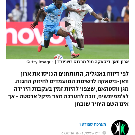
כדורסל נשים
נבחרת ישראל
יורוליג
ליגה ספרדית
טניס
VOD
מכבי תל אביב
מכבי חיפה
יורוקאפ
ליגה איטלקית
כדוריד
הפועל חולון
בית"ר ירושלים
רץ ברשת
ליגה צרפתית
כדורעף
הפועל ירושלים
מכבי תל אביב
ליגה הולנדית
שחייה
תוצאות
ארון וואן-ביסאקה מול מרכוס רשפורד
|
Getty images
דני אבדיה
הפועל תל אביב
ליגה טורקית
לפי דיווח באנגליה, התותחנים הכניסו את ארון
ג'ודו
הפועל חיפה
וואן-ביסאקה לרשימת המועמדים לחיזוק ההגנה.
לוח שידורים
ליגה סינית
מגן ווסטהאם, שצפוי להיות זמין בעקבות הירידה
אגרוף
הפועל באר שבע
לצ'מפיונשיפ, זוכה להערכה מצד מיקל ארטטה - אך
ליגה ברזילאית
ברחבה
אינו השם היחיד שנבחן
ספורט אולימפי
מכבי נתניה
ליגות נוספות
UFC
"מעל הליגה" – פודקאסט
בני יהודה
מערכת ספורט 1
היאבקות WWE
יום שלישי, 19:45, 07.07.26