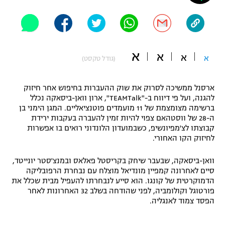
"מחצית בשכונה" – פודקאסט
אופניים
ספורט מוטורי
משתתפים וזוכים בפרסים
א
א
א
א
(גודל טקסט)
כדורמים
תקנון משתתפים וזוכים בפרסים
טניס
ארסנל ממשיכה לסרוק את שוק ההעברות בחיפוש אחר חיזוק
פוטבול אמריקאי NFL
להגנה, ועל פי דיווח ב-"TEAMTalk", ארון וואן-ביסאקה נכלל
תקנון עבור פעילות אלקטרה
ברשימה מצומצמת של 11 מועמדים פוטנציאליים. המגן הימני בן
גיימינג E-Sports
בייסבול MLB
ה-28 של ווסטהאם צפוי להיות זמין להעברה בעקבות ירידת
תקנון עבור פעילות ספורט 1 – "מרלן"
קבוצתו לצ'מפיונשיפ, כשבמועדון הלונדוני רואים בו אפשרות
לחיזוק הקו האחורי.
ספורט אתגרי ואקסטרים
תנאי שימוש
וואן-ביסאקה, שבעבר שיחק בקריסטל פאלאס ובמנצ'סטר יונייטד,
אומנויות לחימה
סיים לאחרונה קמפיין מונדיאל מוצלח עם נבחרת הרפובליקה
הדמוקרטית של קונגו. הוא סייע לנבחרתו להעפיל מבית שכלל את
מדיניות פרטיות
גיימינג E-Sports
פורטוגל וקולומביה, לפני שהודחה בשלב 32 האחרונות לאחר
הפסד צמוד לאנגליה.
תקנון פעילות ספורט 1