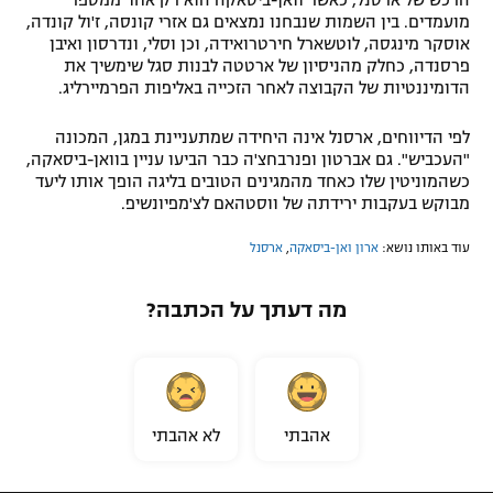
מועמדים. בין השמות שנבחנו נמצאים גם אזרי קונסה, ז'ול קונדה,
אוסקר מינגסה, לוטשארל חירטרואידה, וכן וסלי, ונדרסון ואיבן
פרסנדה, כחלק מהניסיון של ארטטה לבנות סגל שימשיך את
הדומיננטיות של הקבוצה לאחר הזכייה באליפות הפרמיירליג.
לפי הדיווחים, ארסנל אינה היחידה שמתעניינת במגן, המכונה
"העכביש". גם אברטון ופנרבחצ'ה כבר הביעו עניין בוואן-ביסאקה,
כשהמוניטין שלו כאחד מהמגינים הטובים בליגה הופך אותו ליעד
מבוקש בעקבות ירידתה של ווסטהאם לצ'מפיונשיפ.
עוד באותו נושא:
ארון ואן-ביסאקה
,
ארסנל
מה דעתך על הכתבה?
אהבתי
לא אהבתי