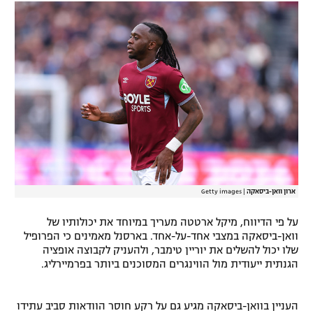
רשיון להקרנה פומבית לבית עסק
הצטרפות לחבילת הערוצים
לוח דרושים – ג'ובנט
תגיות
המגזין
ארון וואן-ביסאקה
|
Getty images
על פי הדיווח, מיקל ארטטה מעריך במיוחד את יכולותיו של
וואן-ביסאקה במצבי אחד-על-אחד. בארסנל מאמינים כי הפרופיל
שלו יכול להשלים את יוריין טימבר, ולהעניק לקבוצה אופציה
הגנתית ייעודית מול הווינגרים המסוכנים ביותר בפרמיירליג.
העניין בוואן-ביסאקה מגיע גם על רקע חוסר הוודאות סביב עתידו