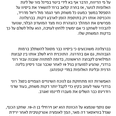
על פי הדיווח, הדבר אף בא לידי ביטוי בפיינל פור של ליגת
האלופות לנוער, אז בחרה קלאב ברוז' להשאיר את ביסיוו על
הספסל במשך כמעט כל משחק חצי הגמר מול ריאל מדריד,
והכניסה אותו רק בתוספת הזמן לארבע דקות. בברצלונה
מפרשים את המהלך כהצהרת כוח מצד המועדון הבלגי, שנועד
להבהיר לשחקן כי אם ימשיך ללחוץ לעזיבה, הוא עלול לשלם על כך
בדקות המשחק שלו.
בברצלונה משוכנעים כי ביסיוו כבר מסוגל להשתלב ברמות
הגבוהות, גם אם בהדרגה. התוכנית היא לשלב אותו בין קבוצת
המילואים לקבוצה הראשונה, בדומה למתווה שנבנה עבור רוני
ברדג'י, שהגיע למועדון בגיל 19 לאחר שכבר צבר ניסיון בליגה
הדנית ובליגת האלופות במדי קופנהגן.
האפשרות הזו מתחזקת גם לנוכח השינויים הצפויים בסגל. רוני
ברדג'י עשוי לעזוב בקיץ כדי לקבל יותר דקות משחק, בעוד שדני
רודריגס כבר השלים את מעברו לדינמו זאגרב.
שם נוסף שנמצא על הכוונת הוא יאן וירחילי בן ה-19. שחקן הכנף,
שגדל בוויאסאר דה מאר, הפך לאופציה אטרקטיבית לאחר ירידת