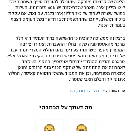
הליגה של קבוצתו מיורקה, שהובילה להורדת סעיף השחרור שלו
ל-12 מיליון אירו. מאחר שלברצלונה יש 40% מזכויותיו, העלות
בפועל עשויה לעמוד על כ-7 מיליון אירו בלבד. עם זאת, אם עסקת
ביסיוו תושלם, ייתכן שההתעניינות בו תדעך בשל העומס הצפוי
בעמדות הכנף.
ברצלונה ממשיכה להוכיח כי ההשקעה בדור העתיד היא חלק
מרכזי מהאסטרטגיה שלה. בחלון ההעברות האחרון צירפה
המועדון מספר כישרונות צעירים, בהם החלוץ המצרי חמזה עבד
אל-כרים, המגן האורוגוואי פטריסיו פסיפיקו, הקיצוני האנגלי אג'אי
טבארס והבלם ההולנדי יובנסלי אונסטיין. בנוסף, השלימה
לאחרונה את החתמתם של שחקני הכנף ג'וני הרננדס וחואן
איבארה מטנריפה, וכן את המגן השמאלי חוסואה קאיסדו, החלוץ
איגנסי קר והבלם חאבי קסטרו.
עוד באותו נושא:
ברצלונה בכדורגל
,
דקו
מה דעתך על הכתבה?