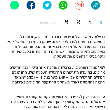
"מחצית בשכונה" – פודקאסט
אופניים
א
א
א
ספורט מוטורי
א
משתתפים וזוכים בפרסים
(גודל טקסט)
כדורמים
ברצלונה ממשיכה לחפש את כוכב העתיד הבא, וכעת כל
תקנון משתתפים וזוכים בפרסים
טניס
המאמצים מופנים לעבר ג'סי ביסיוו, שחקן הכנף בן ה-18 של קלאב
פוטבול אמריקאי NFL
ברוז'. במועדון הקטלוני רואים בו אחת מההבטחות הגדולות
תקנון עבור פעילות אלקטרה
באירופה, ולאחר שהצעה ראשונה נדחתה, פתחו בסבב שיחות
גיימינג E-Sports
נוסף בניסיון להשלים את העסקה.
בייסבול MLB
תקנון עבור פעילות ספורט 1 – "מרלן"
לפי "מונדו דפורטיבו", ברצלונה עוקבת אחר ביסיוו כבר חודשים
ספורט אתגרי ואקסטרים
ארוכים. במועדון מתרשמים מהיכולת הטכנית שלו, מהנתונים
תנאי שימוש
הפיזיים המרשימים שלו – 1.85 מטר בגיל 18 – ומהפוטנציאל
אומנויות לחימה
הגבוה להתפתח לאחד משחקני ההתקפה המובילים באירופה.
מדיניות פרטיות
גיימינג E-Sports
עד כמה הרצון לצרפו גדול? ראש מחלקת הסקאוטינג ז'ואאו
אמראל והמנהל המקצועי דקו אף נסעו לבלגיה כדי להיפגש עם
תקנון פעילות ספורט 1
ראשי קלאב ברוז' ולנסות לקדם את המו"מ באופן אישי.