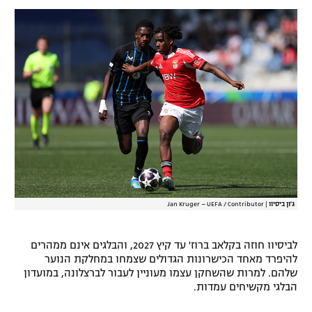
רשיון להקרנה פומבית לבית עסק
הצטרפות לחבילת הערוצים
לוח דרושים – ג'ובנט
תגיות
המגזין
ג'ון ביסיוו
|
Jan Kruger – UEFA / Contributor
לביסיוו חוזה בקלאב ברוז' עד קיץ 2027, והבלגים אינם ממהרים
להיפרד מאחד הכישרונות הגדולים שצמחו במחלקת הנוער
שלהם. למרות שהשחקן עצמו מעוניין לעבור לברצלונה, במועדון
הבלגי מקשיחים עמדות.