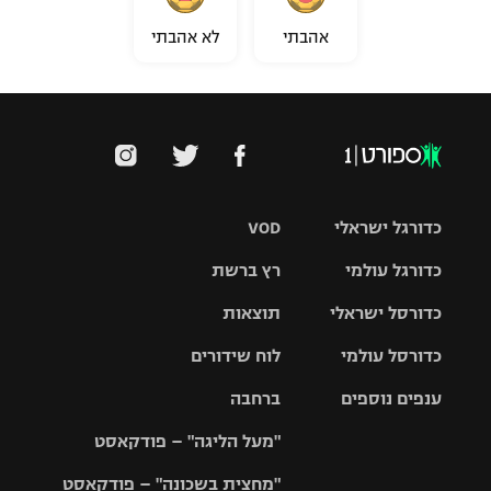
אהבתי
לא אהבתי
כדורגל ישראלי
VOD
כדורגל עולמי
רץ ברשת
ליגת העל
כדורסל ישראלי
תוצאות
ליגת
ליגה לאומית
האלופות
כדורסל עולמי
לוח שידורים
ליגת ווינר
סל
גביע הטוטו
ענפים נוספים
ברחבה
ליגה
NBA
אירופית
"מעל הליגה" – פודקאסט
ליגה לאומית
ליגיונרים
טניס
יורוליג
ליגה אנגלית
"מחצית בשכונה" – פודקאסט