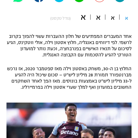
"מחצית בשכונה" – פודקאסט
אופניים
א
א
א
א
(גודל טקסט)
ספורט מוטורי
משתתפים וזוכים בפרסים
אחד המעברים המפתיעים של חלון ההעברות עשוי להפוך בקרוב
כדורמים
לרשמי. לפי דיווחים באנגליה, חלוץ אסטון וילה, אולי ווטקינס, הגיע
תקנון משתתפים וזוכים בפרסים
לסיכום על תנאיו האישיים בפנרבחצ'ה, וכעת נותר למועדון
טניס
הטורקי להגיע להסכמות עם הקבוצה האנגלית.
פוטבול אמריקאי NFL
תקנון עבור פעילות אלקטרה
החלוץ בן ה-30, משחק באסטון וילה מאז ספטמבר 2020, אז נרכש
גיימינג E-Sports
בייסבול MLB
מברנטפורד תמורת 28 מיליון ליש"ט – סכום שיכול היה להגיע
תקנון עבור פעילות ספורט 1 – "מרלן"
ל-33 מיליון ליש"ט באמצעות בונוסים. מאז הפך לאחד השחקנים
ספורט אתגרי ואקסטרים
החשובים במועדון ואף למלך שערי אסטון וילה בפרמיירליג.
תנאי שימוש
אומנויות לחימה
מדיניות פרטיות
גיימינג E-Sports
תקנון פעילות ספורט 1