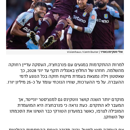
רשיון להקרנה פומבית לבית עסק
הצטרפות לחבילת הערוצים
לוח דרושים – ג'ובנט
תגיות
אולי ווטקינס באוויר
|
Visionhaus / Contributor
המגזין
למרות ההתקדמות במגעים עם פנרבחצ'ה, העסקה עדיין רחוקה
מהשלמה. חוזהו של החלוץ באנגליה תקף עד יוני 2028, כך
שאסטון וילה נמצאת בעמדת מיקוח חזקה בכל הנוגע לדמי
ההעברה. על פי ההערכות, שוויו הנוכחי עומד על כ-25 מיליון יורו.
מוקדם יותר השנה קושר ווטקינס גם למנצ'סטר יונייטד, אך
המעבר לא התקדם. כעת נראה כי פנרבחצ'ה היא המועמדת
המובילה לצרפו, כאשר במועדון הטורקי כבר השיגו את הסכמתו
של השחקן.
אם העסקה תצא לפועל, יהיה מדובר באחת ההחתמות הבולטות