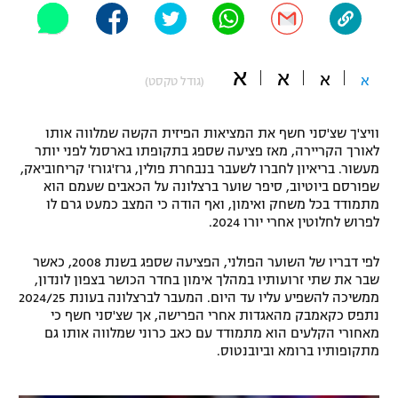
"מחצית בשכונה" – פודקאסט
אופניים
א
א
א
ספורט מוטורי
א
משתתפים וזוכים בפרסים
(גודל טקסט)
כדורמים
וויצ'ך שצ'סני חשף את המציאות הפיזית הקשה שמלווה אותו
תקנון משתתפים וזוכים בפרסים
טניס
לאורך הקריירה, מאז פציעה שספג בתקופתו בארסנל לפני יותר
פוטבול אמריקאי NFL
מעשור. בריאיון לחברו לשעבר בנבחרת פולין, גרז'גורז' קריחוביאק,
תקנון עבור פעילות אלקטרה
שפורסם ביוטיוב, סיפר שוער ברצלונה על הכאבים שעמם הוא
גיימינג E-Sports
מתמודד בכל משחק ואימון, ואף הודה כי המצב כמעט גרם לו
בייסבול MLB
תקנון עבור פעילות ספורט 1 – "מרלן"
לפרוש לחלוטין אחרי יורו 2024.
ספורט אתגרי ואקסטרים
לפי דבריו של השוער הפולני, הפציעה שספג בשנת 2008, כאשר
תנאי שימוש
שבר את שתי זרועותיו במהלך אימון בחדר הכושר בצפון לונדון,
אומנויות לחימה
ממשיכה להשפיע עליו עד היום. המעבר לברצלונה בעונת 2024/25
נתפס כקאמבק מהאגדות אחרי הפרישה, אך שצ'סני חשף כי
מדיניות פרטיות
מאחורי הקלעים הוא מתמודד עם כאב כרוני שמלווה אותו גם
גיימינג E-Sports
מתקופותיו ברומא וביובנטוס.
תקנון פעילות ספורט 1