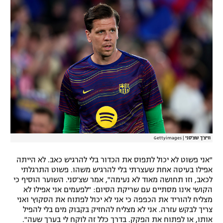
רשיון להקרנה פומבית לבית עסק
הצטרפות לחבילת הערוצים
לוח דרושים – ג'ובנט
תגיות
המגזין
וויצ'ך שצ'סני
|
Gettyimages
"אני פשוט לא יכול לתפוס את הכדור בלי להרגיש כאב. לא הייתה
אפילו בעיטה אחת שעצרתי בלי להרגיש משהו. פשוט התרגלתי
לכאב, וזו תחושה מאוד לא נעימה", אמר שצ'סני. השוער הוסיף כי
הקושי אינו מסתיים עם שריקת הסיום: "לפעמים אני אפילו לא
מצליח להוריד את הכפפה כי אני לא יכול לפתוח את הסקוץ' ואני
צריך לבקש עזרה. אני לא מצליח להחזיק בקבוק מים בלי להפיל
אותו, או לפתוח את הפקק. בדרך כלל זה לוקח לי בערך שעה".