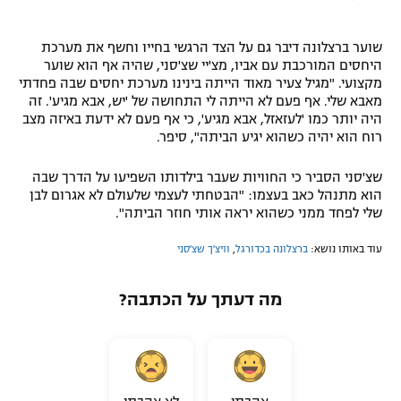
שוער ברצלונה דיבר גם על הצד הרגשי בחייו וחשף את מערכת
היחסים המורכבת עם אביו, מצ'יי שצ'סני, שהיה אף הוא שוער
מקצועי. "מגיל צעיר מאוד הייתה בינינו מערכת יחסים שבה פחדתי
מאבא שלי. אף פעם לא הייתה לי התחושה של 'יש, אבא מגיע'. זה
היה יותר כמו 'לעזאזל, אבא מגיע', כי אף פעם לא ידעת באיזה מצב
רוח הוא יהיה כשהוא יגיע הביתה", סיפר.
שצ'סני הסביר כי החוויות שעבר בילדותו השפיעו על הדרך שבה
הוא מתנהל כאב בעצמו: "הבטחתי לעצמי שלעולם לא אגרום לבן
שלי לפחד ממני כשהוא יראה אותי חוזר הביתה".
עוד באותו נושא:
ברצלונה בכדורגל
,
וויצ'ך שצ'סני
מה דעתך על הכתבה?