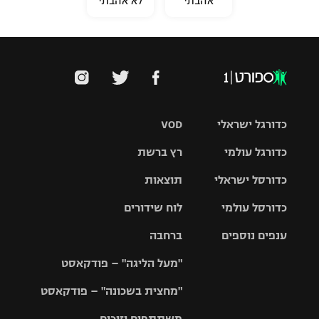
אהבתי
לא אהבתי
כדורגל ישראלי
VOD
כדורגל עולמי
רץ ברשת
ליגת העל
כדורסל ישראלי
תוצאות
ליגת
ליגה לאומית
האלופות
כדורסל עולמי
לוח שידורים
ליגת ווינר
סל
גביע הטוטו
ענפים נוספים
ברחבה
ליגה
NBA
אירופית
"מעל הליגה" – פודקאסט
ליגה לאומית
ליגיונרים
טניס
יורוליג
ליגה אנגלית
"מחצית בשכונה" – פודקאסט
כדורסל נשים
גביע המדינה
כדוריד
יורוקאפ
ליגה גרמנית
משתתפים וזוכים