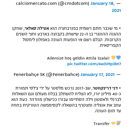
January 18,
— calciomercato.com (@cmdotcom)
2021
* מי שכבר חתם רשמית בפנרבחצ'ה הוא
אטילה סאלאי
, שחקן
ההגנה ההונגרי בן ה-22 שישחק בקבוצה בארבע וחצי השנים
הקרובות. הבלם רשם 19 הופעות העונה באפולון לימסול
הקפריסאית.
Ailemize hoş geldin Attila Szalai!
pic.twitter.com/4wiSMp3bt7
January 17, 2021
— Fenerbahçe SK (@Fenerbahce)
*
דני דרינקווטר
, שב-2017 נרכש מלסטר על ידי צ'לסי תמורת
כ-40 מיליון יורו, לא הצליח להשתלב בבלוז מעולם וגם השאלות
לברנלי ולאסטון וילה הסתיימו עבורו ככישלון מהדהד. כעת הוא
עוזב את אנגליה ומצטרף בהשאלה לקסימפשה הטורקית בחוזה
עד תום העונה.
Transfer