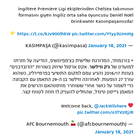
İngiltere Premiere Ligi ekiplerinden Chelsea takımının
formasını giyen İngiliz orta saha oyuncusu Daniel Noel
Drinkwater Kasımpaşamızda!
https://t.co/kJv9O0lhkW
pic.twitter.com/Ytyy3UJmHg
January 18, 2021
— KASIMPAŞA (@kasimpasa)
* בורנמות', המדורגת שלישית בצ'מפיונשיפ, הודיעה על חזרתו
למועדון של
ג'ק ווילשר
. אקס ארסנל שיחק בשורות "הדובדבנים"
בעונת 2016/17 והגיע עמם למקום התשיעי בפרמיירליג, כשהוא
עורך 27 הופעות. לאחרונה ווילשר בן ה-29 התאמן עם הקבוצה
כדי לשמור על כושר אחרי ששוחרר מווסטהאם והרשים את
המאמן ג'ייסון טינדל, שהחליט להעניק לו חוזה לטווח קצר.
Welcome back,
@JackWilshere
pic.twitter.com/o3TVzItjJR
(@afcbournemouth)
— AFC Bournemouth
January 18, 2021