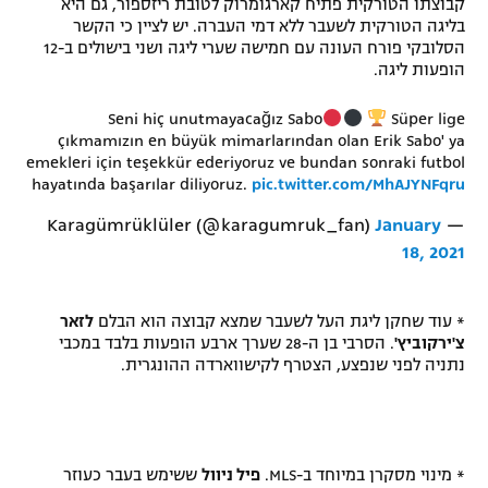
קבוצתו הטורקית פתיח קארגומרוק לטובת ריזספור, גם היא
בליגה הטורקית לשעבר ללא דמי העברה. יש לציין כי הקשר
רשיון להקרנה פומבית לבית עסק
הסלובקי פורח העונה עם חמישה שערי ליגה ושני בישולים ב-12
הופעות ליגה.
הצטרפות לחבילת הערוצים
Seni hiç unutmayacağız Sabo
Süper lige
לוח דרושים – ג'ובנט
çıkmamızın en büyük mimarlarından olan Erik Sabo' ya
emekleri için teşekkür ederiyoruz ve bundan sonraki futbol
תגיות
hayatında başarılar diliyoruz.
pic.twitter.com/MhAJYNFqru
January
— Karagümrüklüler (@karagumruk_fan)
המגזין
18, 2021
* עוד שחקן ליגת העל לשעבר שמצא קבוצה הוא הבלם
לזאר
צ'ירקוביץ'
. הסרבי בן ה-28 שערך ארבע הופעות בלבד במכבי
נתניה לפני שנפצע, הצטרף לקישווארדה ההונגרית.
* מינוי מסקרן במיוחד ב-MLS.
פיל ניוול
ששימש בעבר כעוזר