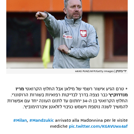
יז'י בז'צ'ק
|
HANS PUNZ/AFP/Getty Images
* טרם הגיע אישור רשמי של מילאן אבל החלוץ הקרואטי
מריו
מנדז'וקיץ'
כבר נצפה בדרך לבדיקות רפואיות בשורות הרוסונרי.
החלוץ הקרואטי בן ה-34 יחתום עד לתום העונה יחד עם אפשרות
להמשיך לשנה נוספת וישמש כגיבוי לזלאטן איברהימוביץ'.
#Milan
,
#Mandzukic
arrivato alla Madonnina per le visite
mediche
pic.twitter.com/KGAVUwx4af