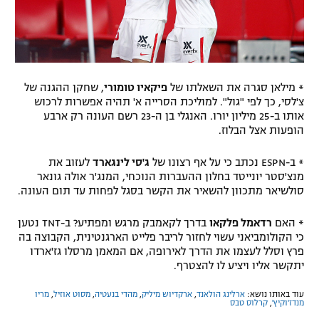
* מילאן סגרה את השאלתו של
פיקאיו טומורי
, שחקן ההגנה של
צ'לסי, כך לפי "גול". למוליכת הסרייה א' תהיה אפשרות לרכוש
אותו ב-25 מיליון יורו. האנגלי בן ה-23 רשם העונה רק ארבע
הופעות אצל הבלוז.
* ב-ESPN נכתב כי על אף רצונו של
ג'סי לינגארד
לעזוב את
מנצ'סטר יונייטד בחלון ההעברות הנוכחי, המנג'ר אולה גונאר
סולשיאר מתכוון להשאיר את הקשר בסגל לפחות עד תום העונה.
* האם
רדאמל פלקאו
בדרך לקאמבק מרגש ומפתיע? ב-TNT נטען
כי הקולומביאני עשוי לחזור לריבר פלייט הארגנטינית, הקבוצה בה
פרץ וסלל לעצמו את הדרך לאירופה, אם המאמן מרסלו גז'ארדו
יתקשר אליו ויציע לו להצטרף.
עוד באותו נושא:
ארלינג הולאנד
,
ארקדיוש מיליק
,
מהדי בנעטיה
,
מסוט אוזיל
,
מריו
מנדז'וקיץ'
,
קרלוס טבס