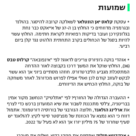
שמועות
* עסקת
קלאס יאן הונטלאר
לשאלקה קרובה להיסגר. בהולנד
ובגרמניה מדווחים כי החלוץ בן ה-37 של אייאקס כבר נחת
בגלזנקירכן ועובר בדיקות רפואיות לקראת חתימה. החלוץ עשוי
להיות בסגל של הכחולים בקרב התחתית הלהוט נגד קלן ביום
רביעי.
* אוהדי בוקה ג'וניורס צריכים לדאוג? לפי "אינפובאה"
קרלוס טבס
(36), החלוץ שוקל את המשך דרכו בקבוצה לאור ההדחה
המתסכלת מגביע הליברטדורס. חוזהו מסתיים ביוני אך הוא עשוי
לבקש לעזוב קודם לכן ואולי אפילו לפרוש מכדורגל. לאחר משחקה
של בוקה, החלוץ הכחיש את הדיווחים.
* ההעברה הגדולה של החורף? לפי "אתלטיק" הנחשב מקור אמין
בבריטניה, צ'לסי מתכננת לשבור את שיא המועדון ברכש כדי לצרף
את
ארלינג הולאנד
, חלוצה הנורבגי של בורוסיה דורטמונד. אתמול
דווח כי הוא נמצא על הכוונת של מנצ'סטר סיטי לקיץ. להולאנד יש
סעיף שחרור של 75 מיליון יורו אך הוא לא פעיל עד 2022.
*
ארקדיוש מיליק
שמסיים את חוזהו בקיץ, ישלים את מעברו