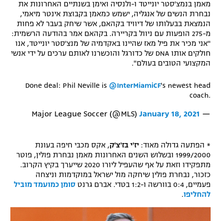
מאמן בנמצ'סטר יונייטד ו-ולנסיה ואימן בשנתיים האחרונות את
נבחרת הנשים של אנגליה, ישמש כמאמן בקבוצת אינטר מיאמי,
הנמצאת בבעלותו של דיוויד בקהאם, אשר שיחק בעבר לא פחות
מ-275 הופעות עם ניוול בקריירה. בקהאם אמר בהודעה הרשמית:
"אני מכיר את פיל מאז שהיינו באקדמיה של מנצ'סטר יונייטד, אנו
חולקים אותו DNA של כדורגל והוכשרנו לאותם ערכים על ידי אנשי
המקצועי הטובים בעולם".
Done deal: Phil Neville is
@InterMiamiCF
's newest head
coach.
January 18, 2021
— Major League Soccer (@MLS)
* הפתעה גדולה מאוד:
יז'י בז'צ'ק
, אקס מכבי חיפה בעונת
1999/2000 ובשלוש השנים האחרונות מאמן נבחרת פולין, פוטר
מתפקידו וזאת על אף שהעפיל ליורו 2020 שייערך בקיץ הקרוב.
כזכור, נבחרת פולין שיחקה מול ישראל במוקדמות וניצחה
פעמיים, 0:4 בוורשה ו-1:2 בטדי. אברם גרנט
סומן כמועמד מוביל
להחליפו
.