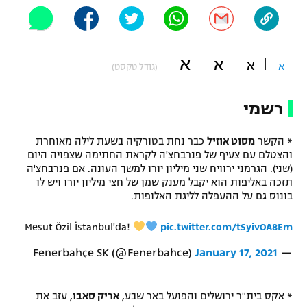
"מחצית בשכונה" – פודקאסט
אופניים
א
ספורט מוטורי
א
משתתפים וזוכים בפרסים
א
א
(גודל טקסט)
כדורמים
תקנון משתתפים וזוכים בפרסים
רשמי
טניס
פוטבול אמריקאי NFL
תקנון עבור פעילות אלקטרה
* הקשר
מסוט אוזיל
כבר נחת בטורקיה בשעת לילה מאוחרת
והצטלם עם צעיף של פנרבחצ'ה לקראת החתימה שצפויה היום
גיימינג E-Sports
בייסבול MLB
(שני). הגרמני ירוויח שני מיליון יורו למשך העונה. אם פנרבחצ'ה
תקנון עבור פעילות ספורט 1 – "מרלן"
תזכה באליפות הוא יקבל מענק שמן של חצי מיליון יורו ויש לו
ספורט אתגרי ואקסטרים
בונוס גם על ההעפלה לליגת האלופות.
תנאי שימוש
אומנויות לחימה
Mesut Özil İstanbul'da!
pic.twitter.com/tSyivOA8Em
מדיניות פרטיות
January 17, 2021
— Fenerbahçe SK (@Fenerbahce)
גיימינג E-Sports
תקנון פעילות ספורט 1
* אקס בית"ר ירושלים והפועל באר שבע,
אריק סאבו
, עזב את