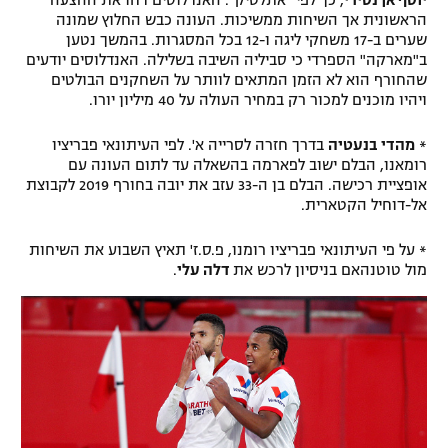
יוסף אן נסירי
, כך לפי "אתלטיק". האנדלוסים דחו את ההצעה
הראשונית אך השיחות ממשיכות. העונה כבש החלוץ שמונה
שערים ב-17 משחקי ליגה ו-12 בכל המסגרות. בהמשך נטען
ב"מארקה" הספרדי כי סביליה השיבה בשלילה. האנדלוסים יודעים
שהחורף הוא לא הזמן המתאים לוותר על השחקנים הבולטים
ויהיו מוכנים למכור רק במחיר העולה על 40 מיליון יורו.
*
מהדי בנעטיה
בדרך חזרה לסרייה א'. לפי העיתונאי פבריציו
רומאנו, הבלם ישוב לפארמה בהשאלה עד לתום העונה עם
אופציית רכישה. הבלם בן ה-33 עזב את יובה בחורף 2019 לקבוצת
אל-דוחיל הקטארית.
* על פי העיתונאי פבריציו רומנו, פ.ס.ז' תאיץ השבוע את השיחות
מול טוטנהאם בניסיון לרכש את
דלה עלי
.