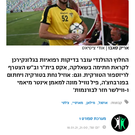
כדורסל נשים
נבחרת ישראל
יורוליג
ליגה ספרדית
טניס
VOD
מכבי תל אביב
מכבי חיפה
יורוקאפ
ליגה איטלקית
כדוריד
הפועל חולון
בית"ר ירושלים
רץ ברשת
ליגה צרפתית
כדורעף
אריק סאבו
|
אודי ציטיאט
הפועל ירושלים
מכבי תל אביב
ליגה הולנדית
החלוץ ההולנדי עובר בדיקות רפואיות בגלזנקירכן
שחייה
תוצאות
דני אבדיה
הפועל תל אביב
לקראת חתימה בשאלקה, אקס בית"ר וב"ש הצטרף
ליגה טורקית
לריזספור הטורקית. וגם: אוזיל נחת בטורקיה ויחתום
ג'ודו
הפועל חיפה
לוח שידורים
בפנרבחצ'ה, פיל נוויל מונה למאמן אינטר מיאמי
ליגה סינית
אגרוף
ו-ווילשר חזר לבורנמות'
הפועל באר שבע
ליגה ברזילאית
ברחבה
קבוצות:
ארסנל
מילאן
מארסיי
צ'לסי
ספורט אולימפי
מכבי נתניה
ליגות נוספות
UFC
מערכת ספורט 1
"מעל הליגה" – פודקאסט
בני יהודה
יום שני, 21:00, 18.01.21
היאבקות WWE