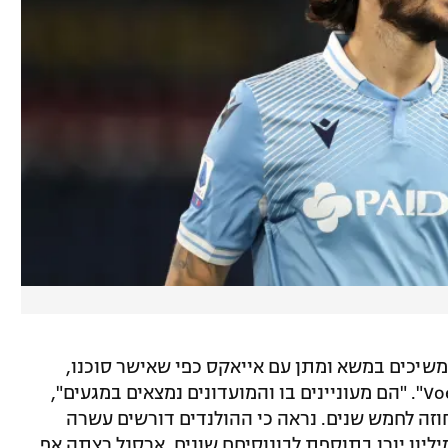
שיכים במשא ומתן עם אייאקס כפי שאישר סוכנו,
אלברט בוטינס, בריאיון ל-"Voetbal Primeur". "הם מעוניינים בו והמועדונים נמצאים במגעים",
חוזה לחמש שנים. נראה כי ההולנדים דורשים עשרה
יליון יורו בתוספת לבונוסיםם שונים. ארסנל רצתה אף