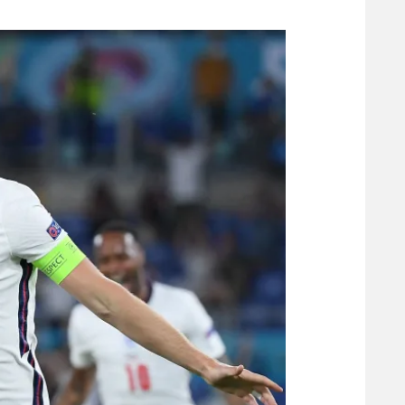
משתתפים וזוכים בפרסים
מכבי ת
הפועל 
תקנון משתתפים וזוכים בפרסים
הפועל 
תקנון עבור פעילות אלקטרה
הפועל 
תקנון עבור פעילות ספורט 1 – "מרלן"
מכבי נ
טניס
בני יהו
גיימינג E-Sports
תנאי שימוש
מדיניות פרטיות
תקנון פעילות ספורט 1
רשיון להקרנה פומבית לבית עסק
הצטרפות לחבילת הערוצים
לוח דרושים – ג'ובנט
תגיות