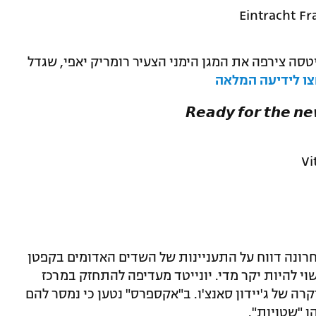
בדרך לליגה הספרדית? ויטסה צירפה את המגן הימני 
לחצו לידיעה המל
𝙍𝙚𝙖𝙙𝙮 𝙛𝙤𝙧 𝙩𝙝𝙚 𝙣
? לאחרונה דווח על התעניינות של השדים האדומים ב
טוטנהאם, אלא שלפי "אקספרס", החלוץ עשוי להיות
ההגנה וכן בקשר מרכזי לאחר החתמתו היקרה של ג'ייד
שהשמועות ע