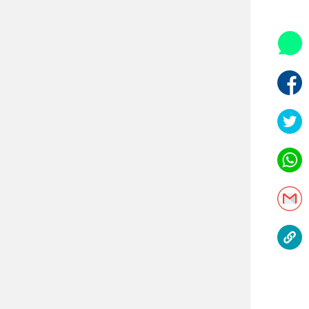
היאבקות WWE
אופניים
ספורט מוטורי
כדורמים
פוטבול אמריקאי NFL
בייסבול MLB
ספורט אתגרי
ואקסטרים
אומנויות לחימה
גיימינג E-Sports