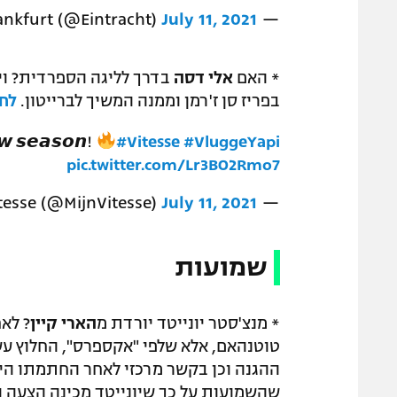
July 11, 2021
— Eintracht Frankfurt (@Eintracht)
הצעיר רומריק יאפי, שגדל
אלי דסה
* האם
אה
בפריז סן ז'רמן וממנה המשיך לברייטון.
𝙬 𝙨𝙚𝙖𝙨𝙤𝙣!
#Vitesse
#VluggeYapi
pic.twitter.com/Lr3BO2Rmo7
July 11, 2021
— Vitesse (@MijnVitesse)
שמועות
קפטן
הארי קיין
* מנצ'סטר יונייטד יורדת מ
 יקר מדי. יונייטד מעדיפה להתחזק במרכז
ון סאנצ'ו. ב"אקספרס" נטען כי נמסר להם
ל כך שיונייטד מכינה הצעה הן "שטויות".