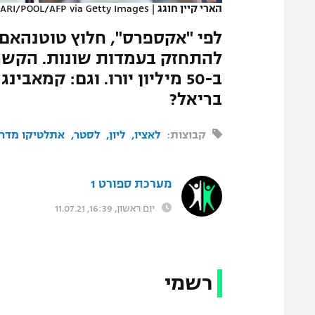
הארי קיין חוגג
|
ARI/POOL/AFP via Getty Images
המגזין
לפי "אקספרס", חלוץ טוטנהאם 
להתחזק בעמדות שונות. הקשר 
ב-50 מיליון יורו. וגם: קמא
בריאל?
קבוצות:
לאציו
ליון
לסטר
אתלטיקו מדרי
מערכת ספורט 1
יום ראשון, 16:39, 11.07.21
רשמי