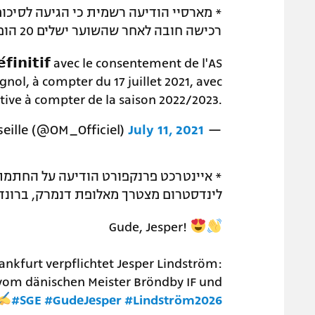
כי הגיעה לסיכום עם רומא על השאלתו של
רכישה חובה לאחר שהשוער ישלים 20 הופעות במדי הקבוצה הצרפתית.
́𝗳𝗶𝗻𝗶𝘁𝗶𝗳 avec le consentement de l'AS
nol, à compter du 17 juillet 2021, avec
tive à compter de la saison 2022/2023.
July 11, 2021
— Olympique de Marseille (@OM_Officiel)
ורט הודיעה על החתמתו של הקשר הצעיר
 סכום ההעברה: קרוב לשבעה מיליון יורו.
Gude, Jesper!
rankfurt verpflichtet Jesper Lindström:
 vom dänischen Meister Bröndby IF und
#SGE
#GudeJesper
#Lindström2026