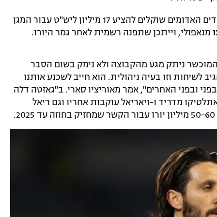
* עדיין לגבי יונייטד: באיטליה נטען כי השדים האדומים שוקלים להציע 17 מיליון ליש"ט עבור המגן
ו
מנאפולי, וייתכן שתפנה רשמית לאחר גמר היורו.
המוכשר ניתק מגע מהקבוצה ולא נימק בשום הסבר
ב לשיחות וזו בעיה ניהולית. הוא חייב לשכנע אותנו
פני ובפני האחרים", אמר מאוריציו סארי. ב"גאזטה דלה
תלטיקו מדריד ו-ויאריאל עוקבות אחריו וגם ריאל
.