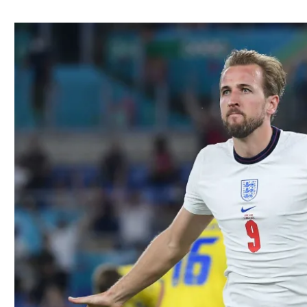
ל אביב
ליגה טורקית
תל אביב
ליגה סינית
חיפה
ליגה ברזילאית
באר שבע
ליגות נוספות
תניה
דה