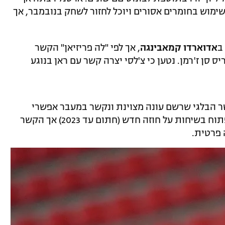
מוש בחומרים אסורים ויוכל לחזור לשחק בנובמבר, אך
ב
אדוארדו קמאבינגה
, אך לפי "לה פריזיאן" הקשר
סן ז'רמן. נטען כי צ'לסי יצרה קשר עם ראן בנוגע
ר הבלגי שרשם עונה מצוינת ונקשר במעבר אפשרי
לליברפול. לפי "מירור", המועדון מעוניין לפתוח בשיחות על חוזה חדש (חתום עד 2023) אך הקשר
 פרטית.