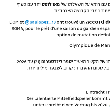
יחד עם סעיף
פאו לופס
* מארסיי הודיעה רשמית 
L'OM et
@paulopez_13
ont trouvé un 𝗮𝗰𝗰𝗼𝗿𝗱 𝗱
ROMA, pour le prêt d'une saison du gardien espag
option de mutation défini
(21) עד 2026.
יספר לינדסטרום
* איינטרכט פרנקפ
לינדסטרום מצטרך מאלופת דנמרק, ברונדבי.
Eintracht F
Der talentierte Mittelfeldspieler kommt
unterschreibt einen Vertrag bis 2026