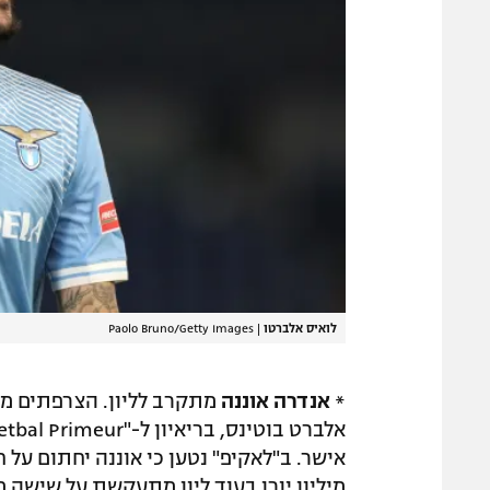
לואיס אלברטו
|
Paolo Bruno/Getty Images
*
אנדרה אוננה
מתקרב לליון. הצרפתים ממ
אישר. ב"לאקיפ" נטען כי אוננה יחתום על 
מיליון יורו בעוד ליון מתעקשת על שישה מ