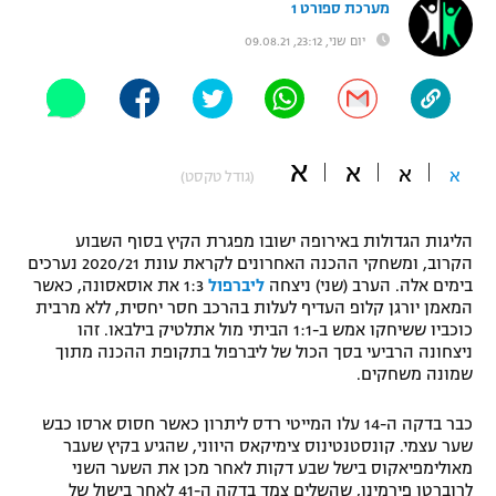
מערכת ספורט 1
"מחצית בשכונה" – פודקאסט
יום שני, 23:12, 09.08.21
אופניים
ספורט מוטורי
משתתפים וזוכים בפרסים
כדורמים
א
א
תקנון משתתפים וזוכים בפרסים
א
א
טניס
(גודל טקסט)
פוטבול אמריקאי NFL
תקנון עבור פעילות אלקטרה
הליגות הגדולות באירופה ישובו מפגרת הקיץ בסוף השבוע
גיימינג E-Sports
בייסבול MLB
הקרוב, ומשחקי ההכנה האחרונים לקראת עונת 2020/21 נערכים
תקנון עבור פעילות ספורט 1 – "מרלן"
בימים אלה. הערב (שני) ניצחה
ליברפול
1:3 את אוסאסונה, כאשר
המאמן יורגן קלופ העדיף לעלות בהרכב חסר יחסית, ללא מרבית
ספורט אתגרי ואקסטרים
תנאי שימוש
כוכביו ששיחקו אמש ב-1:1 הביתי מול אתלטיק בילבאו. זהו
ניצחונה הרביעי בסך הכול של ליברפול בתקופת ההכנה מתוך
אומנויות לחימה
שמונה משחקים.
מדיניות פרטיות
גיימינג E-Sports
כבר בדקה ה-14 עלו המייטי רדס ליתרון כאשר חסוס ארסו כבש
שער עצמי. קונסטנטינוס צימיקאס היווני, שהגיע בקיץ שעבר
מאולימפיאקוס בישל שבע דקות לאחר מכן את השער השני
תקנון פעילות ספורט 1
לרוברטו פירמינו, שהשלים צמד בדקה ה-41 לאחר בישול של