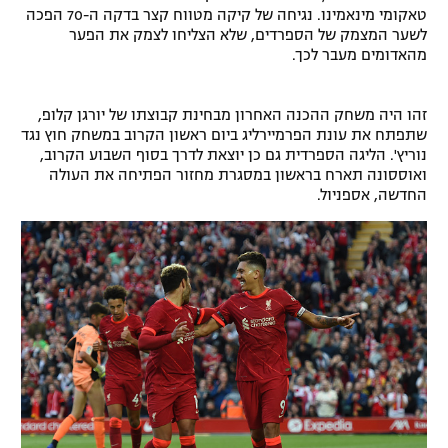
טאקומי מינאמינו. נגיחה של קיקה מטווח קצר בדקה ה-70 הפכה
רשיון להקרנה פומבית לבית עסק
לשער המצמק של הספרדים, שלא הצליחו לצמק את הפער
מהאדומים מעבר לכך.
הצטרפות לחבילת הערוצים
זהו היה משחק ההכנה האחרון מבחינת קבוצתו של יורגן קלופ,
לוח דרושים – ג'ובנט
שתפתח את עונת הפרמיירליג ביום ראשון הקרוב במשחק חוץ נגד
נוריץ'. הליגה הספרדית גם כן יוצאת לדרך בסוף השבוע הקרוב,
תגיות
ואוססונה תארח בראשון במסגרת מחזור הפתיחה את העולה
החדשה, אספניול.
המגזין