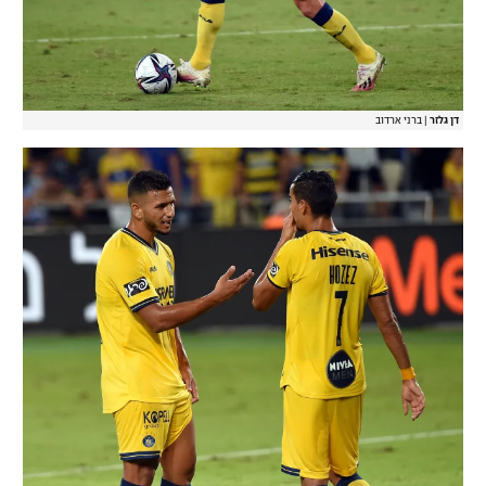
דן גלזר
|
ברני ארדוב