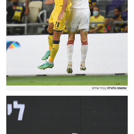
אוסאמה חלאילה
|
ברני ארדוב