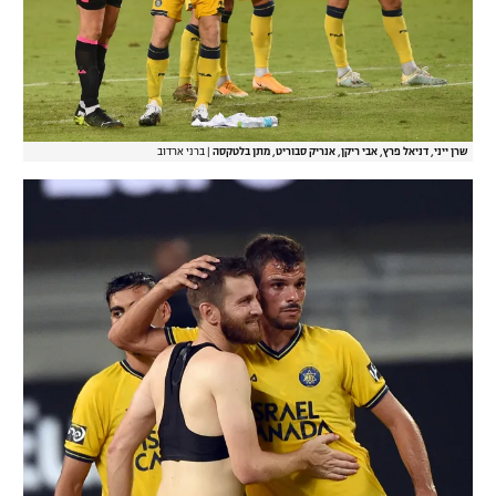
שרן ייני, דניאל פרץ, אבי ריקן, אנריק סבוריט, מתן בלטקסה
|
ברני ארדוב