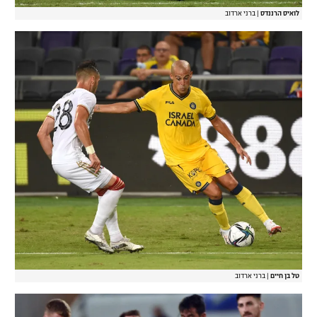
לואיס הרננדס
|
ברני ארדוב
טל בן חיים
|
ברני ארדוב