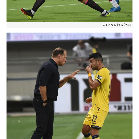
דניאל פרץ
|
ברני ארדוב