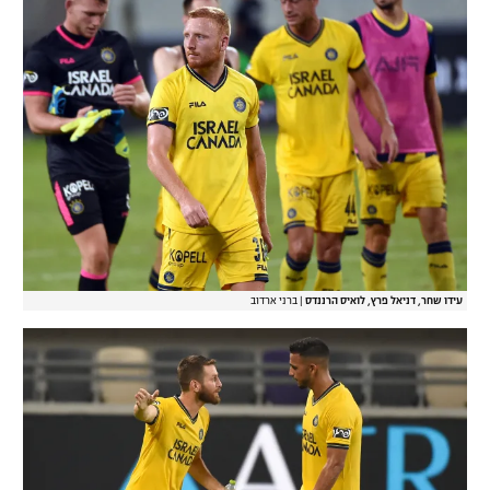
עידו שחר, דניאל פרץ, לואיס הרננדס
|
ברני ארדוב