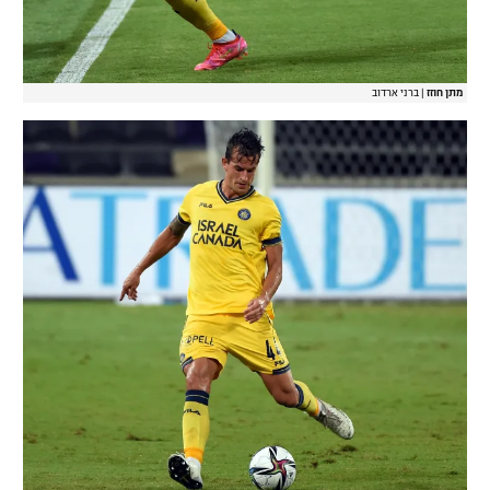
מתן חוזז
|
ברני ארדוב