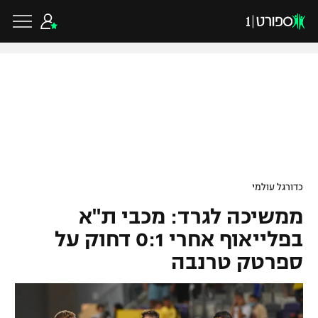
כדורגל ישראלי
ליגת העל
כדורגל עולמי
כדורגל עולמי
ליגה לאומית
ממשיכה לגרד: מכבי ת"א
ליגת האלופות
כדורסל ישראלי
גביע הטוטו
בפלייאוף אחרי 0:1 דחוק על
ליגה אירופית
ספרטק טרנבה
ליגת ווינר סל
ליגיונרים
כדורסל עולמי
ליגה אנגלית
ליגה לאומית
גביע המדינה
NBA
ליגה גרמנית
ענפים נוספים