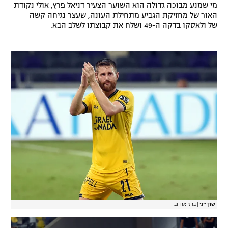
w
מי שמנע מבוכה גדולה הוא השוער הצעיר דניאל פרץ, אולי נקודת
a
i
האור של מחזיקת הגביע מתחילת העונה, שעצר נגיחה קשה
l
n
של ולאסקו בדקה ה-49 ושלח את קבוצתו לשלב הבא.
o
d
g
o
w
.
שרן ייני
|
ברני ארדוב