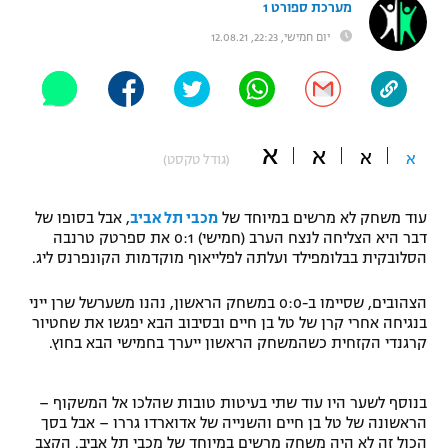
מערכת ספורט 1
"מחצית בשכונה" – פודקאסט
יום חמישי, 22:23, 12.08.21
אופניים
ספורט מוטורי
משתתפים וזוכים בפרסים
כדורמים
א
א
תקנון משתתפים וזוכים בפרסים
א
א
טניס
(גודל טקסט)
פוטבול אמריקאי NFL
תקנון עבור פעילות אלקטרה
עוד משחק לא מרשים במיוחד של
מכבי תל אביב
, אבל בסופו של
גיימינג E-Sports
בייסבול MLB
דבר היא הצליחה לנצח הערב (חמישי) 0:1 את ספרטק טרנבה
תקנון עבור פעילות ספורט 1 – "מרלן"
הסלובקית בבלומפילד ועלתה לפלייאוף מוקדמות הקונפרנס ליג.
ספורט אתגרי ואקסטרים
תנאי שימוש
הצהובים, שסיימו ב-0:0 במשחק הראשון, נהנו משערשל שרן ייני
בנגיחה אחרי קרן של טל בן חיים ובסיבוב הבא יפגשו את שחטיור
אומנויות לחימה
קרגנדי הקזחית כשהמשחק הראשון ייערך בחמישי הבא בחוץ.
מדיניות פרטיות
גיימינג E-Sports
בנוסף לשער היו עוד שתי בעיטות טובות שהלכו אל המשקוף –
הראשונה של טל בן חיים והשנייה של אדוארדו גררו – אבל בסך
תקנון פעילות ספורט 1
הכול זה לא היה משחק מרשים במיוחד של מכבי תל אביב. הקצב