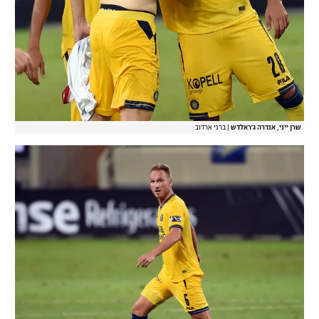
שרן ייני, אנדרה ג'ראלדש
|
ברני ארדוב