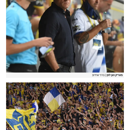
פטריק ואן לוון
|
ברני ארדוב