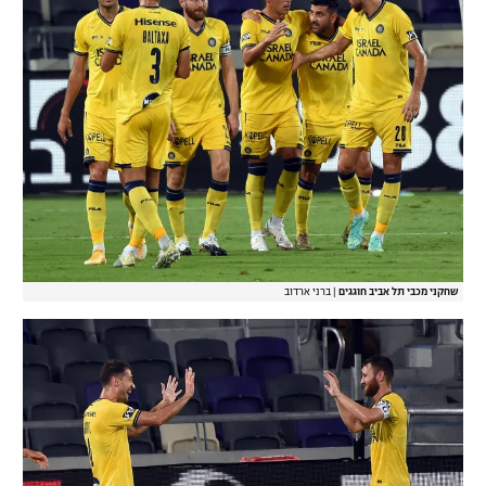
שחקני מכבי תל אביב חוגגים
|
ברני ארדוב