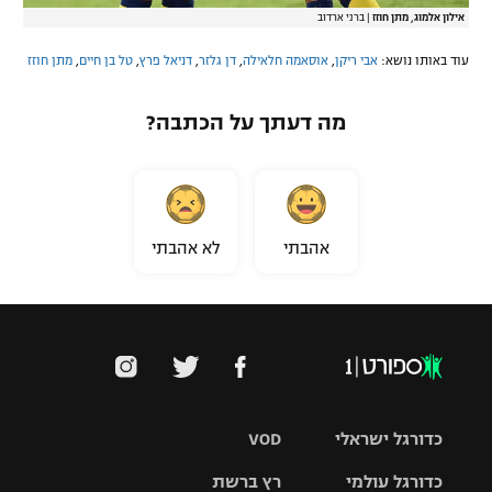
אילון אלמוג, מתן חוזז
|
ברני ארדוב
עוד באותו נושא:
אבי ריקן
,
אוסאמה חלאילה
,
דן גלזר
,
דניאל פרץ
,
טל בן חיים
,
מתן חוזז
מה דעתך על הכתבה?
אהבתי
לא אהבתי
כדורגל ישראלי
VOD
כדורגל עולמי
רץ ברשת