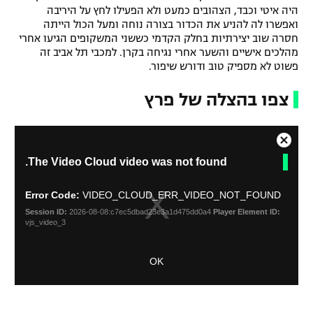
היה איטי וכבד, הצהובים כמעט ולא הפעילו לחץ על היריבה
רשיון להקרנה פומבית לבית עסק
ואפשרו לה להניע את הכדור בצורה נוחה ומעל הכול הייתה
חסרה שוב יצירתיות בחלק הקדמי כששני המשקופים הגיעו אחרי
הצטרפות לחבילת הערוצים
מהלכים אישיים והשער אחרי נגיחה בקרן. למכבי תל אביב זה
פשוט לא מספיק טוב ודורש שיפור.
לוח דרושים – ג'ובנט
צפו בהצלה של פרץ
תגיות
C
T
המגזין
The Video Cloud video was not found.
l
h
o
i
s
s
Error Code:
VIDEO_CLOUD_ERR_VIDEO_NOT_FOUND
i
e
Session ID:
2026-08-08:c7ec5dbad23e3a1d475dd0a4
Player Element ID:
s
M
vjs_video_3
a
o
m
d
OK
o
a
d
l
a
D
l
i