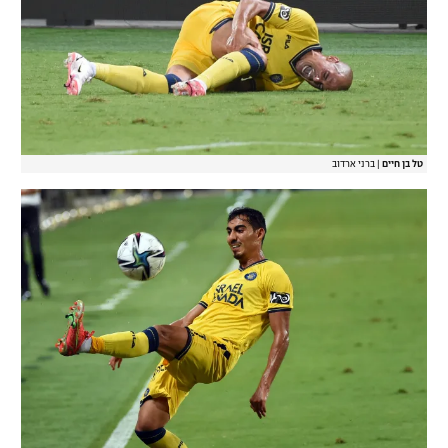
טל בן חיים
|
ברני ארדוב