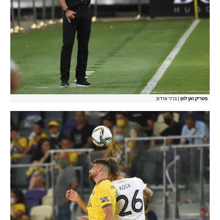
פטריק ואן לוון
|
ברני ארדוב