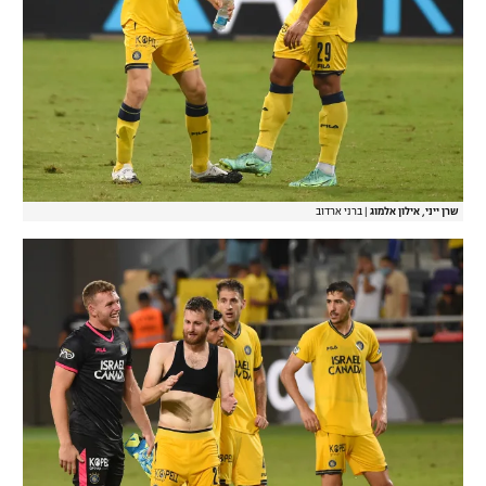
שרן ייני, אילון אלמוג
|
ברני ארדוב