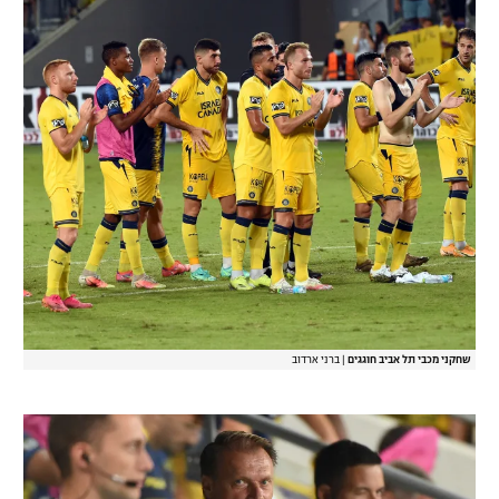
שחקני מכבי תל אביב חוגגים
|
ברני ארדוב