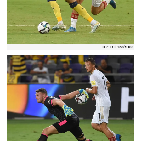
מתן בלטקסה
|
ברני ארדוב