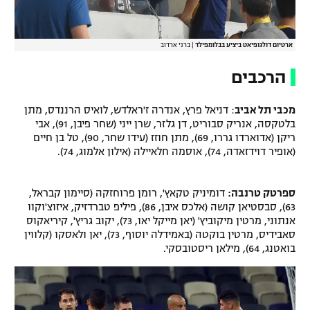
ארטיום דולגופיאט ביציע בבלומפילד
|
ברני ארדוב
הרכבים
מכבי תל אביב
: דניאל פרץ, אנדרה ז'ראלדש, לואיס הרננדס, מתן
בלטקסה, אנריק סבוריט, דן גלזר, שרן ייני (שחר פיבן, 91), אבי
ריקן (אדוארדו גררו, 69), מתן חוזז (עידו שחר, 90), טל בן חיים
(אופיר דוידזאדה, 74), אוסמה חלאיילה (אילון אלמוג, 74).
ספרטק טרנבה
:
דומיניק טקאץ', רומן פרוחזקה (סיימון קבראל,
63), סבסטיאן קושה (אלכס איבן, 86), פיליפ טברדזיק, איזוצ'וקוו
אנתוני, מרטין מיקוביץ' (יאן מייקל יאו, 73), יקוב גריץ', קיריאקוס
סאבידיס, מרטין בוקטה (באמידלה יוסוף, 73), יאן ולאסקו (קלווין
בואטנג, 64), מילאן ריסטובסקי.