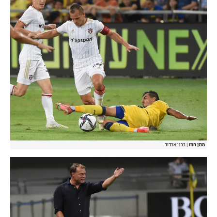
מתן חוזז
|
ברני ארדוב