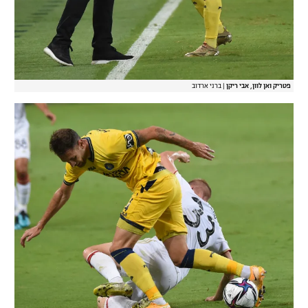
פטריק ואן לוון, אבי ריקן
|
ברני ארדוב