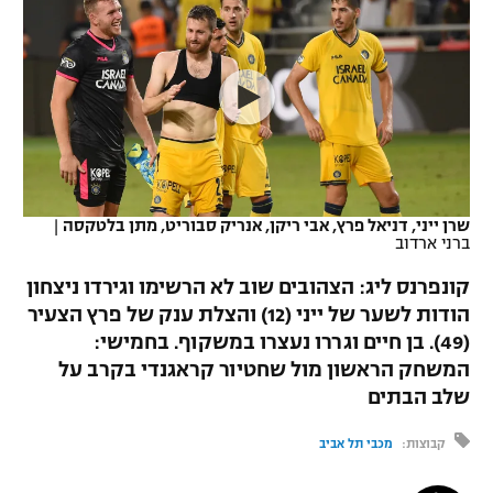
כדורסל נשים
נבחרת ישראל
יורוליג
ליגה ספרדית
טניס
VOD
מכבי תל אביב
מכבי חיפה
יורוקאפ
ליגה איטלקית
כדוריד
הפועל חולון
בית"ר ירושלים
רץ ברשת
ליגה צרפתית
כדורעף
הפועל ירושלים
מכבי תל אביב
ליגה הולנדית
שחייה
תוצאות
שרן ייני, דניאל פרץ, אבי ריקן, אנריק סבוריט, מתן בלטקסה
|
דני אבדיה
הפועל תל אביב
ברני ארדוב
ליגה טורקית
ג'ודו
קונפרנס ליג: הצהובים שוב לא הרשימו וגירדו ניצחון
הפועל חיפה
לוח שידורים
הודות לשער של ייני (12) והצלת ענק של פרץ הצעיר
ליגה סינית
אגרוף
(49). בן חיים וגררו נעצרו במשקוף. בחמישי:
הפועל באר שבע
ליגה ברזילאית
המשחק הראשון מול שחטיור קראגנדי בקרב על
ברחבה
ספורט אולימפי
שלב הבתים
מכבי נתניה
ליגות נוספות
UFC
קבוצות:
מכבי תל אביב
"מעל הליגה" – פודקאסט
בני יהודה
היאבקות WWE