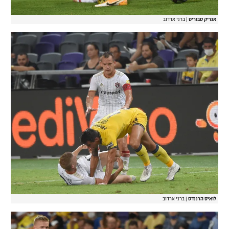
אנריק סבוריט
|
ברני ארדוב
לואיס הרננדס
|
ברני ארדוב