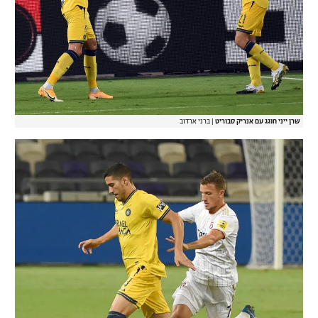
שרן ייני חוגג עם אנריק סבוריט
|
ברני ארדוב