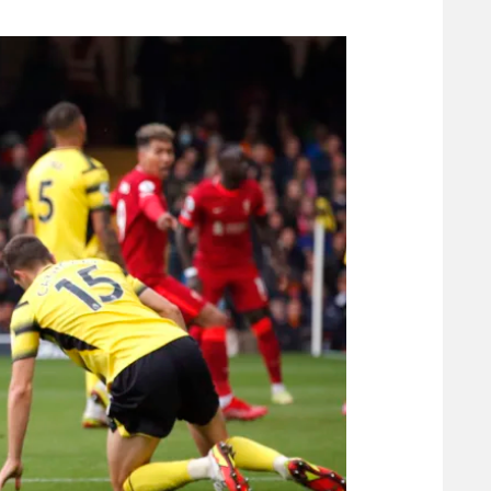
משתתפים וזוכים בפרסים
מכבי ת
הפועל 
תקנון משתתפים וזוכים בפרסים
הפועל 
תקנון עבור פעילות אלקטרה
הפועל 
תקנון עבור פעילות ספורט 1 – "מרלן"
מכבי נ
טניס
בני יהו
גיימינג E-Sports
תנאי שימוש
מדיניות פרטיות
תקנון פעילות ספורט 1
רשיון להקרנה פומבית לבית עסק
הצטרפות לחבילת הערוצים
לוח דרושים – ג'ובנט
תגיות