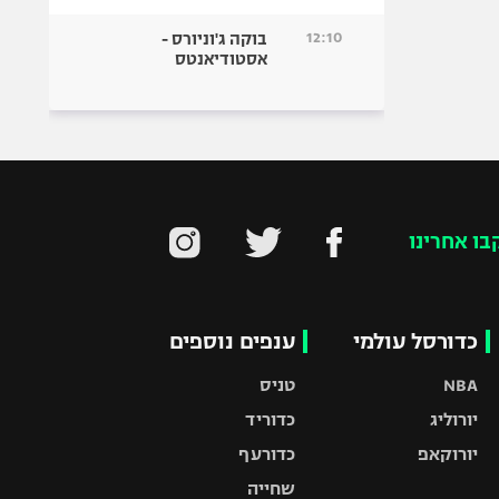
12:10
בוקה ג'וניורס -
אסטודיאנטס
בו אחרינו
כדורסל עולמי
ענפים נוספים
NBA
טניס
יורוליג
כדוריד
יורוקאפ
כדורעף
שחייה