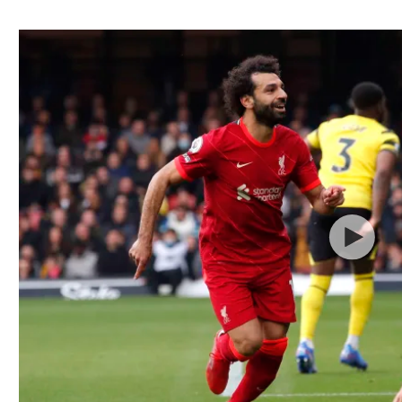
ל אביב
ליגה טורקית
תל אביב
ליגה סינית
חיפה
ליגה ברזילאית
באר שבע
ליגות נוספות
תניה
דה