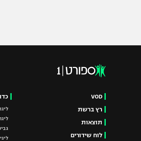
VOD
כדו
רץ ברשת
ליגת
ליגה
תוצאות
גביע
לוח שידורים
ליגי