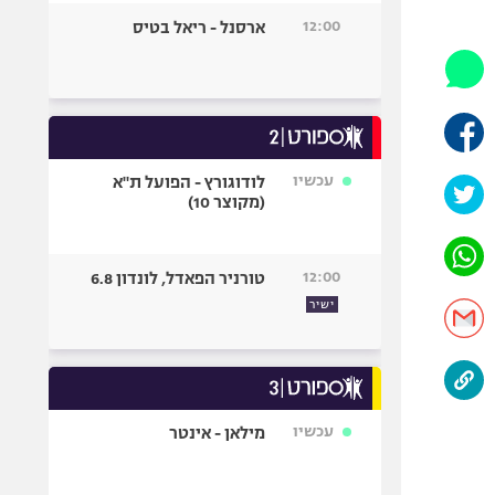
היאבקות WWE
12:00
ארסנל - ריאל בטיס
אופניים
ספורט מוטורי
כדורמים
פוטבול אמריקאי NFL
בייסבול MLB
עכשיו
לודוגורץ - הפועל ת"א
(מקוצר 10)
ספורט אתגרי
ואקסטרים
אומנויות לחימה
12:00
טורניר הפאדל, לונדון 6.8
גיימינג E-Sports
ישיר
עכשיו
מילאן - אינטר