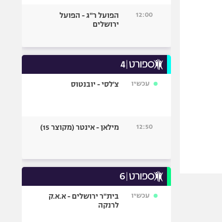
12:00
הפועל ר"ג - הפועל
ירושלים
עכשיו
צ'לסי - יובנטוס
12:50
מילאן - אינטר (מקוצר 15)
עכשיו
בית"ר ירושלים - א.א.ק
לרנקה