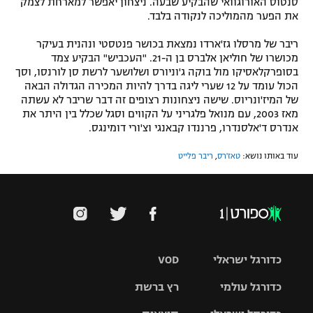
סנטוס האורוגוואי שהבקיע שבעה. ניצחון יאפשר למארחת לצמק
את הפער מהמוליכה לנקודה בלבד.
רשיון להקרנה פומבית לבית עסק
ריבר של מרסלו גז'ארדו נמצאת בכושר פנטסטי ונהנית בעיקר
הצטרפות לחבילת הערוצים
מכושרו של חוליאן אלברס בן ה-21. "העכביש" הבקיע צמד
בסופרקלאסיקו מול בוקה ג'וניורס ושלושער לרשת סן לורנסו, וסך
לוח דרושים – ג'ובנט
הכול עומד על 12 שערי ליגה בדרך להיות המכירה הגדולה הבאה
של המיז'ונריוס. שישה ניצחונות רצופים זה דבר שריבר לא עשתה
מאז 2003, עם מנואל פלגריני על הקווים וסגל שכלל בין היתר את
תגיות
אנדרס ד'אלסנדרו, פרננדו קבאנגי וצ'ורי דומינגס.
המגזין
עוד באותו נושא:
טאז'רס
,
ריבר פלייט
כדורגל ישראלי
VOD
כדורגל עולמי
רץ ברשת
ליגת העל