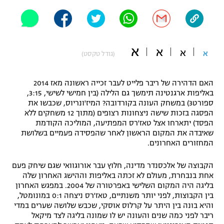
"מחצית בשכונה" – פודקאסט
אופניים
ספורט מוטורי
משתתפים וזוכים בפרסים
א
א
א
א
(גודל טקסט)
כדורמים
תקנון משתתפים וזוכים בפרסים
טניס
האם הדהירה של ריבר פלייט לעבר זכייה ראשונה מאז 2014
פוטבול אמריקאי NFL
באליפות ארגנטינה תימשך גם הלילה (בין חמישי לשישי, 3:15,
תקנון עבור פעילות אלקטרה
ספורט3) במשחק העונה בקורדובה? המיז'ונריוס, שכבשו את
הפסגה בזכות שישה ניצחונות רצופים (מתוך 12 משחקים ללא
גיימינג E-Sports
בייסבול MLB
הפסד) יתארחו אצל טאז'רס המפתיעה, המוליכה הקודמת
תקנון עבור פעילות ספורט 1 – "מרלן"
שאיבדה את המקום הראשון לאחר שהפסידה פעמיים בשלושת
ספורט אתגרי ואקסטרים
המחזורים האחרונים.
תנאי שימוש
אומנויות לחימה
הקבוצה של אלכסנדר מדינה, חלוץ עבר אורוגוואי שגם שיחק פעם
אחת בנבחרת, מעולם לא זכתה באליפות וההישג האחרון שלה
מדיניות פרטיות
בליגה היה המקום השלישי באפרטורה של 2004. במפגש האחרון
גיימינג E-Sports
בין הקבוצות, לפני יותר משנתיים, טאז'רס ניצחה 0:1 במונומטל,
והיא בונה בין היתר על קרלוס אוסקי, שכבש שלושה שערים במדי
תקנון פעילות ספורט 1
ריבר לפני כמה שנים והעונה יש לו שמונה בליגה לצד מיקאל