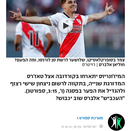
כדורסל נשים
נבחרת ישראל
יורוליג
ליגה ספרדית
טניס
VOD
מכבי תל אביב
מכבי חיפה
יורוקאפ
ליגה איטלקית
כדוריד
הפועל חולון
בית"ר ירושלים
רץ ברשת
ליגה צרפתית
כדורעף
הפועל ירושלים
מכבי תל אביב
ליגה הולנדית
שחייה
תוצאות
צמד בסופרקלאסיקו, שלושער לרשת סן לורנסו, ומה הפעם?
דני אבדיה
הפועל תל אביב
חוליאן אלברס
|
רויטרס
ליגה טורקית
ג'ודו
המיז'ונריוס יתארחו בקורדובה אצל טאז'רס
הפועל חיפה
לוח שידורים
המדורגת שנייה, בתקווה לרשום ניצחון שישי רצוף
ליגה סינית
אגרוף
ולהגדיל את הפער בפסגה (ו', 3:15, ספורט3).
הפועל באר שבע
ליגה ברזילאית
"העכביש" אלברס שוב יכבוש?
ברחבה
ספורט אולימפי
מכבי נתניה
ליגות נוספות
UFC
מערכת ספורט 1
"מעל הליגה" – פודקאסט
בני יהודה
יום חמישי, 19:05, 21.10.21
היאבקות WWE