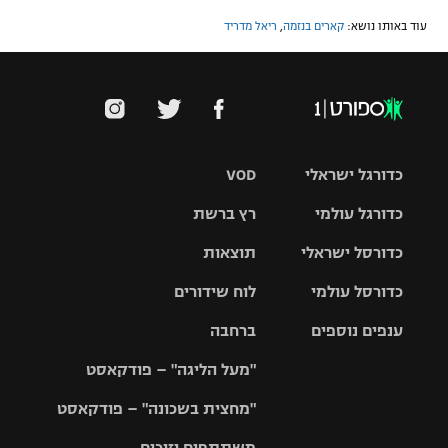
עוד באותו נושא:
קארים בנזמה
,
ריאל מדריד
כדורגל ישראלי
VOD
כדורגל עולמי
רץ ברשת
ליגת העל
כדורסל ישראלי
תוצאות
ליגת
ליגה לאומית
האלופות
כדורסל עולמי
לוח שידורים
ליגת ווינר
סל
גביע הטוטו
ענפים נוספים
ברחבה
ליגה
NBA
אירופית
"מעל הליגה" – פודקאסט
ליגה לאומית
ליגיונרים
טניס
יורוליג
ליגה אנגלית
"מחצית בשכונה" – פודקאסט
כדורסל נשים
גביע המדינה
כדוריד
יורוקאפ
ליגה גרמנית
משתתפים וזוכים