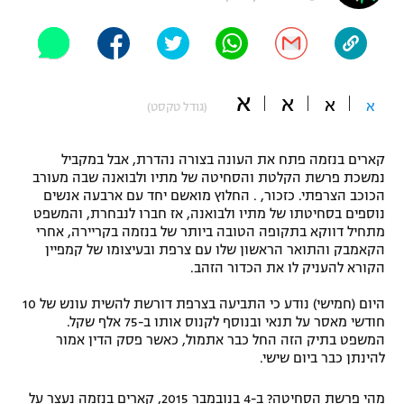
"מחצית בשכונה" – פודקאסט
אופניים
ספורט מוטורי
משתתפים וזוכים בפרסים
א
א
א
א
(גודל טקסט)
כדורמים
תקנון משתתפים וזוכים בפרסים
טניס
קארים בנזמה פתח את העונה בצורה נהדרת, אבל במקביל
פוטבול אמריקאי NFL
נמשכת פרשת הקלטת והסחיטה של מתיו ולבואנה שבה מעורב
תקנון עבור פעילות אלקטרה
הכוכב הצרפתי. כזכור, . החלוץ מואשם יחד עם ארבעה אנשים
גיימינג E-Sports
בייסבול MLB
נוספים בסחיטתו של מתיו ולבואנה, אז חברו לנבחרת, והמשפט
תקנון עבור פעילות ספורט 1 – "מרלן"
מתחיל דווקא בתקופה הטובה ביותר של בנזמה בקריירה, אחרי
הקאמבק והתואר הראשון שלו עם צרפת ובעיצומו של קמפיין
ספורט אתגרי ואקסטרים
תנאי שימוש
הקורא להעניק לו את הכדור הזהב.
אומנויות לחימה
היום (חמישי) נודע כי התביעה בצרפת דורשת להשית עונש של 10
חודשי מאסר על תנאי ובנוסף לקנוס אותו ב-75 אלף שקל.
מדיניות פרטיות
גיימינג E-Sports
המשפט בתיק הזה החל כבר אתמול, כאשר פסק הדין אמור
להינתן כבר ביום שישי.
תקנון פעילות ספורט 1
מהי פרשת הסחיטה? ב-4 בנובמבר 2015, קארים בנזמה נעצר על