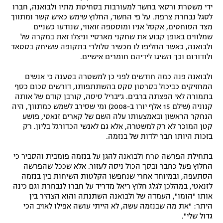
ידי משטרת ורסאי בחשד למעורבות בסחיטת מתיו ולבואנה, חברו
רשיון להקרנה פומבית לבית עסק
לסגל נבחרת צרפת. על פי החשד, החלוץ שימש כאיש קשר ומתווך
מצד הסוחטים, אקסל אניו ומוסטפה זואווי, שנודעו כשניים
הצטרפות לחבילת הערוצים
שמלווים באופן קבוע את שחקני מארסיי וניצלו זאת במקרה של
ולבואנה, כאשר החליפו לו מכשיר סלולרי בתקופה ששיחק בסטאד
ולודורום וכך השיגו לידיהם חומרים אישיים.
לוח דרושים – ג'ובנט
ולבואנה פנה כמה חודשים לפני כן למשטרה בטענה כי אנשים
תגיות
המחזיקים כביכול בסרטון סקס בהשתתפותו, דורשים סכום כסף
בתמורה לאי הפצתה ברבים. ג'יבריל סיסה, קורבן קודם של אותה
קנוניה (שילם 15 אלף יורו ב-2008) ומי שסירב לשמש כמתווך, היה
המגזין
הנחקר הראשון ובאמצעותו עלה השם של קארים זנאטי, פושע
קטן המוכר לא רק למשטרה, אלא גם לאנשי הכדורגל בליון. רק
בזכות היותו חבר ילדות של בנזמה.
בתחילת הפרשה טרח ולבואנה להגן על בנזמה פומבית והסביר כי
החלוץ פעל כחבר ובסך הכול ניסה לעזור. אלא שככל שהפרשה
הסתעפה, ובמיוחד אחרי שנחפשו הקלטות השיחות בין בנזמה
לזנאטי, במהלכן לגלג חלוץ ריאל מדריד על חברו לנבחרת וגם כינה
אותו "הומו", העמדה של ולבואנה השתנתה והוא הצהיר בין
היתר: "את מה שבנזמה עשה, לא הייתי עושה אפילו לאויב הכי
גדול שלי".