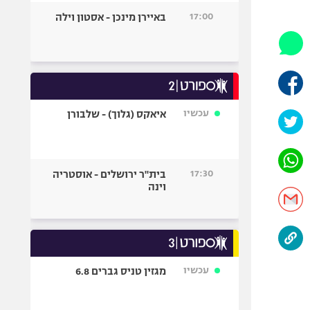
היאבקות WWE
17:00
באיירן מינכן - אסטון וילה
אופניים
ספורט מוטורי
כדורמים
פוטבול אמריקאי NFL
בייסבול MLB
עכשיו
איאקס (גלוך) - שלבורן
ספורט אתגרי
ואקסטרים
אומנויות לחימה
17:30
בית"ר ירושלים - אוסטריה
גיימינג E-Sports
וינה
עכשיו
מגזין טניס גברים 6.8