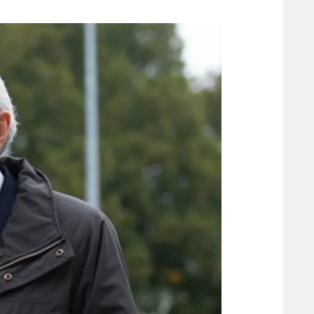
משתתפים וזוכים בפרסים
מכבי ת
הפועל 
תקנון משתתפים וזוכים בפרסים
הפועל 
תקנון עבור פעילות אלקטרה
הפועל 
תקנון עבור פעילות ספורט 1 – "מרלן"
מכבי נ
טניס
בני יהו
גיימינג E-Sports
תנאי שימוש
מדיניות פרטיות
תקנון פעילות ספורט 1
רשיון להקרנה פומבית לבית עסק
הצטרפות לחבילת הערוצים
לוח דרושים – ג'ובנט
תגיות