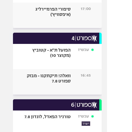
17:00
סיפורי הפרמיירליג
(איפסוויץ')
עכשיו
הפועל ת"א - קטוביץ
(מקוצר 10)
16:45
וואלה! תיקתקנו - מבזק
ספורט 7.8
עכשיו
טורניר הפאדל, לונדון 7.8
ישיר