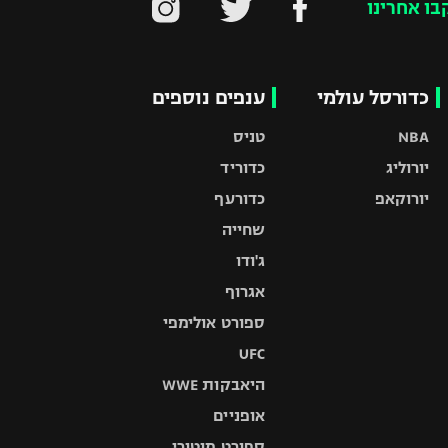
בו אחרינו
כדורסל עולמי
ענפים נוספים
NBA
טניס
יורוליג
כדוריד
יורוקאפ
כדורעף
שחייה
ג'ודו
אגרוף
ספורט אולימפי
UFC
היאבקות WWE
אופניים
ספורט מוטורי