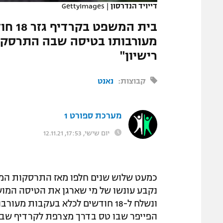
דייויד הנדרסון
|
GettyImages
המגזין
בית ה
מעורבותו בטיסה שבה התרסק ומ
רישיון"
קבוצות:
נאנט
מערכת ספורט 1
יום שישי, 17:53, 12.11.21
כמעט שלוש שנים חלפו מאז התרסקות המטו
נקבע עונשו של מי שארגן את הטיסה המוש
ונשלח ל-18 חודשים לכלא בעקבות
הפייפר שבו טס בדרך מצרפת לקרדיף שבוו