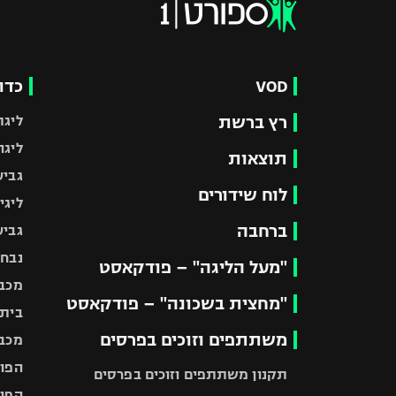
VOD
כדו
רץ ברשת
ליגת
ליגה
תוצאות
גביע
לוח שידורים
ליגי
ברחבה
גביע
נבחר
"מעל הליגה" – פודקאסט
מכבי
"מחצית בשכונה" – פודקאסט
בית"
משתתפים וזוכים בפרסים
מכבי
הפוע
תקנון משתתפים וזוכים בפרסים
הפוע