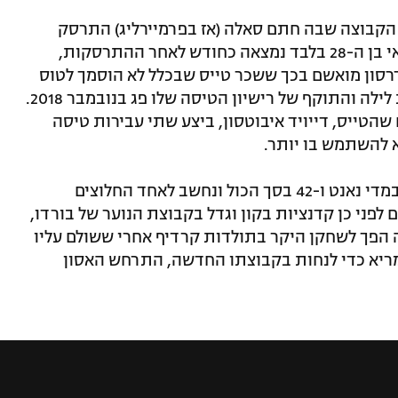
 הקבוצה שבה חתם סאלה (אז בפרמיירליג) התרסק
במעופו ב-21.1, 2019. גופתו של הארגנטינאי בן ה-28 בלבד נמצאה כחודש לאחר ההתרסקות,
דרסון מואשם בכך ששכר טייס שבכלל לא הוסמך לטוס
על המטוס הזה וגם לא הוסמך לטוס בשעת לילה והתוקף של רישיון הטיסה שלו פג בנובמבר 2018.
טייס, דייויד איבוטסון, ביצע שתי עבירות טיסה
סאלה בן ה-28 במותו, כבש 12 שערי ליגה במדי נאנט ו-42 בסך הכול ונחשב לאחד החלוצים
לפני כן קדנציות בקון וגדל בקבוצת הנוער של בורדו,
הפך לשחקן היקר בתולדות קרדיף אחרי ששולם עליו
, אולם כשהמריא כדי לנחות בקבוצתו החדשה, התרחש האסון