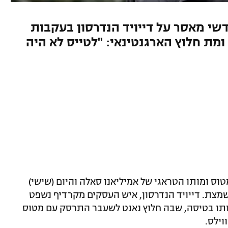
משפט בקרדיף גזר 18 חודשי מאסר על דייויד הנדרסון בעקבות
ת חלוץ הארגנטינאי: "לטייס לא היה
ס ומותו הטראגי של אמיליאנו סאלה והיום (שישי)
מצת. דייויד הנדרסון, איש העסקים מקרדיף נשפט
 מעורבותו בטיסה, שבה חלוץ נאנט לשעבר התרסק עם מטוס
ילס.