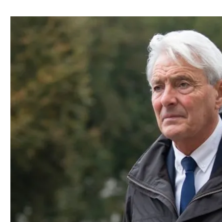
ל אביב
ליגה טורקית
תל אביב
ליגה סינית
חיפה
ליגה ברזילאית
באר שבע
ליגות נוספות
תניה
דה