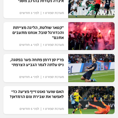
איבדה נקודות בהרכב משני
כדורסל נשים
נבחרת ישראל
יורוליג
ליגה ספרדית
מערכת ספורט 1 | לפני 3 חודשים
טניס
VOD
מכבי תל אביב
מכבי חיפה
יורוקאפ
ליגה איטלקית
כדוריד
"קטאר שולטת, הליגה מצייתת
הפועל חולון
בית"ר ירושלים
והכדורגל סובל. אנחנו מתעבים
רץ ברשת
ליגה צרפתית
אתכם"
כדורעף
הפועל ירושלים
מכבי תל אביב
מערכת ספורט 1 | לפני 4 חודשים
ליגה הולנדית
שחייה
תוצאות
דני אבדיה
הפועל תל אביב
פריז סן ז'רמן פתחה פער בפסגה,
ליגה טורקית
ניס עלתה לגמר הגביע הצרפתי
ג'ודו
הפועל חיפה
לוח שידורים
ליגה סינית
מערכת ספורט 1 | לפני 4 חודשים
אגרוף
הפועל באר שבע
ליגה ברזילאית
ברחבה
ספורט אולימפי
האם שוער נאנט זייף פציעה כדי
מכבי נתניה
לאפשר את שבירת צום הרמדאן?
ליגות נוספות
UFC
"מעל הליגה" – פודקאסט
בני יהודה
מערכת ספורט 1 | לפני 5 חודשים
היאבקות WWE