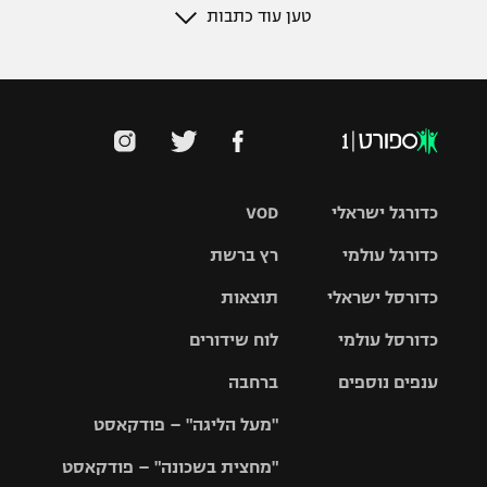
אמבפה עלה מהספסל וכבש,
פ.ס.ז' הגדילה את היתרון בפסגה
ל-14 נקודות
מערכת ספורט 1 | לפני 2 שנים
קולו מואני העניק 1:2 לפ.ס.ז' על
נאנט, מונאקו עלתה זמנית למקום
השני
מערכת ספורט 1 | לפני 3 שנים
טען עוד כתבות