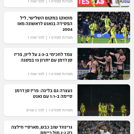
מערכת ספורט 1 | לפני שנה 1
רשיון להקרנה פומבית לבית עסק
מונאקו במקום השלישי, ליל
הצטרפות לחבילת הערוצים
הפסידה בנאנט לראשונה מאז
2004
לוח דרושים – ג'ובנט
מערכת ספורט 1 | לפני שנה 1
תגיות
צמד לחכימי ב-2:3 על ליון, פריז
סן ז'רמן עם יתרון 13 בפסגה
המגזין
מערכת ספורט 1 | לפני שנה 1
נעצרה גם בליגה: פריז סן ז'רמן
סיימה ב-1:1 עם נאנט
מערכת ספורט 1 | לפני 2 שנים
גרינווד שוב כבש, מארסיי חילצה
רק 2:2 מול ריימס