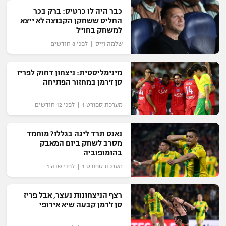
כבר היה לו כרטיס: ברק בכר
"מחצית בשכונה" – פודקאסט
אופניים
החליט ששחקן הקבוצה לא ייצא
למשחק בחו"ל
שלמה וייס | לפני 8 חודשים
ספורט מוטורי
משתתפים וזוכים בפרסים
כדורמים
מינימליסטית: ניצחון דחוק לפריז
תקנון משתתפים וזוכים בפרסים
טניס
סן ז'רמן במחזור הפתיחה
פוטבול אמריקאי NFL
תקנון עבור פעילות אלקטרה
מערכת ספורט 1 | לפני 12 חודשים
גיימינג E-Sports
בייסבול MLB
תקנון עבור פעילות ספורט 1 – "מרלן"
נאנט תרד ליגה בגללו? מוחמד
ספורט אתגרי ואקסטרים
מסרב לשחק ביום המאבק
תנאי שימוש
בהומופוביה
אומנויות לחימה
מערכת ספורט 1 | לפני שנה 1
מדיניות פרטיות
גיימינג E-Sports
רצף הניצחונות נעצר, אבל פריז
סן ז'רמן קבעה שיא אירופי
תקנון פעילות ספורט 1