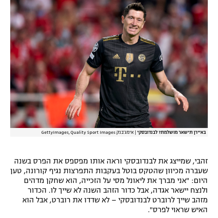
רשיון להקרנה פומבית לבית עסק
הצטרפות לחבילת הערוצים
לוח דרושים – ג'ובנט
תגיות
המגזין
באיירן תישאר מושלמת? לבנדובסקי
|
אימג'בנק GettyImages, Quality Sport Images
זהבי, שמייצג את לבנדובסקי וראה אותו מפספס את הפרס בשנה
שעברה מכיוון שהטקס בוטל בעקבות התפרצות נגיף קורונה, טען
היום: "אני מברך את ליאונל מסי על הזכייה, הוא שחקן מדהים
ולנצח יישאר אגדה, אבל כדור הזהב השנה לא שייך לו. הכדור
מזהב שייך לרוברט לבנדובסקי – לא שדדו את רוברט, אבל הוא
האיש שראוי לפרס".