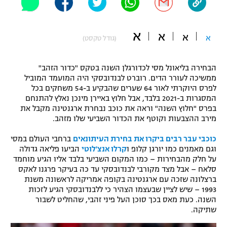
"מחצית בשכונה" – פודקאסט
אופניים
א
א
א
א
(גודל טקסט)
ספורט מוטורי
משתתפים וזוכים בפרסים
הבחירה בליאונל מסי לכדורגלן השנה בטקס "כדור הזהב"
כדורמים
תקנון משתתפים וזוכים בפרסים
ממשיכה לעורר הדים. רוברט לבנדובסקי היה המועמד המוביל
טניס
לפרס היוקרתי לאור 64 שערים שהבקיע ב-54 משחקים בכל
פוטבול אמריקאי NFL
המסגרות ב-2021 בלבד, אבל חלוץ באיירן מינכן נאלץ להתנחם
תקנון עבור פעילות אלקטרה
בפרס "חלוץ השנה" וראה את כוכב נבחרת ארגנטינה מקבל את
גיימינג E-Sports
בייסבול MLB
מירב ההצבעות וקוטף את הכדור השביעי שלו מזהב.
תקנון עבור פעילות ספורט 1 – "מרלן"
כוכבי עבר רבים ביקרו את בחירת העיתונאים
ברחבי העולם במסי
ספורט אתגרי ואקסטרים
וגם מאמנים כמו יורגן קלופ ו
קרלו אנצ'לוטי
הביעו פליאה גדולה
תנאי שימוש
על חלק מהבחירות – כמו המקום השביעי בלבד אליו הגיע מוחמד
אומנויות לחימה
סלאח – אבל מצד מקורבי לבנדובסקי עד כה בעיקר פרגנו לאקס
ברצלונה שזכה עם ארגנטינה בקופה אמריקה לראשונה משנת
מדיניות פרטיות
1993 – שיש לציין שבעצמו הצהיר כי ללבנדובסקי הגיע לזכות
גיימינג E-Sports
השנה. כעת מאס בכך סוכן העל פיני זהבי, שהחליט לשבור
שתיקה.
תקנון פעילות ספורט 1