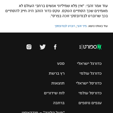
עוד אמר זהבי: "אין פלא שמיליוני אנשים ברחבי העולם לא
מאמינים שכך הסתיים הטקס. טקס כדור הזהב היה חייב להסתיים
בכך שרוברט לבנדובסקי זוכה בפרס".
עוד באותו נושא:
פיני זהבי
,
רוברט לבנדובסקי
כדורגל ישראלי
VOD
כדורגל עולמי
רץ ברשת
ליגת העל
כדורסל ישראלי
תוצאות
ליגת
ליגה לאומית
האלופות
כדורסל עולמי
לוח שידורים
ליגת ווינר
סל
גביע הטוטו
ענפים נוספים
ברחבה
ליגה
NBA
אירופית
"מעל הליגה" – פודקאסט