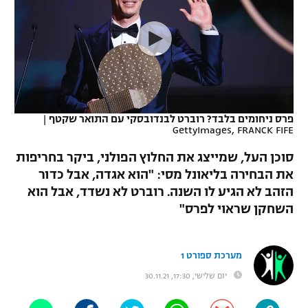
כדורסל נשים
נבחרת ישראל
יורוליג
ליגה ספרדית
טניס
VOD
מכבי תל אביב
מכבי חיפה
יורוקאפ
ליגה איטלקית
כדוריד
הפועל חולון
בית"ר ירושלים
רץ ברשת
ליגה צרפתית
כדורעף
הפועל ירושלים
מכבי תל אביב
פרס ניחומים בלבד? רוברט לבנדובסקי עם התואר שקטף
|
GettyImages, FRANCK FIFE
ליגה הולנדית
שחייה
תוצאות
דני אבדיה
הפועל תל אביב
סוכן העל, שמייצג את החלוץ הפולני, ביקר בחריפות
ליגה טורקית
ג'ודו
את הבחירה בליאונל מסי: "הוא אגדה, אבל כדור
הפועל חיפה
לוח שידורים
הזהב לא הגיע לו השנה. רוברט לא נשדד, אבל הוא
ליגה סינית
אגרוף
השחקן שראוי לפרס"
הפועל באר שבע
ליגה ברזילאית
ברחבה
ספורט אולימפי
מכבי נתניה
מערכת ספורט 1
ליגות נוספות
UFC
יום שלישי, 17:30, 30.11.21
"מעל הליגה" – פודקאסט
בני יהודה
היאבקות WWE