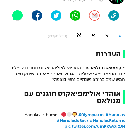
יום חמישי, 20:12, 16.12.21
"מחצית בשכונה" – פודקאסט
אופניים
ספורט מוטורי
משתתפים וזוכים בפרסים
א
א
א
א
(גודל טקסט)
כדורמים
תקנון משתתפים וזוכים בפרסים
טניס
העברות
פוטבול אמריקאי NFL
תקנון עבור פעילות אלקטרה
גיימינג E-Sports
*
קוסטאס מנולאס
עבר מנאפולי לאולימפיאקוס תמורת 2 מיליון
בייסבול MLB
תקנון עבור פעילות ספורט 1 – "מרלן"
יורו. מנולאס יצא לאיטליה ב-2014 מאולימפיאקוס ושיחק מאז
חמש שנים ברומא ושנתיים וחצי בנאפולי.
ספורט אתגרי ואקסטרים
תנאי שימוש
אוהדי אולימפיאקוס חוגגים עם
אומנויות לחימה
מנולאס
מדיניות פרטיות
גיימינג E-Sports
Manolas is home!
#Olympiacos
#Manolas
#ManolasIsBack
#ManolasReturns
תקנון פעילות ספורט 1
pic.twitter.com/umRKWcuQJN