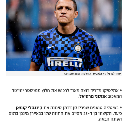
יחזור לברצלונה? אלכסיס
|
אימג'בנק GettyImages
* אתלטיקו מדריד רוצה מאוד לרכוש את חלוץ מנצ'סטר יונייטד
המאכזב
אנתוני מרסיאל
.
* באיטליה טוענים שפריז סן ז'רמן סימנה את
קינגסלי קומאן
כיעד. הקיצוני בן ה-25 מסיים את החוזה שלו בבאיירן מינכן בתום
העונה הבאה.