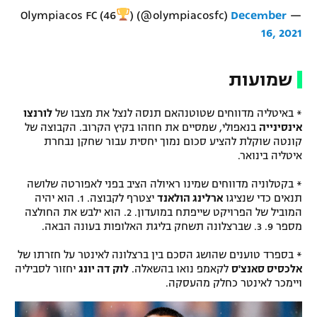
) (@olympiacosfc)
December
— Olympiacos FC (46
רשיון להקרנה פומבית לבית עסק
16, 2021
הצטרפות לחבילת הערוצים
שמועות
לוח דרושים – ג'ובנט
* באיטליה מדווחים שטוטנהאם תנסה לנצל את מצבו של
לורנצו
תגיות
אינסינייה
בנאפולי, שמסיים את חוזהו בקיץ הקרוב. הקבוצה של
קונטה שוקלת להציע סכום נמוך יחסית עבור שחקן נבחרת
המגזין
איטליה בינואר.
* בקטלוניה מדווחים שמינו ראיולה הציב בפני לאפורטה שלושה
תנאים כדי שנציגו
ארלינג הולאנד
יצטרף לקבוצה. 1. הוא יהיה
המוביל של הפרויקט שייפתח במועדון. 2. הוא ילבש את החולצה
מספר 9. 3. שברצלונה תשחק בליגת האלופות בעונה הבאה.
* בספרד טוענים שהושג הסכם בין ברצלונה לאינטר על חזרתו של
אלכסיס סאנצ'ס
לקאמפ נואו בהשאלה.
לוק דה יונג
יחזור לסביליה
ויימכר לאינטר כחלק מהעסקה.