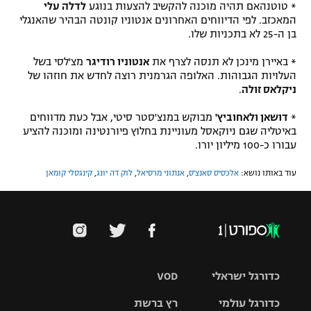
* טוטנהאם תהיה מוכנה להקשיב להצעות בנוגע
לדלה עלי
המאכזב. לפי הדיווחים האחרונים אנטוניו קונטה הבהיר שהאנגלי
בן ה-25 לא בתכניות שלו.
* באיירן מינכן לא תנסה לצרף את
אנטוניו רודיגר
מצ'לסי בשל
העלויות הגבוהות. האלופה הגרמנית רוצה לחדש את חוזהו של
ניקלאס זולה
.
*
דושאן ולאחוביץ'
מבוקש במנצ'סטר סיטי, אבל כעת מדווחים
באיטליה שגם ניוקאסל מעוניינת בחלוץ פיורנטינה ומוכנה להציע
עבורו כ-100 מיליון יורו.
עוד באותו נושא:
אלכסיס סאנצ'ס
,
אנתוני מרסיאל
,
לוק דה יונג
,
קינגסלי קומאן
כדורגל ישראלי
VOD
כדורגל עולמי
רץ ברשת