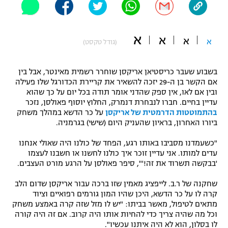
"מחצית בשכונה" – פודקאסט
אופניים
א
א
א
א
(גודל טקסט)
ספורט מוטורי
משתתפים וזוכים בפרסים
כדורמים
בשבוע שעבר כריסטיאן אריקסן שוחרר רשמית מאינטר, אבל בין
תקנון משתתפים וזוכים בפרסים
טניס
אם הקשר בן ה-29 יזכה להשאיר את קריירת הכדורגל שלו פעילה
ובין אם לאו, אין ספק שהדני אומר תודה בכל יום על כך שהוא
פוטבול אמריקאי NFL
תקנון עבור פעילות אלקטרה
עדיין בחיים. חברו לנבחרת דנמרק, החלוץ יוסוף פאולסן, נזכר
בהתמוטטות הדרמטית של אריקסן
על כר הדשא במהלך משחק
גיימינג E-Sports
בייסבול MLB
ביורו האחרון, בראיון שהעניק היום (שישי) בגרמניה.
תקנון עבור פעילות ספורט 1 – "מרלן"
ספורט אתגרי ואקסטרים
"כשעמדנו מסביבו באותו רגע, הפחד של כולנו היה שאולי אנחנו
תנאי שימוש
עדים למותו. אני עדיין זוכר איך כולנו לחשנו או חשבנו לעצמו
'בבקשה תשרוד את זה!'", סיפר פאולסן על הרגע מורט העצבים.
אומנויות לחימה
שחקנה של ר.ב. לייפציג מאמין שזו ברכה עבור אריקסן שדום הלב
מדיניות פרטיות
גיימינג E-Sports
קרה לו על כר הדשא, היכן שהיו המון גורמים רפואיים וציוד
מתאים לטיפול, מאשר בביתו: "יש לו מזל שזה קרה באמצע משחק
וכל מה שהיה צריך כדי להחיות אותו היה קרוב. אם זה היה קורה
תקנון פעילות ספורט 1
לו בסלון, הוא לא היה איתנו עכשיו".