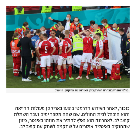
רשיון להקרנה פומבית לבית עסק
הצטרפות לחבילת הערוצים
לוח דרושים – ג'ובנט
תגיות
המגזין
פולסן וחבריו בנבחרת דנמרק בזמן האירוע של אריקסן
|
רויטרס
כזכור, לאחר האירוע הדרמטי בוצעו באריקסן פעולות החייאה
והוא הובהל לבית החולים, שם שהה מספר ימים ועבר השתלת
קוצב לב. לאחרונה הוא נאלץ להתיר את חוזהו באינטר, כיוון
שהחוקים באיטליה אוסרים על שחקנים לשחק עם קוצב לב.