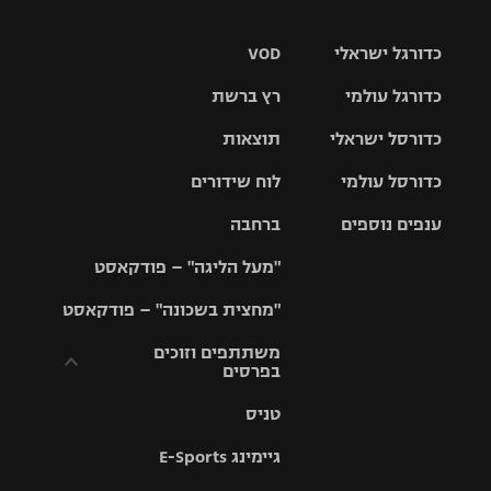
כדורגל ישראלי
VOD
כדורגל עולמי
רץ ברשת
ליגת העל
כדורסל ישראלי
תוצאות
ליגת
ליגה לאומית
האלופות
כדורסל עולמי
לוח שידורים
ליגת ווינר
סל
גביע הטוטו
ענפים נוספים
ברחבה
ליגה
NBA
אירופית
"מעל הליגה" – פודקאסט
ליגה לאומית
ליגיונרים
טניס
יורוליג
ליגה אנגלית
"מחצית בשכונה" – פודקאסט
כדורסל נשים
גביע המדינה
כדוריד
יורוקאפ
ליגה גרמנית
משתתפים וזוכים
בפרסים
מכבי תל
נבחרת
כדורעף
אביב
ישראל
ליגה
טניס
ספרדית
תקנון משתתפים
שחייה
הפועל חולון
מכבי חיפה
וזוכים בפרסים
גיימינג E-Sports
ליגה