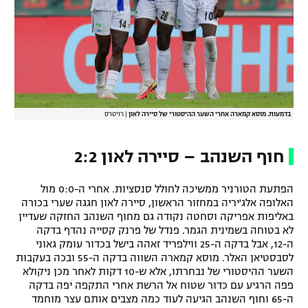
רשיון להקרנה פומבית לבית עסק
הצטרפות לחבילת הערוצים
לוח דרושים – ג'ובנט
בדמעות. מוסא קמארה אחרי השער ההיסטורי של סיירה לאון
|
רויטרס
תגיות
המגזין
חוף השנהב – סיירה לאון 2:2
הפתעת הטורניר ממשיכה לחולל סנסציות. אחרי ה-0:0 מול
האלופה אלג'יריה במחזור הראשון, סיירה לאון חגגה שערי בכורה
באליפות אפריקה וסחטה נקודה גם מחוף השנהב החזקה שעדיין
לא בטוחה בשמינית הגמר. פנדל של פרנק קסייה נהדף בדקה
ה-12, אבל בדקה ה-25 ווילפריד זאהה בישל בכדור עומק גאוני
לסבסטיאן האלר. מוסא קמארה השווה בדקה ה-55 ובכה בעקבות
השער ההיסטורי של נבחרתו, אלא ש-10 דקות לאחר מכן ניקולא
פפה הרגיע עם כדור שטוח אל הרשת אחרי התקפה יפה בדקה
ה-65 וחוף השנהב הגיעה לעוד כמה מצבים אותם עצר מוחמד