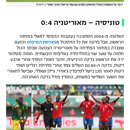
כיפר על החמצת הפנדל במשחק הקודם עם צמד ובישול. ווהבי חאזרי
|
רויטרס
טוניסיה – מאוריטניה 0:4
האלופה מ-2004 הסתבכה בעקבות ההפסד למאלי במחזור
הראשון, אבל פרקה את כל התסכול מ
פארסת השיפוט
והזעם
שצברה במחזור הפתיחה על מאוריטניה הצנועה שבסך הכול
חלמה על שער שני בתולדותיה באליפות היבשתית. חמזה מטלוטי
ירה את הראשון בדקה הרביעית, ווהבי חאזרי הוסיף אחרי ארבע
דקות, בדקה ה-64 גם השלים צמד אחרי פתיחת רגליים ושתי
דקות לאחר מכן בישל לסייפדין ג'אזירי. גיילן שאללי, שבישל לחאזרי
את השער השלישי במשחק, החמיץ פנדל בדקה האחרונה.