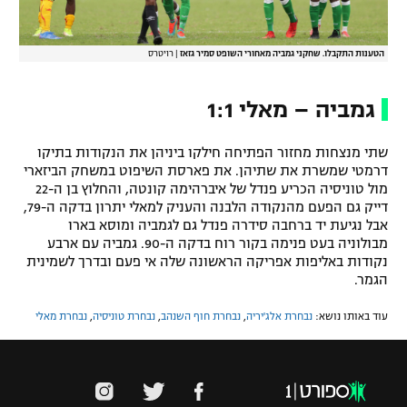
הטענות התקבלו. שחקני גמביה מאחורי השופט סמיר גזאז
|
רויטרס
גמביה – מאלי 1:1
שתי מנצחות מחזור הפתיחה חילקו ביניהן את הנקודות בתיקו
דרמטי שמשרת את שתיהן. את פארסת השיפוט במשחק הביזארי
מול טוניסיה הכריע פנדל של איברהימה קונטה, והחלוץ בן ה-22
דייק גם הפעם מהנקודה הלבנה והעניק למאלי יתרון בדקה ה-79,
אבל נגיעת יד ברחבה סידרה פנדל גם לגמביה ומוסא בארו
מבולוניה בעט פנימה בקור רוח בדקה ה-90. גמביה עם ארבע
נקודות באליפות אפריקה הראשונה שלה אי פעם ובדרך לשמינית
הגמר.
עוד באותו נושא:
נבחרת אלג'יריה
,
נבחרת חוף השנהב
,
נבחרת טוניסיה
,
נבחרת מאלי