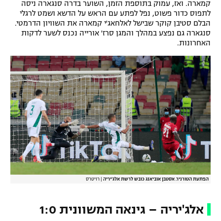
קמארה. ואז, עמוק בתוספת הזמן, השוער בדרה סנגארה ניסה
לתפוס כדור פשוט, נפל לפתע עם הראש על הדשא ושמט לרגלי
הבלם סטיבן קוקר שבישל לאלחאג'י קמארה את השוויון הדרמטי.
סנגארה גם נפצע במהלך והמגן סרז' אורייה נכנס לשער לדקות
האחרונות.
הפתעת הטורניר. אסטבן אוביאנג כובש לרשת אלג'יריה
|
רויטרס
אלג'יריה – גינאה המשוונית 1:0