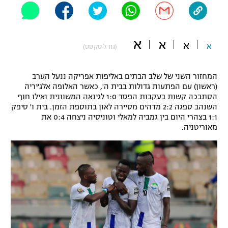
"מחצית בשכונה" – פודקאסט
אופניים
א
א
א
ספורט מוטורי
א
משתתפים וזוכים בפרסים
(גודל טקסט)
כדורמים
המחזור השני של שלב הבתים באליפות אפריקה ננעל הערב
תקנון משתתפים וזוכים בפרסים
טניס
(ראשון) עם הפתעות גדולות בבית ה', כאשר האלופה אלג'יריה
פוטבול אמריקאי NFL
הסתבכה קשות בעקבות הפסד 1:0 לגינאה המשוונית ואילו חוף
תקנון עבור פעילות אלקטרה
השנהב ספגה 2:2 מדהים מסיירה לאון בתוספת הזמן. בית ו' סיפק
גיימינג E-Sports
1:1 בצהרי היום בין גמביה למאלי וטוניסיה ניצחה 0:4 את
בייסבול MLB
תקנון עבור פעילות ספורט 1 – "מרלן"
מאוריטניה.
ספורט אתגרי ואקסטרים
תנאי שימוש
אומנויות לחימה
מדיניות פרטיות
גיימינג E-Sports
תקנון פעילות ספורט 1