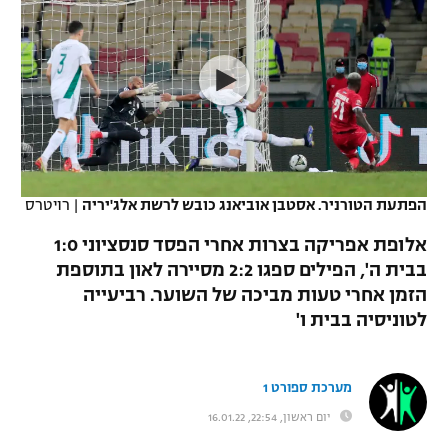
כדורסל נשים
נבחרת ישראל
יורוליג
ליגה ספרדית
טניס
VOD
מכבי תל אביב
מכבי חיפה
יורוקאפ
ליגה איטלקית
כדוריד
הפועל חולון
בית"ר ירושלים
רץ ברשת
ליגה צרפתית
כדורעף
הפועל ירושלים
מכבי תל אביב
ליגה הולנדית
שחייה
תוצאות
הפתעת הטורניר. אסטבן אוביאנג כובש לרשת אלג'יריה
|
רויטרס
דני אבדיה
הפועל תל אביב
ליגה טורקית
אלופת אפריקה בצרות אחרי הפסד סנסציוני 1:0
ג'ודו
הפועל חיפה
בבית ה', הפילים ספגו 2:2 מסיירה לאון בתוספת
לוח שידורים
ליגה סינית
הזמן אחרי טעות מביכה של השוער. רביעייה
אגרוף
הפועל באר שבע
לטוניסיה בבית ו'
ליגה ברזילאית
ברחבה
ספורט אולימפי
מכבי נתניה
ליגות נוספות
מערכת ספורט 1
UFC
"מעל הליגה" – פודקאסט
בני יהודה
יום ראשון, 22:54, 16.01.22
היאבקות WWE