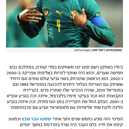
רשיון להקרנה פומבית לבית עסק
הצטרפות לחבילת הערוצים
לוח דרושים – ג'ובנט
תגיות
קאמבק מרגש. ריגובר סונג
|
GettyImages
המגזין
בימיו כשחקן רשם סונג 137 משחקים במדי קמרון, במהלכם כבש
חמישה שערים, והוא היה שותף לזכיות באליפות אפריקה ב-2000
ו-2002. הוא הראשון שהורחק בשני גביעי עולם שונים וגם היחיד
ששיחק עם האריות הבלתי ניתנים להכנעה במונדיאל 1994 וגם
במונדיאל 2010, שהיה הרביעי שלו ואחריו פרש. בקריירת
הקבוצות הוא זכור בעיקר מימיו בליברפול, איתה זכה בגביע אופ"א
ב-2001. הבלם החל את הקריירה במץ הצרפתית, זכה איתה בגביע
הליגה ולקח שתי אליפויות עם גלאטסראיי וגביע עם טרבזונספור.
המינוי הזה מגיע כחמש שנים וחצי אחרי
שסונג עבר שבץ
וכמעט
קיפח את חייו. בלם העבר היה שרוי בתרדמת במשך יומיים