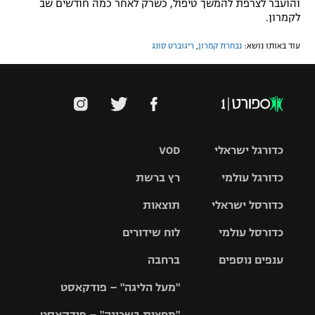
והועבר לצרפת להמשך טיפול, כשרק לאחר כמה חודשים שב
לקמרון.
עוד באותו נושא:
נבחרת קמרון
,
ריגוברט סונג
כדורגל ישראלי
VOD
כדורגל עולמי
רץ ברשת
ליגת העל
כדורסל ישראלי
תוצאות
ליגת
ליגה לאומית
האלופות
כדורסל עולמי
לוח שידורים
ליגת ווינר
סל
גביע הטוטו
ענפים נוספים
ברחבה
ליגה
NBA
אירופית
"מעל הליגה" – פודקאסט
ליגה לאומית
ליגיונרים
טניס
יורוליג
ליגה אנגלית
"מחצית בשכונה" – פודקאסט