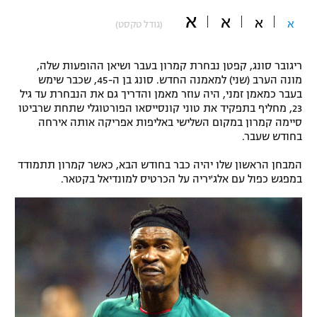
א
"מחצית בשכונה" – פודקאסט
א
א
א
(גודל טקסט)
אופניים
ספורט מוטורי
משתתפים וזוכים בפרסים
ריגובר סונג, קפטן נבחרת קמרון בעבר ושיאן ההופעות שלה,
מונה הערב (שני) למאמנה החדש. סונג בן ה-45, שכבר שימש
בעבר כמאמן זמני, היה עוזר מאמן והדריך גם את הנבחרת עד גיל
כדורמים
תקנון משתתפים וזוכים בפרסים
23, מחליף בתפקיד את טוני קונסייסאו הפורטוגלי שתחת שרביטו
טניס
סיימה קמרון במקום השלישי באליפות אפריקה אותה אירחה
פוטבול אמריקאי NFL
בחודש שעבר.
תקנון עבור פעילות אלקטרה
גיימינג E-Sports
בייסבול MLB
המבחן הראשון שלו יהיה כבר בחודש הבא, כאשר קמרון תתמודד
תקנון עבור פעילות ספורט 1 – "מרלן"
במפגש כפול עם אלג'יריה על הכרטיס למונדיאל בקטאר.
ספורט אתגרי ואקסטרים
תנאי שימוש
אומנויות לחימה
מדיניות פרטיות
גיימינג E-Sports
תקנון פעילות ספורט 1