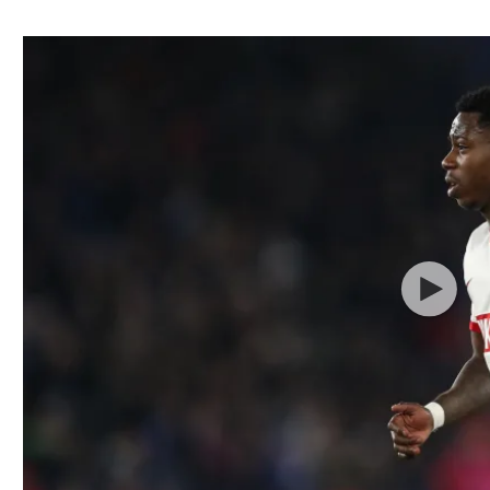
ל אביב
ליגה טורקית
תל אביב
ליגה סינית
חיפה
ליגה ברזילאית
באר שבע
ליגות נוספות
תניה
דה