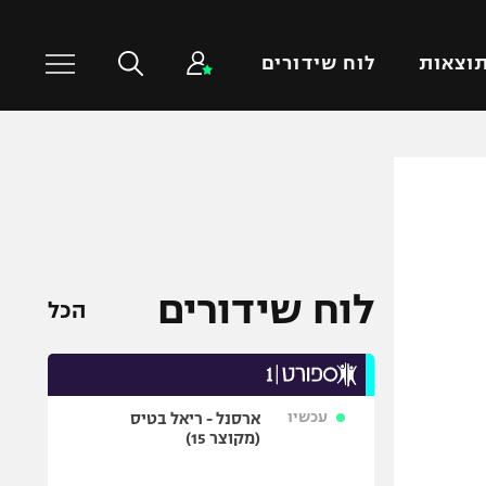
וצאות
לוח שידורים
כדורסל עולמי
ענפים נוספים
NBA
טניס
יורוליג
כדוריד
יורוקאפ
כדורעף
לוח שידורים
הכל
שחייה
ג'ודו
אגרוף
עכשיו
ארסנל - ריאל בטיס
ספורט אולימפי
(מקוצר 15)
UFC