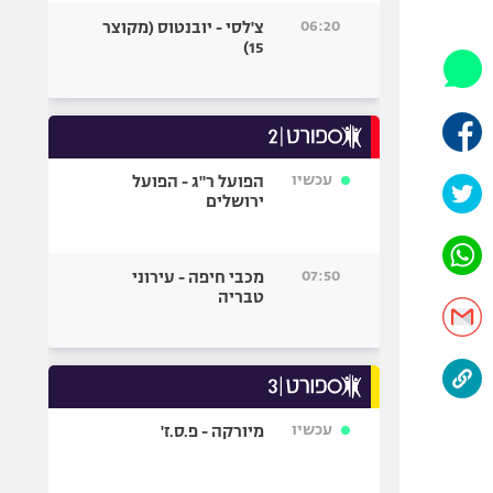
היאבקות WWE
06:20
צ'לסי - יובנטוס (מקוצר
אופניים
15)
ספורט מוטורי
כדורמים
פוטבול אמריקאי NFL
בייסבול MLB
עכשיו
הפועל ר"ג - הפועל
ירושלים
ספורט אתגרי
ואקסטרים
אומנויות לחימה
07:50
מכבי חיפה - עירוני
גיימינג E-Sports
טבריה
עכשיו
מיורקה - פ.ס.ז'