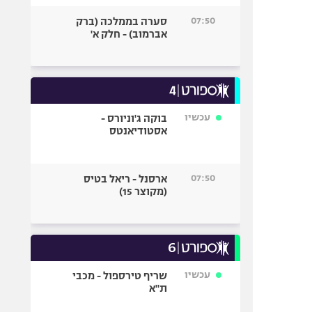
07:50
סערה בממלכה (ברק
אברמוב) - חלק א'
עכשיו
בוקה ג'וניורס -
אסטודיאנטס
07:50
ארסנל - ריאל בטיס
(מקוצר 15)
עכשיו
שריף טירספול - מכבי
ת"א