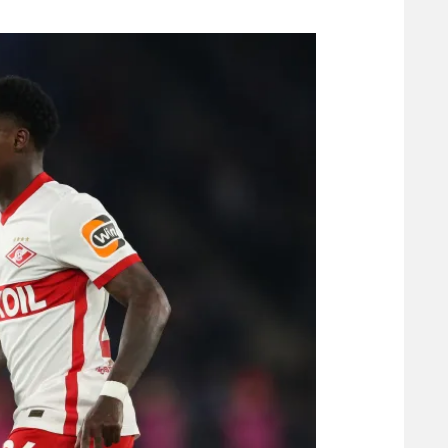
משתתפים וזוכים בפרסים
מכבי ת
הפועל 
תקנון משתתפים וזוכים בפרסים
הפועל 
תקנון עבור פעילות אלקטרה
הפועל 
תקנון עבור פעילות ספורט 1 – "מרלן"
מכבי נ
טניס
בני יהו
גיימינג E-Sports
תנאי שימוש
מדיניות פרטיות
תקנון פעילות ספורט 1
רשיון להקרנה פומבית לבית עסק
הצטרפות לחבילת הערוצים
לוח דרושים – ג'ובנט
תגיות