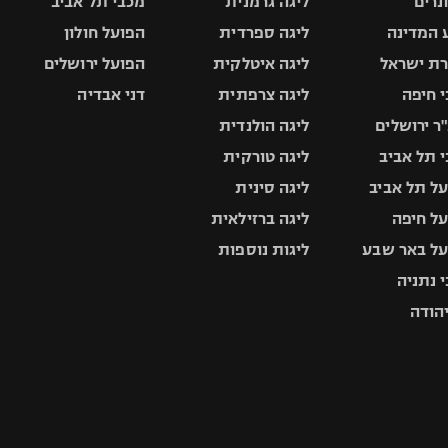
ונרים
ליגה גרמנית
מכבי תל אביב
 המדינה
ליגה ספרדית
הפועל חולון
ת ישראל
ליגה איטלקית
הפועל ירושלים
 חיפה
ליגה צרפתית
דני אבדיה
ר ירושלים
ליגה הולנדית
 תל אביב
ליגה טורקית
ל תל אביב
ליגה סינית
ל חיפה
ליגה ברזילאית
ל באר שבע
ליגות נוספות
 נתניה
יהודה