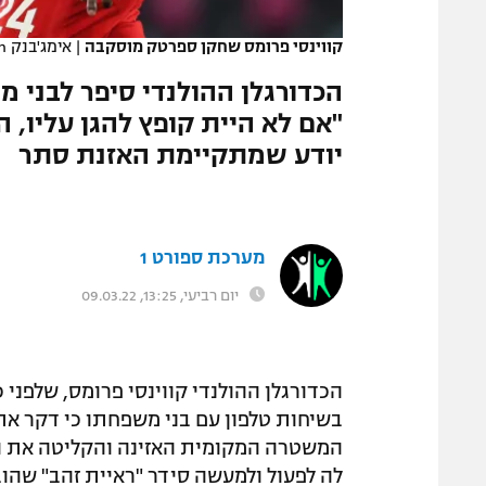
המגזין
קווינסי פרומס שחקן ספרטק מוסקבה
|
אימג'בנק GettyImages, James Williamson
הכדורגלן ההולנדי סיפר לבני 
"אם לא היית קופץ להגן עליו, ה
יודע שמתקיימת האזנת סתר
מערכת ספורט 1
יום רביעי, 13:25, 09.03.22
הכדורגלן ההולנדי קווינסי פרומס, שלפני
בשיחות טלפון עם בני משפחתו כי דקר את ב
המשטרה המקומית האזינה והקליטה את ה
לה לפעול ולמעשה סידר "ראיית זהב" שהו