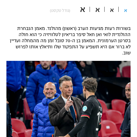
א
"מחצית בשכונה" – פודקאסט
א
א
א
(גודל טקסט)
אופניים
ספורט מוטורי
משתתפים וזוכים בפרסים
בשורות רעות מגיעות הערב (ראשון) מהולנד. מאמן הנבחרת
ההולנדית לואי ואן חאל סיפר בריאיון לטלוויזיה כי הוא חולה
בסרטן הערמונית. המאמן בן ה-70 סובל זמן מה מהמחלה ועדיין
כדורמים
תקנון משתתפים וזוכים בפרסים
לא ברור אם היא תשפיע על התפקוד שלו ותיאלץ אותו לפרוש
טניס
שוב.
פוטבול אמריקאי NFL
תקנון עבור פעילות אלקטרה
גיימינג E-Sports
בייסבול MLB
תקנון עבור פעילות ספורט 1 – "מרלן"
ספורט אתגרי ואקסטרים
תנאי שימוש
אומנויות לחימה
מדיניות פרטיות
גיימינג E-Sports
תקנון פעילות ספורט 1