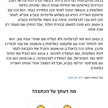
בכמה מהקבוצות הגדולות ביותר ביבשת ופרץ לתודעה של חובבי
הכדורגל באייאקס של תחילת שנות ה-90', שזכתה בליגת
האלופות ב-1994/5 ועונה לאחר מכן הפסידה בגמר. הוא זכה עם
אייאקס האדירה ההיא גם בשלוש אליפויות ובגביע אופ"א. לאחר
מכן הוא עבר לברצלונה, איתה זכה בשתי אליפויות ובגביע.
ב-2000 הוא מונה למאמן נבחרת הולנד, אבל החזיק שם מעמד רק
שנה אחת.
ב-2002 הוא חזר לברצלונה ולא הצליח שם ואחרי עונה עזב. הוא
חזר להולנד וזכה עם אלקמאר באליפות ב-2008/9 ואז עבר לבאיירן
מינכן, איתה זכה בדאבל ב-2009/10 והוביל את הקבוצה לגמר
ליגת האלופות, שם הפסידה לאינטר. ב-2014 הוא הוביל את הולנד
לחצי גמר המונדיאל, שם הפסידה לארגנטינה. ב-2015/16 הוא זכה
עם מנצ'סטר יונייטד בגביע, אבל לא המשיך אחרי עונתו השנייה
במועדון.
עוד באותו נושא:
לואי ואן חאל
מה דעתך על הכתבה?