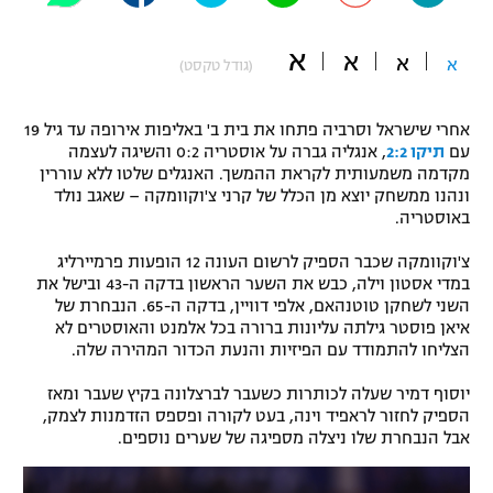
"מחצית בשכונה" – פודקאסט
אופניים
א
א
א
א
(גודל טקסט)
ספורט מוטורי
משתתפים וזוכים בפרסים
אחרי שישראל וסרביה פתחו את בית ב' באליפות אירופה עד גיל 19
כדורמים
עם
תיקו 2:2
, אנגליה גברה על אוסטריה 0:2 והשיגה לעצמה
תקנון משתתפים וזוכים בפרסים
מקדמה משמעותית לקראת ההמשך. האנגלים שלטו ללא עוררין
טניס
ונהנו ממשחק יוצא מן הכלל של קרני צ'וקוומקה – שאגב נולד
פוטבול אמריקאי NFL
באוסטריה.
תקנון עבור פעילות אלקטרה
גיימינג E-Sports
בייסבול MLB
צ'וקוומקה שכבר הספיק לרשום העונה 12 הופעות פרמיירליג
תקנון עבור פעילות ספורט 1 – "מרלן"
במדי אסטון וילה, כבש את השער הראשון בדקה ה-43 ובישל את
השני לשחקן טוטנהאם, אלפי דוויין, בדקה ה-65. הנבחרת של
ספורט אתגרי ואקסטרים
תנאי שימוש
איאן פוסטר גילתה עליונות ברורה בכל אלמנט והאוסטרים לא
הצליחו להתמודד עם הפיזיות והנעת הכדור המהירה שלה.
אומנויות לחימה
יוסוף דמיר שעלה לכותרות כשעבר לברצלונה בקיץ שעבר ומאז
מדיניות פרטיות
גיימינג E-Sports
הספיק לחזור לראפיד וינה, בעט לקורה ופספס הזדמנות לצמק,
אבל הנבחרת שלו ניצלה מספיגה של שערים נוספים.
תקנון פעילות ספורט 1