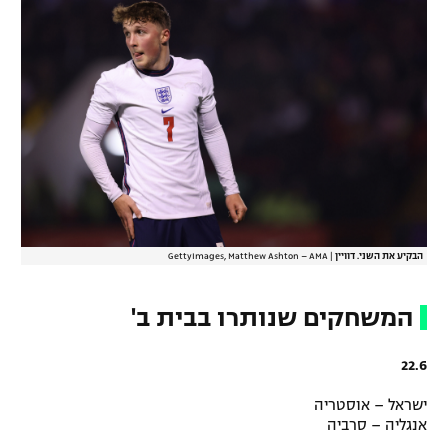
רשיון להקרנה פומבית לבית עסק
הצטרפות לחבילת הערוצים
לוח דרושים – ג'ובנט
תגיות
המגזין
הבקיע את השני. דוויין
|
GettyImages, Matthew Ashton – AMA
המשחקים שנותרו בבית ב'
22.6
ישראל – אוסטריה
אנגליה – סרביה