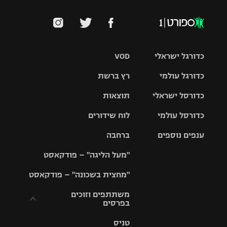
כדורגל ישראלי
VOD
כדורגל עולמי
רץ ברשת
ליגת העל
כדורסל ישראלי
תוצאות
ליגת
ליגה לאומית
האלופות
כדורסל עולמי
לוח שידורים
ליגת ווינר
סל
גביע הטוטו
ענפים נוספים
ברחבה
ליגה
NBA
אירופית
"מעל הליגה" – פודקאסט
ליגה לאומית
ליגיונרים
טניס
יורוליג
ליגה אנגלית
"מחצית בשכונה" – פודקאסט
כדורסל נשים
גביע המדינה
כדוריד
יורוקאפ
ליגה גרמנית
משתתפים וזוכים
בפרסים
מכבי תל
נבחרת
כדורעף
אביב
ישראל
ליגה
טניס
ספרדית