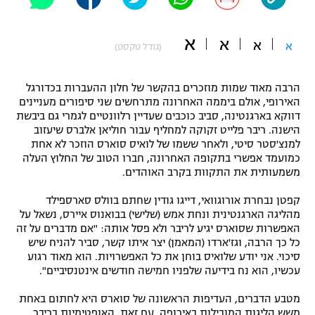
"מחצית בשכונה" – פודקאסט
אופניים
א
א
א
א
(גודל טקסט)
ספורט מוטורי
משתתפים וזוכים בפרסים
הרבה מאוד שמות מוזכרים בהקשר של חלון ההעברות בכדורגל
כדורמים
האירופי, אולם ביממה האחרונה מתרחשים שני סיפורים מעניינים
תקנון משתתפים וזוכים בפרסים
טניס
דווקא בארגנטינה, סביב כוכבים שעדיין רלוונטיים לגמרי גם ביבשת
פוטבול אמריקאי NFL
הישנה. ריבר פלייט זקוקה למחליף עבור חוליאן אלברס שיעזוב
תקנון עבור פעילות אלקטרה
למנצ'סטר סיטי, ולאחר ששמו של לואיס סוארס הוזכר לא אחת
כמועמד אפשרי בתקופה האחרונה, חברו הטוב של החלוץ העלה
גיימינג E-Sports
בייסבול MLB
משמעותית את התקוות בקרב האוהדים.
תקנון עבור פעילות ספורט 1 – "מרלן"
ספורט אתגרי ואקסטרים
קפטן נבחרת אורוגוואי, דייגו גודין שחתם בוולס סארספילד
תנאי שימוש
מהליגה הארגנטינית ונחת אמש (שלישי) בבואנוס איירס, נשאל על
האפשרות שסוארס יגיע לריבר ולא פסל אותה: "אם מדברים על זה
אומנויות לחימה
כל כך הרבה, וגז'ארדו (המאמן) יצר איתו קשר, סביר להניח שיש
מדיניות פרטיות
סיכוי. אני יודע שלואיס בוחן את כל האפשרויות. הוא מאוד רגוע
גיימינג E-Sports
עכשיו, הוא נח בידיעה שלפניו חמישה חודשים אינטנסיביים".
תקנון פעילות ספורט 1
מטבע הדברים, העדיפות הראשונה של סוארס היא לחתום באחת
משש הליגות המובילות באירופה. עם זאת, האופטימיות בריבר