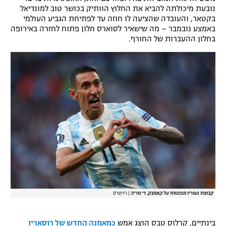
נובעת מיכולתה להביא את החלוץ הוותיק בכושר טוב למונדיאל
רשיון להקרנה פומבית לבית עסק
בקטאר, והעובדה שהציעה לו חוזה עד לפתיחת הגביע העולמי
באמצע נובמבר – מה שישאיר לסוארס חלון פתוח לחזרה באירופה
הצטרפות לחבילת הערוצים
בחלון ההעברות של החורף.
לוח דרושים – ג'ובנט
תגיות
המגזין
קבוצת נעוריו מפנטזת על קאמבק. די מריה
|
רויטרס
בינתיים, קרלוס טבס הוצג אמש
כמאמנה החדש של רוסאריו