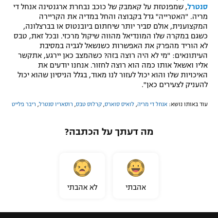
סנטרל
, שמפנטזת על קאמבק של כוכב נבחרת ארגנטינה אנחל די
מריה. "האטרייה" גדל בקבוצה והחל במדיה את הקריירה
המקצוענית, אולם סביר יותר שיחתום ביובנטוס או בברצלונה,
כשגם במקרה שלו המונדיאל מהווה שיקול מרכזי. ובכל זאת, טבס
לא הוריד מהפרק את האפשרות כשנשאל לגביה במסיבת
העיתונאים: "מי לא היה רוצה בזה? כשהמצב כאן יירגע, אתקשר
אליו ואשאל אותו כמה הוא רוצה לחזור. אנחנו יודעים את
האיכויות שלו והוא יכול לעזור לנו מאוד, בגלל הניסיון שהוא יכול
להעניק לצעירים כאן".
עוד באותו נושא:
אנחל די מריה
,
לואיס סוארס
,
קרלוס טבס
,
רוסאריו סנטרל
,
ריבר פלייט
מה דעתך על הכתבה?
אהבתי
לא אהבתי