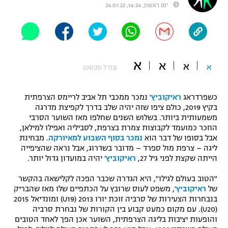
יום ראשון, 14:24, 24.07.22
"מחצית בשכונה" – פודקאסט
אופניים
ספורט מוטורי
משתתפים וזוכים בפרסים
א
א
א
א
(גודל טקסט)
כדורמים
תקנון משתתפים וזוכים בפרסים
טניס
פוטבול אמריקאי NFL
כשפרדראג
ראיקוביץ'
נמכר ממכבי תל אביב לריימס הצרפתית
תקנון עבור פעילות אלקטרה
בקיץ 2019, כולם ציפו שזה יהיה שלב בדרך לקפיצת מדרגה
גיימינג E-Sports
משמעותית ביותר. בשלוש השנים שחלפו מאז השוער הסרבי
בייסבול MLB
תקנון עבור פעילות ספורט 1 – "מרלן"
הוזכר כמועמד לקבוצות צמרת בצרפת, לסביליה ואפילו למילאן,
אבל בסופו של דבר הוא
נמכר בסוף השבוע למאיורקה.
מבחינת
ספורט אתגרי ואקסטרים
ליגה – צרפת מול ספרד – מדובר בשדרוג, אבל נראה שהציפייה
תנאי שימוש
הייתה שקצת לפני גיל 27,
ראיקוביץ'
יהיה במועדון גדול יותר.
אומנויות לחימה
"הטוב בעולם לגילו", היא הגדרה שכבר הפכה לקלישאה בהקשר
מדיניות פרטיות
של
ראיקוביץ'
, משפט לעוס שרובץ על הכתפיים שלו מאז שהבריק
גיימינג E-Sports
בנבחרות הצעירות של סרביה זוכת יורו 2013 (U19) ומונדיאל 2015
(U20). עם מקום כמעט קבוע בין הקורות של נבחרת סרביה
תקנון פעילות ספורט 1
והופעות יציבות בליגה הצרפתית, השוער אכן הפך לאחד הטובים