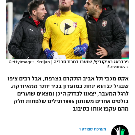
כדורסל נשים
נבחרת ישראל
יורוליג
ליגה ספרדית
טניס
VOD
מכבי תל אביב
מכבי חיפה
יורוקאפ
ליגה איטלקית
כדוריד
הפועל חולון
בית"ר ירושלים
רץ ברשת
ליגה צרפתית
כדורעף
הפועל ירושלים
מכבי תל אביב
ליגה הולנדית
שחייה
תוצאות
פרדראג ראיקוביץ', שוערנ בחרת סרביה
|
GettyImages, Srdjan
דני אבדיה
הפועל תל אביב
Stevanovic
ליגה טורקית
ג'ודו
אקס מכבי תל אביב התקדם בצרפת, אבל רבים ציפו
הפועל חיפה
לוח שידורים
שבגיל 27 הוא ינחת במועדון בכיר יותר ממאיורקה.
ליגה סינית
אגרוף
לרגל המעבר, יצאנו לבדוק היכן נמצאים שוערים
הפועל באר שבע
ליגה ברזילאית
בולטים אחרים משנתון 1995 וגילינו שלפחות חלק
ברחבה
ספורט אולימפי
מהם עקפו אותו בסיבוב
מכבי נתניה
ליגות נוספות
UFC
"מעל הליגה" – פודקאסט
בני יהודה
מערכת ספורט 1
היאבקות WWE