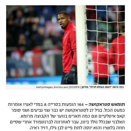
ככה נראה "הטוב בעולם לגילו". מניאן
|
אימג'בנק GettyImages, Enrico Locci
תומאש סטראקושה –
164 הופעות בסרייה A במדי לאציו אומרות
כמעט הכול. בגיל 27 לסטראקושה יש כבר שני גביעים ושני סופר
קאפ איטלקיים וגם כמה תארים בנוער של הקבוצה מרומא.
האלבני שבכלל נולד ביוון, עבר לאחרונה לברנטפורד אחרי שסיים
חוזה בלאציו והוא ינסה לתת פייט לבן גילו, דויד ראיה.