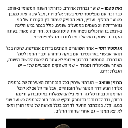
זאק סטפן –
שוער נבחרת ארה"ב, כדורגלן השנה המקומי ב-2018,
כבר זכה עם מנצ'סטר סיטי בשתי אליפויות, אבל עשה זאת כמובן
כשוער מחליף. ועדיין, הוא הספיק לעמוד בין הקורות של פפ
גווארדיולה 21 פעמים במפעלים שונים, כולל בגמר גביע הליגה
ב-2021 בו התכולים ניצחו את טוטנהאם 0:1. וזה יפה מאוד. בעונה
הקרובה ישחק כמושאל במידלסברו מהצ'מפיונשיפ.
אגוסטין רוסי –
אחד השוערים הטובים בדרום אמריקה, שזכה בכל
תואר אפשרי בארגנטינה עם בוקה ג'וניורס וכבר הוזמן לסגל
הנבחרת. המחסור בדרכון אירופי לא עוזר לו לצאת ליבשת הישנה,
מאחר שבאיטליה וספרד – שני השווקים הטבעיים שלו – יש
הגבלת זרים.
מרווין שוואב –
הגרמני שיחק בכל הנבחרות הצעירות של גרמניה
אליהן הגיע דרך הנוער של הופנהיים, אבל עד גיל 26 לא קיבל
הזדמנות בבונדסליגה. הוא בילהבהשאלות באוסנברוק ודינמו
דרזדן, נדד לברונדבי בדנמרק ובקיץ שעבר חזר לגרמניה כשוער שני
בפ.צ. קלן. בנובמבר הוזעק להרכב בגלל פציעה של טימו הורן ומאז
לא יצא ממנו – גם אחרי שהורן החלים.