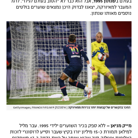
בעולם ב
שנתון 1995
, אבל הוא כבר לא "הטוב בעולם לגילו". לרגל
המעבר למאיורקה, יצאנו לבדוק היכן נמצאים שוערים בולטים
רשיון להקרנה פומבית לבית עסק
נוספים מאותו שנתון.
הצטרפות לחבילת הערוצים
לוח דרושים – ג'ובנט
תגיות
המגזין
הוזכר בהקשרים של קבוצות יותר בכירות ממאיורקה
|
אימג'בנק GettyImages, FRANCK FIFE/AFP
מייק מניאן –
ללא ספק בכיר השוערים ילידי 1995. עבר מליל
למילאן תמורת כ-15 מיליון יורו בקיץ שעבר וסייע לרוסונרי לזכות