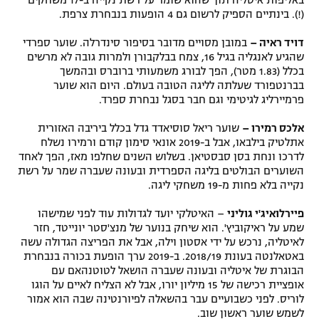
באליפות איטליה תוך שהוא שומר על רשת נקייה ב-17 משחקים
(!). בינתיים הספיק לרשום גם 4 הופעות בנבחרת צרפת.
דויד ראיה –
במובן מסויים מדובר בסיפור סינדרלה. שוער ספרדי
שהגיע לאנגליה בגיל 16, צמח בבלקבורן ולמרות גובה לא מרשים
בכלל (1.83 מטר), הפך לבורג משמעותי ברוברס ובהמשך
בברנטפורד שעלתה לליגה הטובה בעולם. היום הוא שוער
פרמיירליג לגיטימי וגם חבר בסגל נבחרת ספרד.
אלכס רמירו –
שוער ריאל סוסיאדד גדל בכלל ביריבה האזורית
אתלטיק בילבאו, אבל ב-2019 אונאי סימון קודם ורמירו נשלח
לדרכו ונחת בסן סבסטיאן. בשלוש השנים שחלפו מאז, הפך לאחד
השוערים הבולטים בליגה הספרדית ובעונה שעברה שמר על רשת
נקייה בלא פחות מ-19 משחקי ליגה.
פיירלואיג'י גוליני
– האיטלקי יועד לגדולות עוד לפני שמישהו
שמע על ראיקוביץ'. הוא שיחק בנוער של מנצ'סטר יונייטד, חזר
לאיטליה, נרכש על ידי אסטון וילה, אבל את הפריצה הגדולה עשה
באטאלנטה בעונת 2018/19. ב-2019 ערך הופעת בכורה בנבחרת
הבוגרת של איטליה ובעונה שעברה הושאל לטוטנהאם עם
אופציית רכישה של 15 מיליון יורו, אבל לא הצליח לאיים על הוגו
לוריס. לפני כשבועיים עבר בהשאלה לפיורנטינה שבה הוא אמור
לשמש שוער ראשון שוב.