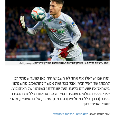
שמר על רשת נקייה ב-19 משחקי לה ליגה בעונה שעברה. רמירו
|
אימג'בנק GettyImages
ומה עם ישראל? אף אחד לא חשב שיהיה כאן שוער שמתקרב
לרמתו של ראיקוביץ', אבל בכל זאת אפשר להתאכזב מהשנתון.
בישראל אין שוערים בליגת העל שנולדתו בשנתון של ראיקוביץ'.
ילידי 1995 הבולטים שהגיחו במידה כזו או אחרת לליגת הבכירה
בעבר (בדרך כלל כמחליפים) הם מתן עמבר, טל בומשטיין, מהדי
זועבי ואביחי דהן.
עוד באותו נושא:
מייק מניאן
,
פרדראג ראיקוביץ'