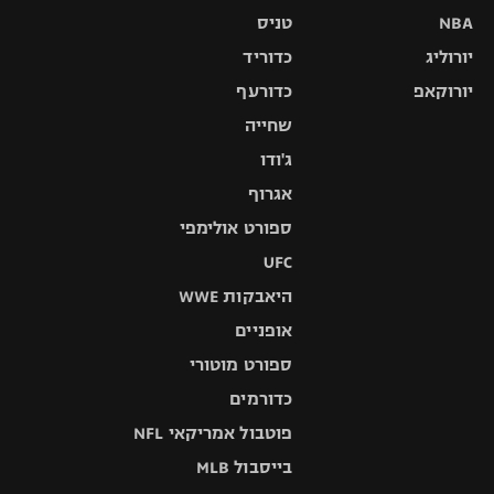
NBA
טניס
יורוליג
כדוריד
יורוקאפ
כדורעף
שחייה
ג'ודו
אגרוף
ספורט אולימפי
UFC
היאבקות WWE
אופניים
ספורט מוטורי
כדורמים
פוטבול אמריקאי NFL
בייסבול MLB