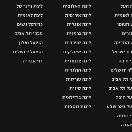
 העל
ליגת האלופות
ליגת ווינר סל
 לאומית
ליגה אירופית
ליגה לאומית
 הטוטו
ליגה אנגלית
כדורסל נשים
ונרים
ליגה גרמנית
מכבי תל אביב
 המדינה
ליגה ספרדית
הפועל חולון
ת ישראל
ליגה איטלקית
הפועל ירושלים
 חיפה
ליגה צרפתית
דני אבדיה
ר ירושלים
ליגה הולנדית
 תל אביב
ליגה טורקית
ל תל אביב
ליגה סינית
ל חיפה
ליגה ברזילאית
ל באר שבע
ליגות נוספות
 נתניה
יהודה