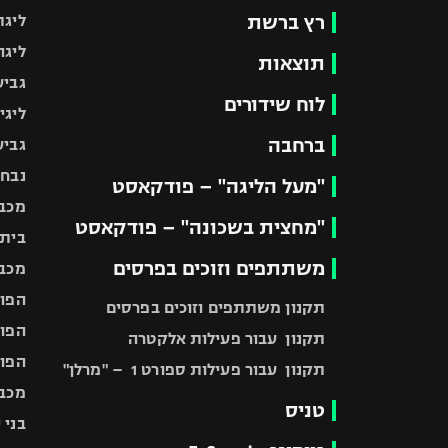
רץ ברשת
ליגת
ליגה
תוצאות
גביע
לוח שידורים
ליגי
ברחבה
גביע
נבחר
"מעל הליגה" – פודקאסט
מכבי
"מחצית בשכונה" – פודקאסט
בית"
משתתפים וזוכים בפרסים
מכבי
הפוע
תקנון משתתפים וזוכים בפרסים
הפוע
תקנון עבור פעילות אלקטרה
הפוע
תקנון עבור פעילות ספורט 1 – "מרלן"
מכבי
טניס
בני 