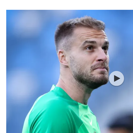
ל אביב
ליגה טורקית
תל אביב
ליגה סינית
חיפה
ליגה ברזילאית
באר שבע
ליגות נוספות
תניה
דה