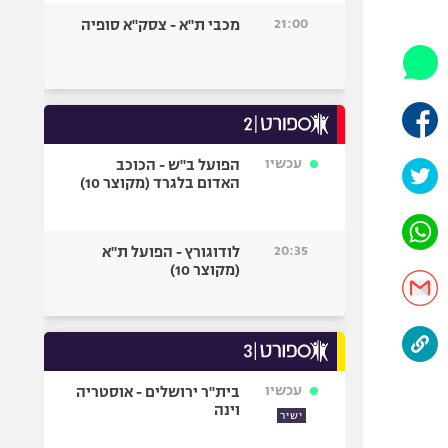
היאבקות WWE
21:00
מכבי ת"א - צסק"א סופיה
אופניים
ספורט מוטורי
כדורמים
פוטבול אמריקאי NFL
בייסבול MLB
עכשיו
הפועל ב"ש - הכוכב
האדום בלגרד (מקוצר 10)
ספורט אתגרי
ואקסטרים
אומנויות לחימה
20:35
לודוגורץ - הפועל ת"א
גיימינג E-Sports
(מקוצר 10)
עכשיו
בית"ר ירושלים - אוסטריה
וינה
ישיר