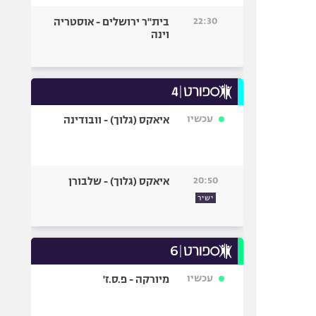
22:30
בית"ר ירושלים - אוסטריה
וינה
עכשיו
איאקס (גלוך) - וובודינה
20:50
איאקס (גלוך) - שלבורן
ישיר
עכשיו
מיורקה - פ.ס.ז'