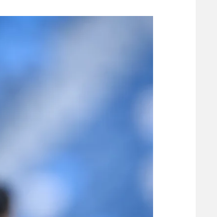
משתתפים וזוכים בפרסים
מכבי ת
הפועל 
תקנון משתתפים וזוכים בפרסים
הפועל 
תקנון עבור פעילות אלקטרה
הפועל 
תקנון עבור פעילות ספורט 1 – "מרלן"
מכבי נ
טניס
בני יהו
גיימינג E-Sports
תנאי שימוש
מדיניות פרטיות
תקנון פעילות ספורט 1
רשיון להקרנה פומבית לבית עסק
הצטרפות לחבילת הערוצים
לוח דרושים – ג'ובנט
תגיות