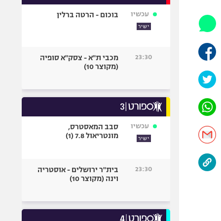
אופניים
עכשיו
בוכום - הרטה ברלין
ספורט מוטורי
ישיר
כדורמים
פוטבול אמריקאי NFL
23:30
מכבי ת"א - צסק"א סופיה
(מקוצר 10)
בייסבול MLB
ספורט אתגרי
ואקסטרים
אומנויות לחימה
גיימינג E-Sports
עכשיו
סבב המאסטרס,
מונטריאול 7.8 (1)
ישיר
23:30
בית"ר ירושלים - אוסטריה
וינה (מקוצר 10)