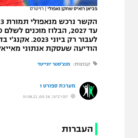
פביאן רואיס שחקן נאפולי
|
רויטרס
לעבור רק ביוני 
הודיעה שעסקת אנתוני מאייא
קבוצות:
מנצ'סטר יונייטד
מערכת ספורט 1
יום רביעי, 00:26, 31.08.22
העברות