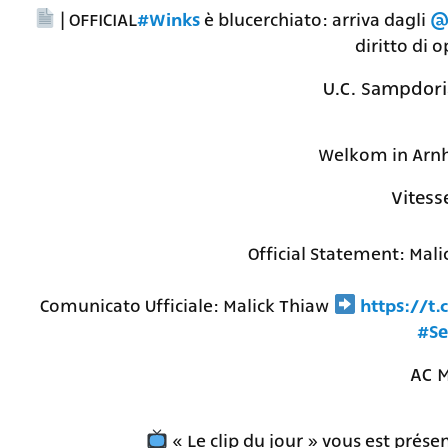
| OFFICIAL
#Winks
è blucerchiato: arriva dagli
@S
diritto di 
Welkom in Arn
Official Statement: Mal
Comunicato Ufficiale: Malick Thiaw
https://t
#Se
« Le clip du jour » vous est prés