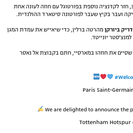
בן ה-33, חזר לקדנציה נוספת בפורטוגל עם חוזה לעונה אחת
קה ועבר בקיץ שעבר לפורטונה סיטארד ההולנדית.
ריק ביורקן
מהרטה ברלין, כדי שיאייש את עמדת המגן
מנצ'סטר יונייטד.
 הבלם הספרדי בן ה-32 שסיים את חוזהו במארסיי, חתם בקבוצת אל נאסר
#Welc
We are delighted to announce the p