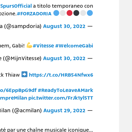
pursOfficial
a titolo temporaneo con
opzione.
#FORZADORIA
August 30, 2022
— U.C. Sampdoria (@sampdoria)
hem, Gabi!
#Vitesse
#WelcomeGabi
August 30, 2022
— Vitesse (@MijnVitesse)
ick Thiaw
https://t.co/HRB54Nfwx6
.co/6EppBpG9df
#ReadyToLeaveAMark
mpreMilan
pic.twitter.com/FrJk1yl5TT
August 29, 2022
— AC Milan (@acmilan)
enté par une chaîne musicale iconique…