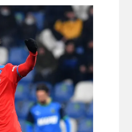
הפועל 
תקנון משתתפים וזוכים בפרסים
הפועל 
תקנון עבור פעילות אלקטרה
הפועל 
תקנון עבור פעילות ספורט 1 – "מרלן"
מכבי נ
טניס
בני יהו
גיימינג E-Sports
תנאי שימוש
מדיניות פרטיות
תקנון פעילות ספורט 1
רשיון להקרנה פומבית לבית עסק
הצטרפות לחבילת הערוצים
לוח דרושים – ג'ובנט
תגיות
המגזין