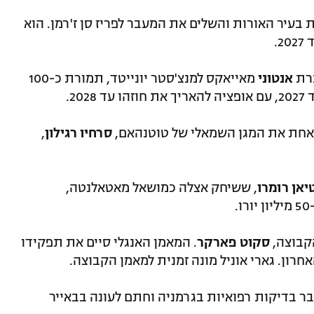
ר הספרדי פביאן רואיס בן ה-26 נחת בעיר האורות והשלים את המעבר לפריז סן ז'רמן. הוא
ברת
אנטוני
מאייאקס למנצ'סטר יונייטד, תמורת כ-100
20.
אחת את המגן השמאלי של טוטנהאם,
סרחיו רגילון
,
יאן רומרו
, ששיחק אצלה כמושאל מאטאלנטה,
הקבוצה,
סקוט פארקר
. המאמן האנגלי סיים את תפקידו
בר בדיקות רפואיות בגרמניה וחתם לעונה בבאייר