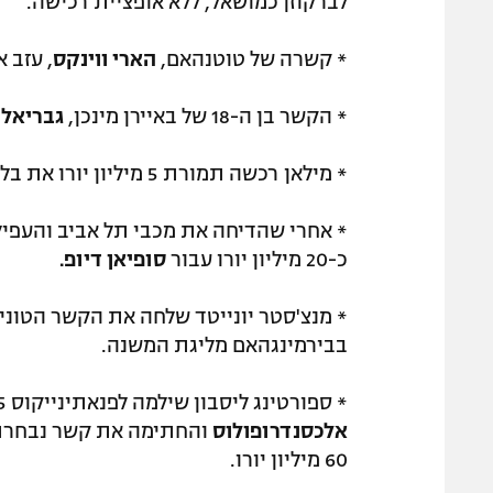
לברקוזן כמושאל, ללא אופציית רכישה.
* קשרה של טוטנהאם,
הארי ווינקס
, עזב 
* הקשר בן ה-18 של באיירן מינכן,
גבריאל ו
* מילאן רכשה תמורת 5 מיליון יורו את בלם שאלקה,
* אחרי שהדיחה את מכבי תל אביב והעפיל
כ-20 מיליון יורו עבור
סופיאן דיופ.
* מנצ'סטר יונייטד שלחה את הקשר הטוני
בבירמינגהאם מליגת המשנה.
* ספורטינג ליסבון שילמה לפנאתינייקוס 4.5 מיליון יורו עבור 70 אחוזים מהכרטיס של
אלכסנדרופולוס
60 מיליון יורו.