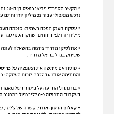
* הקש
נרכש מנאפולי עבור 23 מיליון יורו וחתם עד 2027.
* עסקת הענק הפכה רשמית: סוכמה הע
מיליון יורו לפי דיווחים. שחקן הכנף סגר עד 2027, עם אופציה להאריך את חוזהו עד 28
* אתלטיקו מדריד צירפה בהשאלה לעונה 
ששיחק בגדל בריאל מדריד.
* טוטנהאם מימשה את האופציה על
כריסט
והחתימה אותו עד 2027. סכום העסקה: כ-50 מיליון יורו.
* בורנמות' הודיעה על פיטוריו של מאמן 
בעקבות התבוסה 0:9 לליברפול במחזור האחרון. גארי אוניל מונה זמנית למאמן הקבוצה.
*
קאלום הדסון-אודוי
, קשרה של צ'לסי, ע