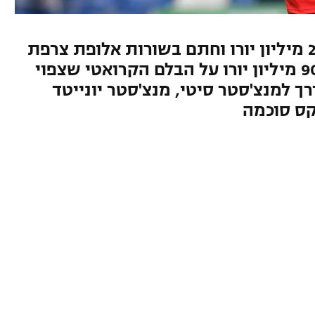
הקשר נרכש מנאפולי תמורת 23 מיליון יורו וחתם בשורות אלופת צרפת
עד 2027, הבלוז מוכנים לשלם 90 מיליון יורו על הבלם הקרואטי שצפוי
2023. אקנג'י בדרך למנצ'סטר סיטי, מנצ'סטר יונייטד
קס סוכמה