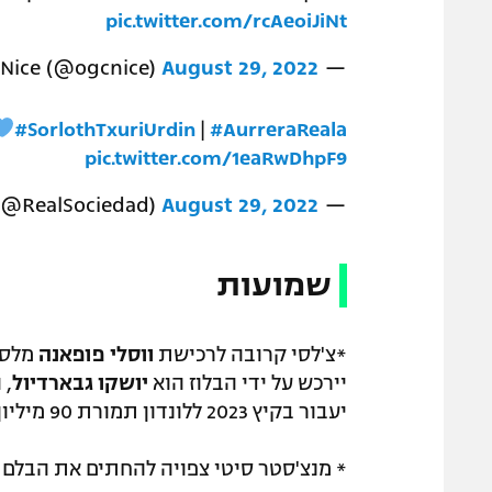
pic.twitter.com/rcAeoiJiNt
August 29, 2022
— OGC Nice (@ogcnice)
#SorlothTxuriUrdin
|
#AurreraReala
pic.twitter.com/1eaRwDhpF9
August 29, 2022
— Real Sociedad Fútbol (@RealSociedad)
שמועות
*צ'לסי קרובה לרכישת
ווסלי פופאנה
יירכש על ידי הבלוז הוא
יושקו גבארדיול
יעבור בקיץ 2023 ללונדון תמורת 90 מיליון יורו.
* מנצ'סטר סיטי צפויה להחתים את הבלם