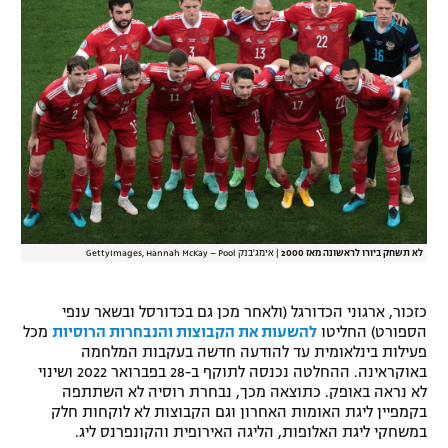
רשיון להקרנה פומבית לבית עסק
הצטרפות לחבילת הערוצים
לוח דרושים – ג'ובנט
תגיות
המגזין
לא תשחק ביורו לראשונה מאז 2000
|
אימג'בנק GettyImages, Hannah McKay – Pool
כזכור, ארגוני הכדורגל (ולאחר מכן גם בכדורסל ובשאר ענפי
הספורט) החליטו
להשעות את הקבוצות והנבחרות הרוסיות
מכל
פעילות בינלאומית עד להודעה חדשה בעקבות המלחמה
באוקראינה. ההחלטה נכנסה לתוקף ב-28 בפברואר 2022 ושינוי
לא נראה באופק. כתוצאה מכך, נבחרת רוסיה לא השתתפה
בקמפיין ליגת האומות האחרון וגם הקבוצות לא לוקחות חלק
במשחקי ליגת האלופות, הליגה האירופית והקונפרנס ליג.