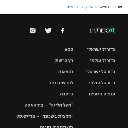
עוד באותו נושא:
יורו 2024
,
נבחרת רוסיה
כדורגל ישראלי
VOD
כדורגל עולמי
רץ ברשת
ליגת העל
כדורסל ישראלי
תוצאות
ליגת
ליגה לאומית
האלופות
כדורסל עולמי
לוח שידורים
ליגת ווינר
סל
גביע הטוטו
ענפים נוספים
ברחבה
ליגה
NBA
אירופית
"מעל הליגה" – פודקאסט
ליגה לאומית
ליגיונרים
טניס
יורוליג
ליגה אנגלית
"מחצית בשכונה" – פודקאסט
כדורסל נשים
גביע המדינה
כדוריד
יורוקאפ
ליגה גרמנית
משתתפים וזוכים