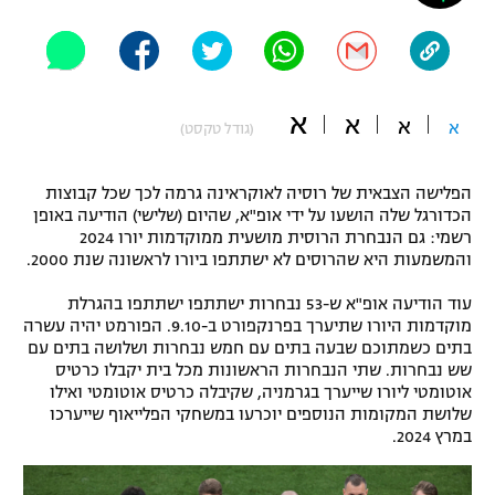
"מחצית בשכונה" – פודקאסט
אופניים
ספורט מוטורי
משתתפים וזוכים בפרסים
א
א
א
א
(גודל טקסט)
כדורמים
תקנון משתתפים וזוכים בפרסים
טניס
הפלישה הצבאית של רוסיה לאוקראינה גרמה לכך שכל קבוצות
פוטבול אמריקאי NFL
הכדורגל שלה הושעו על ידי אופ"א, שהיום (שלישי) הודיעה באופן
תקנון עבור פעילות אלקטרה
רשמי: גם הנבחרת הרוסית מושעית ממוקדמות יורו 2024
גיימינג E-Sports
בייסבול MLB
והמשמעות היא שהרוסים לא ישתתפו ביורו לראשונה שנת 2000.
תקנון עבור פעילות ספורט 1 – "מרלן"
עוד הודיעה אופ"א ש-53 נבחרות ישתתפו ישתתפו בהגרלת
ספורט אתגרי ואקסטרים
מוקדמות היורו שתיערך בפרנקפורט ב-9.10. הפורמט יהיה עשרה
תנאי שימוש
בתים כשמתוכם שבעה בתים עם חמש נבחרות ושלושה בתים עם
אומנויות לחימה
שש נבחרות. שתי הנבחרות הראשונות מכל בית יקבלו כרטיס
אוטומטי ליורו שייערך בגרמניה, שקיבלה כרטיס אוטומטי ואילו
מדיניות פרטיות
שלושת המקומות הנוספים יוכרעו במשחקי הפלייאוף שייערכו
גיימינג E-Sports
במרץ 2024.
תקנון פעילות ספורט 1