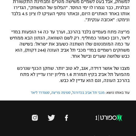
למשחק, אבל בעט לשמיים משישה מטרים ומבחינת התקשורת
הבלגית, כבר נגמרו לו ימי החסד. "הפלופ של המשחק", הגדירו
אותו באחד האתרים היום, ובאתר נוסף העניקו לו ציון 4.5 בלבד
ונימקו: "אכזבה ענקית".
פריצה פתח פעמיים בלבד בהרכב, וערך עד כה 14 הופעות במדי
ליאז', רובן כאמור כמחליף. רק לשם השוואה, הנתון הבא ממחיש
עד כמה המומנטום שלו השתנה כשעזב את ישראל: בשישה
משחקים רשמיים במדי מכבי תל אביב העונה (244 דקות), הוא
כבש שלושה שערים ובישל אחד.
מצבו של אושר דוידה, אגב, לא טוב יותר. שחקן הכנף שנרכש
מהפועל תל אביב בקיץ תמורת 1.6 מיליון יורו עדיין לא פתח
בהרכב העונה, וגם הוא עדיין לא כבש.
עוד באותו נושא:
מכבי תל אביב בכדורגל
,
סטיפה פריצה
,
סטנדרד ליאז'