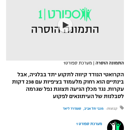
כדורסל נשים
נבחרת ישראל
יורוליג
ליגה ספרדית
טניס
VOD
מכבי תל אביב
מכבי חיפה
יורוקאפ
ליגה איטלקית
כדוריד
הפועל חולון
בית"ר ירושלים
רץ ברשת
ליגה צרפתית
כדורעף
הפועל ירושלים
מכבי תל אביב
ליגה הולנדית
שחייה
תוצאות
דני אבדיה
התמונה הוסרה
|
מערכת ספורט1
הפועל תל אביב
ליגה טורקית
ג'ודו
הקרואטי הנודד קיווה לתקוע יתד בבלגיה, אבל
הפועל חיפה
לוח שידורים
בינתיים הוא רחוק מלעמוד בציפיות עם 238 דקות
ליגה סינית
אגרוף
עקרות. נגד מכלן הגיעה תצוגת נפל שגרמה
הפועל באר שבע
לסבלנות של העיתונאים לפקוע
ליגה ברזילאית
ברחבה
ספורט אולימפי
מכבי נתניה
קבוצות:
מכבי תל אביב
סטנדרד ליאז'
ליגות נוספות
UFC
"מעל הליגה" – פודקאסט
בני יהודה
מערכת ספורט 1
היאבקות WWE