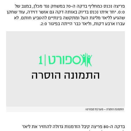
פריצה נכנס כמחליף בדקה ה-70 במשחק נגד מכלן, במצב של
רשיון להקרנה פומבית לבית עסק
0:0. יחד איתו נכנס בדיוק באותה דקה גם אושר דוידה, עוד שחקן
שהגיע לליאז' מליגת העל ומתקשה בינתיים להטביע חותם. לא
הצטרפות לחבילת הערוצים
עברו ארבע דקות, וליאז' כבר הייתה בפיגור 2:0.
לוח דרושים – ג'ובנט
תגיות
המגזין
התמונה הוסרה – מערכת ספורט1
בדקה ה-80 פריצה קיבל הזדמנות גדולה להחזיר את ליאז'