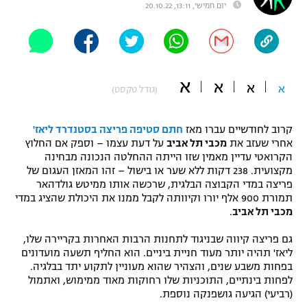
יום חמישי, 13:11, 20.10.22
"מחצית בשכונה" – פודקאסט
אופניים
ספורט מוטורי
משתתפים וזוכים בפרסים
א
א
א
א
(גודל טקסט)
כדורמים
תקנון משתתפים וזוכים בפרסים
טניס
פוטבול אמריקאי NFL
קרוב לחודשיים עברו מאז
חתם סטיפה פריצה בסטנדרד ליאז'
תקנון עבור פעילות אלקטרה
אחרי שעזב את
מכבי תל אביב
על דעת עצמו – וספק אם החלוץ
גיימינג E-Sports
הקרואטי עדיין מאמין שזו הייתה ההחלטה הנכונה מבחינה
בייסבול MLB
תקנון עבור פעילות ספורט 1 – "מרלן"
מקצועית. 238 דקות ללא שער או בישול – זהו המאזן העגום של
פריצה במדי הקבוצה הבלגית, שרכשה אותו ממיטש גולדהאר
ספורט אתגרי ואקסטרים
תמורת 900 אלף יורו וקיוותה לקבל ממנו את היכולת שהציג במדי
תנאי שימוש
מכבי תל אביב
.
אומנויות לחימה
גם פריצה קיווה שבניגוד לתחנות הרבות האחרות בקריירה שלו,
מדיניות פרטיות
ליאז' תהיה יותר מעוד חניית ביניים. הוא החליף תשעה מועדונים
גיימינג E-Sports
בפחות משבע שנים, והצהיר שהוא מעוניין לתקוע יתד בבלגיה.
לפחות בינתיים, התוכניות שלו רחוקות מאוד ממימוש, ואתמול
תקנון פעילות ספורט 1
(רביעי) הגיעה גושפנקה נוספת.