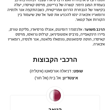
בעמדת המגן הימני. קשרה של ברייטון, מויסס קאיסדו, יעלה
בקישור של הנבחרת הדרום אמריקאית, כשבהתקפה אנר ולנסיה
ורומאריו איבארה ינסו להכניע את סעד אל שיב שיעמוד בין
הקורות אצל קטאר.
הרכב משוער:
אלכסנדר דומינגס, אנג'לו פרסיאדו, פליקס טורס,
פיירו הינקאפייה, פרביס אסטופיניאן, קרלוס גרואסו, מויסס
קאיסדו, חוסה סיפואנטס, גונסאלו פלאטה, אנר ולנסיה, רומאריו
איבארה.
הרכבי הקבוצות
שופט:
דניאלה אורסאטו (איטליה)
איצטדיון:
אל בית (אל חור)
קטאר