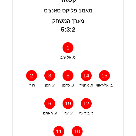
מאמן: פליקס סאנצ'ס
מערך המשחק
5:3:2
1
ס. אל שיב
2
3
5
14
15
ב. אל-ראווי
ח. אחמד
ט. סלמן
ע. חסן
רו רו
6
19
12
ק. בודיעף
ע. עלי
ע. חאתם
11
10