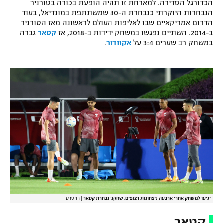
הכדורגל הסדירה. למארחת זו תהיה הופעת בכורה בטורניר
רשיון להקרנה פומבית לבית עסק
הנבחרות היוקרתי כנבחרת ה-80 שמשתתפת במונדיאל, בעוד
הדרום אמריקאיים שבו לאליפות העולם לראשונה מאז הטורניר
ב-2014. השתיים נפגשו במשחק ידידות ב-2018, אז
קטאר
גברה
הצטרפות לחבילת הערוצים
במשחק רב שערים 3:4 על
אקוודור
.
לוח דרושים – ג'ובנט
תגיות
המגזין
יגיעו למשחק אחרי ארבעה ניצחונות רצופים. שחקני נבחרת קטאר
|
רויטרס
קטאר