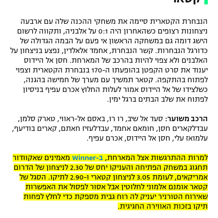
הנבחרת הקטארית סיימה את משחקי ההכנה שלה עם ארבעה
ניצחונות רצופים כשהאחרון היה 0:1 על אלבניה, ותקווה לרשום
הישג דומה גם במשחקה הראשון אי פעם על הבמה הגדולה של
כדורגל הנבחרות. קשר הנבחרת, אחמד אלאלדין, נפצע בניצחון על
האלבנים ולא צפוי להיות בהרכב של המארחת. חסן אל היידוס
יענוד את סרט הקפטן בהופעתו ה-170 בנבחרת הקטארית וצפוי
לפתוח בהתקפה. קטאר תמשיך עם מערך של חמישה בהגנה,
כשלצידו של אל היידוס אמור לעלות החלוץ אכרם עפיף בניסיון
לפתוח את שלב הבתים ברגל ימין.
הרכב משוער:
סעד אל שיב, רו רו, באסם אל-ראווי, טארק סלמן,
עבדלקארים חסן, חומאם אחמד, עבדלעזיז חאתם, קארים בודיעף,
עלמואז עלי, חסן אל היידוס, אכרם עפיף.
למרות ההתרגשות אצל המארחת,
ב-Winner
מאמינים שאקוודור
תחגוג במשחק הפתיחה והעניקו יחס של 2.30 לניצחון של הדרום
אמריקאים, לעומת 3.05 לניצחון קטארי ו-2.90 לתיקו. הסגל של
קטאר אומנם אלמוני לחלוטין אבל אסור לפסול את האפשרות
שאירוח הטורניר יעניק לה רוח גבית מספקת כדי לחלץ לפחות
תיקו בזכות האווירה החגיגית.