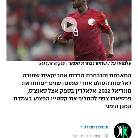
כדורסל נשים
נבחרת ישראל
יורוליג
ליגה ספרדית
טניס
VOD
מכבי תל אביב
מכבי חיפה
יורוקאפ
ליגה איטלקית
כדוריד
הפועל חולון
בית"ר ירושלים
רץ ברשת
ליגה צרפתית
כדורעף
הפועל ירושלים
מכבי תל אביב
ליגה הולנדית
שחייה
תוצאות
עלמואז עלי, שחקן נבחרת קטאר
|
GettyImages
דני אבדיה
הפועל תל אביב
ליגה טורקית
המארחת והנבחרת הדרום אמריקאית שחזרה
ג'ודו
הפועל חיפה
לאליפות העולם אחרי שמונה שנים ייפתחו את
לוח שידורים
ליגה סינית
מונדיאל 2022. אלאלדין בספק אצל סאנצ'ס,
אגרוף
הפועל באר שבע
פרסיאדו צפוי להחליף את קסטייו הפצוע בעמדת
ליגה ברזילאית
ברחבה
המגן הימני
ספורט אולימפי
מכבי נתניה
ליגות נוספות
UFC
"מעל הליגה" – פודקאסט
בני יהודה
מערכת ספורט 1
היאבקות WWE
שבת, 19:51, 19.11.22