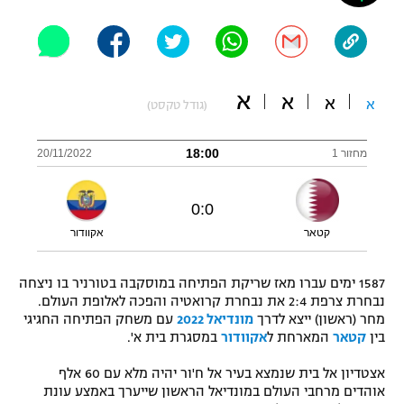
"מחצית בשכונה" – פודקאסט
אופניים
ספורט מוטורי
משתתפים וזוכים בפרסים
א
א
א
א
(גודל טקסט)
כדורמים
תקנון משתתפים וזוכים בפרסים
טניס
18:00
מחזור 1
20/11/2022
פוטבול אמריקאי NFL
תקנון עבור פעילות אלקטרה
גיימינג E-Sports
0
:
0
בייסבול MLB
תקנון עבור פעילות ספורט 1 – "מרלן"
קטאר
אקוודור
ספורט אתגרי ואקסטרים
תנאי שימוש
1587 ימים עברו מאז שריקת הפתיחה במוסקבה בטורניר בו ניצחה
אומנויות לחימה
נבחרת צרפת 2:4 את נבחרת קרואטיה והפכה לאלופת העולם.
מחר (ראשון) ייצא לדרך
מונדיאל 2022
עם משחק הפתיחה החגיגי
מדיניות פרטיות
בין
קטאר
המארחת ל
אקוודור
במסגרת בית א'.
גיימינג E-Sports
אצטדיון אל בית שנמצא בעיר אל ח'ור יהיה מלא עם 60 אלף
תקנון פעילות ספורט 1
אוהדים מרחבי העולם במונדיאל הראשון שייערך באמצע עונת