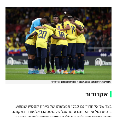
מונדיאל ראשון מאז 2014. שחקני נבחרת אקוודור
|
רויטרס
אקוודור
בצד של אקוודור גם סבלו מפציעתו של ביירון קסטייו שנפצע
ב-0:0 מול עיראק ונגרע מהסגל של גוסטאבו אלפארו. במקומו,
זומנו רוברט ארבולדה ואנג'לו פרסיאדו שצפוי לפתוח בהרכב