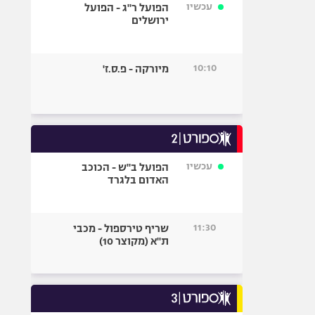
עכשיו
הפועל ר"ג - הפועל
ירושלים
10:10
מיורקה - פ.ס.ז'
עכשיו
הפועל ב"ש - הכוכב
האדום בלגרד
11:30
שריף טירספול - מכבי
ת"א (מקוצר 10)