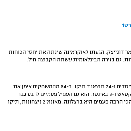
ט1
שחטאר דונייצק. הגעתו לאוקראינה שינתה את יחסי הכוחות
רות. גם בזירה הבינלאומית עשתה הקבוצה חיל.
מאזנו בליגת האלופות: 35 ניצחונות, 40 הפסדים ו-24 תוצאות תיקו. ב-64 מהמשחקים אימן את
שחטאר דונייצק, 24 בגלאטסראיי, 6 בבשיקטאש ו-3 באינטר. הוא גם העפיל פעמיים לרבע גבר
הצ'מפיונס. מעניין כי הקבוצה אותה פגש הכי הרבה פעמים היא ברצלונה. מאזנו? 2 ניצחונות, תיקו