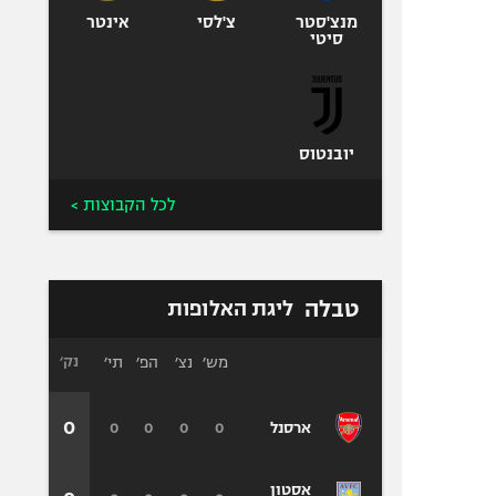
מנצ'סטר
צ'לסי
אינטר
סיטי
יובנטוס
לכל הקבוצות >
טבלה
ליגת האלופות
מש׳
נצ׳
הפ׳
תי׳
נק׳
0
0
0
0
0
ארסנל
אסטון