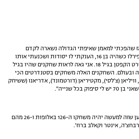
אז שהפכתי למאמן שאיפתי הגדולה נשארה לקדם
שחקנים צעירים. כך קידמתי את אנדראה פירלו כשהיה בן 16, הענקתי לו יסודות ושכנעתי אותו
להאמין בעצמו. לגיאורגי חאג'י נתתי את סרט הקפטן בגיל 18. אני גאה לראות שחקנים שהיו בגיל
ירופה ובעולם. השחקנים האלה משחקים בסטנדרטים הכי
 וויליאן (צ'לסי), מקטיריאן (דורטמונד), אדריאנו (ששיחק
 בכל שנייה".
אגב, לוצ'סקו התלונן באופ"א שהם טען וטען שזה למעשה יהיה משחקו ה-126 באלופות ו-26 מהם
חצ'ה, אינטר וקאלב ברוז'.