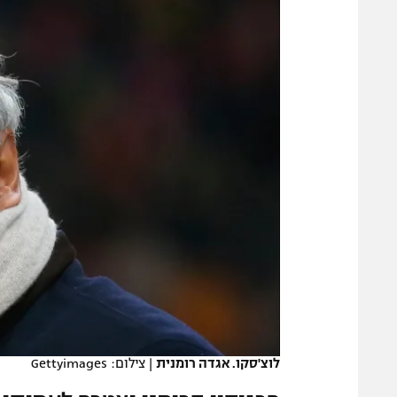
משתתפים וזוכים בפרסים
מכבי ת
הפועל 
תקנון משתתפים וזוכים בפרסים
הפועל 
תקנון עבור פעילות אלקטרה
הפועל 
תקנון עבור פעילות ספורט 1 – "מרלן"
מכבי נ
טניס
בני יהו
גיימינג E-Sports
תנאי שימוש
מדיניות פרטיות
תקנון פעילות ספורט 1
רשיון להקרנה פומבית לבית עסק
הצטרפות לחבילת הערוצים
לוח דרושים – ג'ובנט
לוצ'סקו. אגדה רומנית
|
צילום: Gettyimages
תגיות