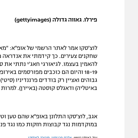
פירלו. גאווה גדולה (gettyimages)
לוצ'סקו אמר לאתר הרשמי של אופ"א: "מ
18-19 והיום הם כוכבים מפורסמים בא
גבוהים ואציין רק בודדים פרננדיניו (סיטי),
באיטליה) ודאגלס קוסטה (באיירן). למרות שאני בן 70 יש לי סיפוק
במוקדמות נגד קבוצות חזקות כמו נגד פנרב
עוד באותו נושא:
אלכס פרגוסון
,
מירצ'ה לוצ'סקו