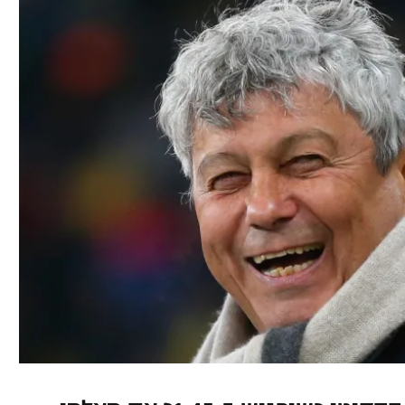
ל אביב
ליגה טורקית
תל אביב
ליגה סינית
חיפה
ליגה ברזילאית
באר שבע
ליגות נוספות
תניה
דה