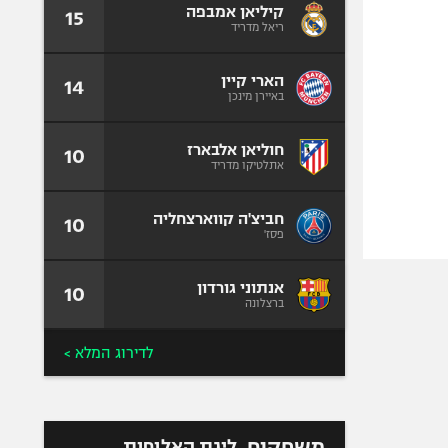
קיליאן אמבפה
15
ריאל מדריד
הארי קיין
14
באיירן מינכן
חוליאן אלבארז
10
אתלטיקו מדריד
חביצ'ה קווארצחליה
10
פסז'
אנתוני גורדון
10
ברצלונה
לדירוג המלא >
משחקים
ליגת האלופות