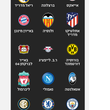
אייאקס
ברצלונה
ריאל מדריד
אתלטיקו
ולנסיה
באיירן מינכן
מדריד
בורוסיה
ר.ב. לייפציג
באייר
דורטמונד
לברקוזן 04
אטאלנטה
נאפולי
ליברפול