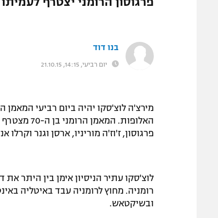
פרגוסון הרומני יצטרף לעמיתו הסקוטי כ
המגזין
בנו דוד
יום רביעי, 14:15, 21.10.15
האלופות. המא
פרגוסון, ז'וז'ה מוריניו, ארסן וגנר וקרלו אנצ
לוצ'סקו עתיר הניסיון אימן בין היתר את
רומניה. מחוץ לרומניה עבד באיטליה באינ
ובשיקטאש.