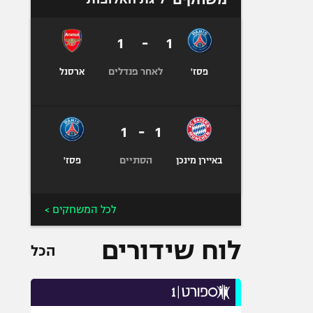
1
-
1
לאחר פנדלים
פסז'
ארסנל
1
-
1
הסתיים
באיירן מינכן
פסז'
לכל המשחקים >
לוח שידורים
הכל