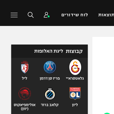
וצאות
לוח שידורים
כדורסל עולמי
ענפים נוספים
קבוצות
ליגת האלופות
NBA
טניס
יורוליג
כדוריד
יורוקאפ
כדורעף
שחייה
גלאטסראיי
פריז סן ז'רמן
ליל
ג'ודו
אגרוף
ספורט אולימפי
ליון
קלאב ברוז'
אולימפיאקוס
UFC
(יוון)