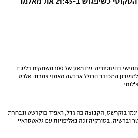
שיפגוש ב-21:45 את מאלמו
מירצ'ה לוצ'סקו יהיה ביום רביעי המאמן החמישי בהיסטוריה עם מאזן של 100 משחקים בליגת
מן הרומני בן ה-70 מצטרף למועדון המכובד הכולל ארבעה מאמני צמרת: אלכס
'לוטי.
 דינמו בוקרשט, הקבוצה בה גדל, ראפיד בוקרשט ונבחרת
טר וברשיה. בטורקיה זכה באליפויות עם גלאטסראיי