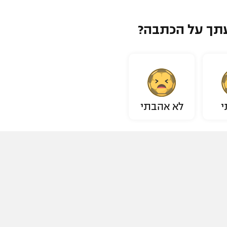
תך על הכתבה?
י
לא אהבתי