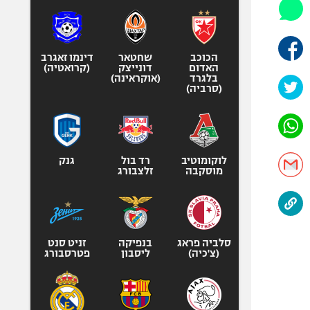
היאבקות WWE
אופניים
ספורט מוטורי
הכוכב
שחטאר
דינמו זאגרב
כדורמים
האדום
דונייצק
(קרואטיה)
בלגרד
(אוקראינה)
פוטבול אמריקאי NFL
(סרביה)
בייסבול MLB
ספורט אתגרי
ואקסטרים
לוקומוטיב
רד בול
גנק
אומנויות לחימה
מוסקבה
זלצבורג
גיימינג E-Sports
סלביה פראג
בנפיקה
זניט סנט
(צ'כיה)
ליסבון
פטרסבורג