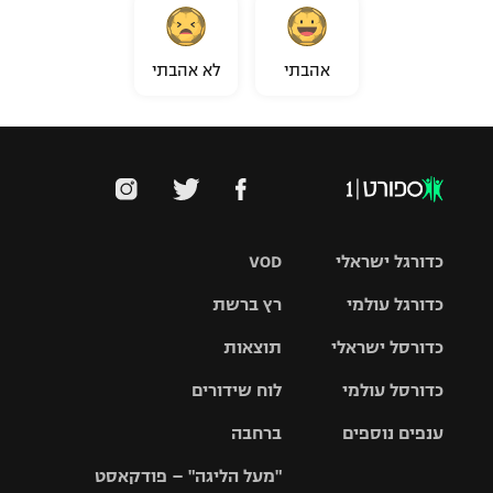
אהבתי
לא אהבתי
כדורגל ישראלי
VOD
כדורגל עולמי
רץ ברשת
ליגת העל
כדורסל ישראלי
תוצאות
ליגת
ליגה לאומית
האלופות
כדורסל עולמי
לוח שידורים
ליגת ווינר
סל
גביע הטוטו
ענפים נוספים
ברחבה
ליגה
NBA
אירופית
"מעל הליגה" – פודקאסט
ליגה לאומית
ליגיונרים
טניס