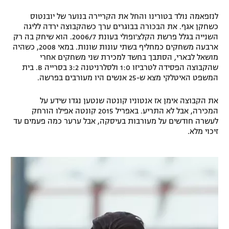
רשיון להקרנה פומבית לבית עסק
לנזפאמה נולד בטורינו והחל את הקריירה בנוער של יובנטוס
כשחקן אגף. את הבכורה בבוגרים ערך כשהקבוצה ירדה לליגה
השנייה בגלל פרשת הקלצ'ופולי בעונת 2006/7. הוא שיחק בה רק
הצטרפות לחבילת הערוצים
ארבעה משחקים כמחליף בשתי עונות שונות. במאי 2008, כשהיה
מושאל לבארי, הסתבך בחשד למכירת שני משחקים אחרי
לוח דרושים – ג'ובנט
שהקבוצה הפסידה לטרביזו 1:0 ולסלרניטנה 3:2 בסרייה B. בית
המשפט האיטלקי מצא ש-25 אנשים היו מעורבים בפרשה.
תגיות
את הקבוצה אימן אז אנטוניו קונטה שנטען נגדו שידע על
המגזין
המכירה, אבל לא התריע. באפריל 2015 קונטה אפילו הורחק
לעשרה חודשים על מעורבות בעיסקה, אבל ערער כמה פעמים עד
זיכוי מלא.