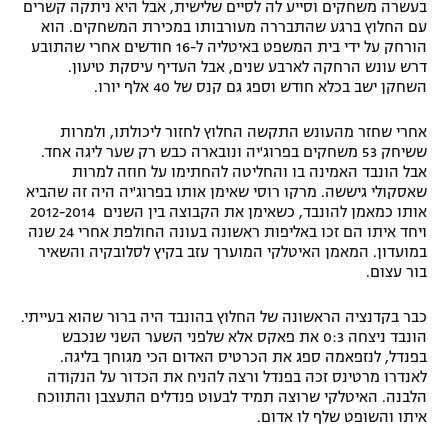
בעשרה משחקים וסייע לה לסיים שלישית, אבל היא ניתקה קשרים
עם החלוץ ברגע שהתבררה מעורבותו במכירת המשחקים. הוא
הורחק על ידי בית המשפט באיטליה ל-16 חודשים אחרי שהתובע
דרש עונש הרחקה לארבע שנים, אבל העדיף עיסקת טיעון.
השחקן ישב בכלא חודש וספג גם קנס של 40 אלף יורו.
אחרי שחזר מהעונש התקשה החלוץ לחזור ליכולתו, ולמרות
ששיחק 53 משחקים בפרוג'יה ונובארה כבש רק שער ליגה אחד.
אבל הונבד האמינה בו והחליטה להחתימו על חוזה למרות
שאסקולי גיששה. מרקו רוסי שאימן אותו בפרוג'יה היה זה שהביא
אותו כמאמן להונבד, כשאימן את הקבוצה בין השנים 2012-2014
ויחד איתו הם זכו באליפות ראשונה בעונה החולפת אחרי 24 שנה
במועדון. המאמן האיטלקי המוערך עזב בקיץ לסלובקיה והשאיר
בור עצום.
כבר בקדנציה הראשונה של החלוץ בהונבד היה ברור שהוא בעייתי.
הונבד ניצחה 0:3 את פאקס אלא שלפני השער השני שנכבש
בפנדל, לנזפאמה ספג את הכרטיס האדום הכי מגוחך בליגה.
לאנדרו מרטינס זכה בפנדל ורצה להניח את הכדור על הנקודה
הלבנה. האיטלקי שרוצה תמיד לבעוט פנדלים התעצבן והתווכח
איתו והשופט שלף לו אדום.