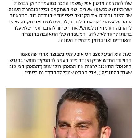
שלו להתקפה מרטון אפל (ששמו הוזכר כמועמד לחזק קבוצות
ישראליות) שכבש 16 שערים. שני השחקנים נכללו בנבחרת העונה
של הליגה והובילו את הקבוצה לאליפות שהוגדרה כנס. לנזפאמה
אומר על עצמו: "אני אוהב לכדרר, לכבוש ולנצח ואני מקווה שיהיו
לי הרבה הזדמנויות לשחק". אחרי שחזר להונבד אמר שלא עלה
בדעתו לחזור לאיטליה. "המשפחה שלי התאהבה בהונגריה
והאוהדים ואני ברומן מתחילת העונה".
כעת הוא הגיע למצב הכי אופטימלי בקבוצה אחרי שהמאמן
ההולנדי החדש אריק ואן דר מייר העניק לו תפקיד חופשי במגרש.
הוא אולי התאכזב לראות את המאמן רוסי עוזב ("המאמן הכי טוב
שעבד בהונגריה"), אבל החליט שיוכל להסתדר גם בלעדיו.