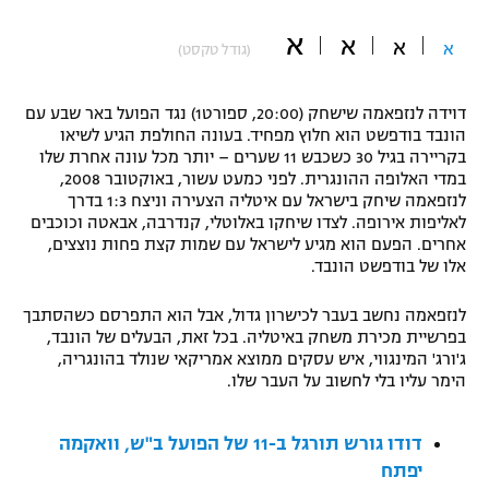
"מחצית בשכונה" – פודקאסט
א
א
אופניים
א
א
(גודל טקסט)
ספורט מוטורי
משתתפים וזוכים בפרסים
דוידה לנזפאמה שישחק (20:00, ספורט1) נגד הפועל באר שבע עם
הונבד בודפשט הוא חלוץ מפחיד. בעונה החולפת הגיע לשיאו
כדורמים
בקריירה בגיל 30 כשכבש 11 שערים – יותר מכל עונה אחרת שלו
תקנון משתתפים וזוכים בפרסים
טניס
במדי האלופה ההונגרית. לפני כמעט עשור, באוקטובר 2008,
לנזפאמה שיחק בישראל עם איטליה הצעירה וניצח 1:3 בדרך
פוטבול אמריקאי NFL
תקנון עבור פעילות אלקטרה
לאליפות אירופה. לצדו שיחקו באלוטלי, קנדרבה, אבאטה וכוכבים
אחרים. הפעם הוא מגיע לישראל עם שמות קצת פחות נוצצים,
גיימינג E-Sports
בייסבול MLB
אלו של בודפשט הונבד.
תקנון עבור פעילות ספורט 1 – "מרלן"
ספורט אתגרי ואקסטרים
לנזפאמה נחשב בעבר לכישרון גדול, אבל הוא התפרסם כשהסתבך
תנאי שימוש
בפרשיית מכירת משחק באיטליה. בכל זאת, הבעלים של הונבד,
אומנויות לחימה
ג'ורג' המינגווי, איש עסקים ממוצא אמריקאי שנולד בהונגריה,
הימר עליו בלי לחשוב על העבר שלו.
מדיניות פרטיות
גיימינג E-Sports
דודו גורש תורגל ב-11 של הפועל ב"ש, וואקמה
תקנון פעילות ספורט 1
יפתח