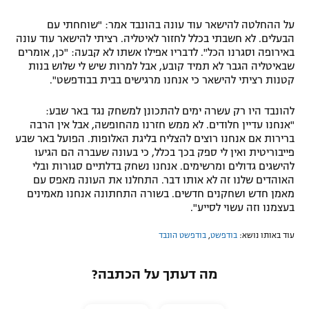
על ההחלטה להישאר עוד עונה בהונבד אמר: "שוחחתי עם
הבעלים. לא חשבתי בכלל לחזור לאיטליה. רציתי להישאר עוד עונה
באירופה וסגרנו הכל". לדבריו אפילו אשתו לא קבעה: "כן, אומרים
שבאיטליה הגבר לא תמיד קובע, אבל למרות שיש לי שלוש בנות
קטנות רציתי להישאר כי אנחנו מרגישים בבית בבודפשט".
להונבד היו רק עשרה ימים להתכונן למשחק נגד באר שבע:
"אנחנו עדיין חלודים. לא ממש חזרנו מהחופשה, אבל אין הרבה
ברירות אם אנחנו רוצים להצליח בליגת האלופות. הפועל באר שבע
פייבוריטית ואין לי ספק בכך בכלל, כי בעונה שעברה הם הגיעו
להישגים גדולים ומרשימים. אנחנו נשחק בדלתיים סגורות ובלי
האוהדים שלנו זה לא אותו דבר. התחלנו את העונה מאפס עם
מאמן חדש ושחקנים חדשים. בשורה התחתונה אנחנו מאמינים
בעצמנו וזה עשוי לסייע".
עוד באותו נושא:
בודפשט
,
בודפשט הונבד
מה דעתך על הכתבה?